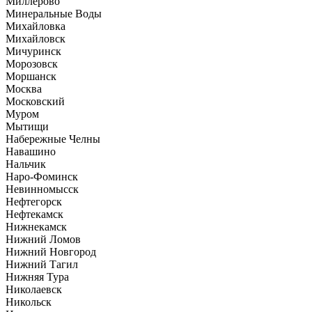
Миллерово
Минеральные Воды
Михайловка
Михайловск
Мичуринск
Морозовск
Моршанск
Москва
Московский
Муром
Мытищи
Набережные Челны
Навашино
Нальчик
Наро-Фоминск
Невинномысск
Нефтегорск
Нефтекамск
Нижнекамск
Нижний Ломов
Нижний Новгород
Нижний Тагил
Нижняя Тура
Николаевск
Никольск