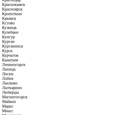
Краснокамск
Красноярск
Кропоткин
Крымск
Кстово
Кузнецк
Кулебаки
Кунгур
Курган
Курганинск
Курск
Курчатов
Кыштым
Лениногорск
Липецк
Лиски
Лобня
Лысково
Лыткарино
Люберцы
Магнитогорск
Майкоп
Маркс
Миасс