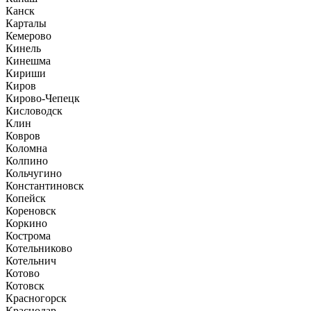
Канск
Карталы
Кемерово
Кинель
Кинешма
Кириши
Киров
Кирово-Чепецк
Кисловодск
Клин
Ковров
Коломна
Колпино
Кольчугино
Константиновск
Копейск
Кореновск
Коркино
Кострома
Котельниково
Котельнич
Котово
Котовск
Красногорск
Краснодар