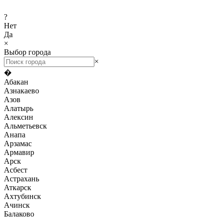
?
Нет
Да
×
Выбор города
×
�
Абакан
Азнакаево
Азов
Алатырь
Алексин
Альметьевск
Анапа
Арзамас
Армавир
Арск
Асбест
Астрахань
Аткарск
Ахтубинск
Ачинск
Балаково