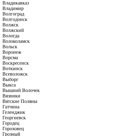
Владикавказ
Владимир
Волгоград
Волгодонск
Волжск
Волжский
Вологда
Волоколамск
Вольск
Воронеж
Ворсма
Воскресенск
Воткинск
Всеволожск
Выборг
Выкса
Вышний Волочек
Вязники
Вятские Поляны
Гатчина
Геленджик
Георгиевск
Городец
Гороховец
Грозный