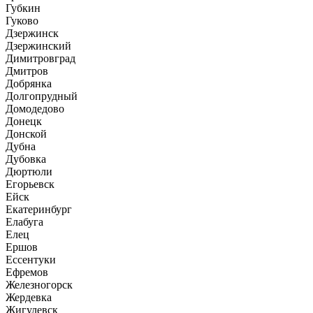
Губкин
Гуково
Дзержинск
Дзержинский
Димитровград
Дмитров
Добрянка
Долгопрудный
Домодедово
Донецк
Донской
Дубна
Дубовка
Дюртюли
Егорьевск
Ейск
Екатеринбург
Елабуга
Елец
Ершов
Ессентуки
Ефремов
Железногорск
Жердевка
Жигулевск