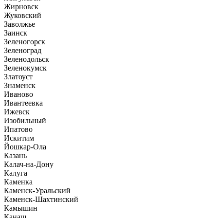
Жирновск
Жуковский
Заволжье
Заинск
Зеленогорск
Зеленоград
Зеленодольск
Зеленокумск
Златоуст
Знаменск
Иваново
Ивантеевка
Ижевск
Изобильный
Ипатово
Искитим
Йошкар-Ола
Казань
Калач-на-Дону
Калуга
Каменка
Каменск-Уральский
Каменск-Шахтинский
Камышин
Канаш