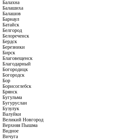
Балахна
Балашиха
Балашов
Барнаул
Батайск
Белгород
Белореченск
Бердск
Березники
Бирск
Благовещенск
Благодарный
Богородицк
Богородск
Бор
Борисоглебск
Брянск
Бугульма
Бугуруслан
Бузулук
Валуйки
Великий Новгород
Верхняя Пышма
Видное
Вичуга