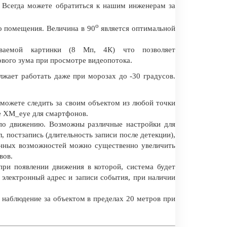
 Всегда можете обратиться к нашим инженерам за
о
о помещения. Величина в 90
является оптимальной
аваемой картинки (8 Мп, 4К) что позволяет
ового зума при просмотре видеопотока.
лжает работать даже при морозах до -30 градусов.
 можете следить за своим объектом из любой точки
е XM_eye для смартфонов.
 по движению. Возможны различные настройки для
л, постзапись (длительность записи после детекции),
анных возможностей можно существенно увеличить
вов.
при появлении движения в которой, система будет
 электронный адрес и записи события, при наличии
 наблюдение за объектом в пределах 20 метров при