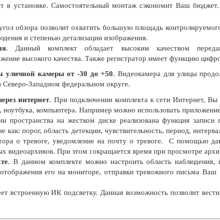
т в установке. Самостоятельный монтаж сэкономит Ваш бюджет.
угол обзора позволит охватить большую площадь контролируемог
дения и степенью детализации изображения.
ия
. Данный комплект обладает высоким качеством перед
жение высокого качества. Также регистратор имеет функцию цифр
 уличной камеры от -30 до +50
. Видеокамера для улицы продо
в Северо-Западном федеральном округе.
ерез интернет
. При подключении комплекта к сети Интернет, Вы
, ноутбука, компьютера. Например можно использовать приложени
и пространства на жестком диске реализована функция записи
ие как: порог, область детекции, чувствительность, период, интерва
тора о тревоге, уведомление на почту о тревоге. С помощью д
ых видеоархивов. При этом сокращается время при просмотре архи
кте
. В данном комплекте можно настроить область наблюдения, 
м отображения его на мониторе, отправки тревожного письма Ваш
ет встроенную ИК подсветку. Данная возможность позволит вести