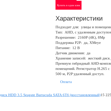
Купить в один клик
Характеристики
Подходит для:
улицы и помещени
Тип:
AHD, с удаленным доступом
Разрешение:
2160Р (4K), 8Mp
Поддержка P2P:
да, XMeye
Питание:
12 В
Датчик движения:
да
Хранение записей:
жесткий диск 
Премиум гибридный AHD-комплект
помещений. Регистратор H.265 с
500 м, P2P удаленный доступ.
Оплата
диск HDD 3.5 Seagate Barracuda SATA 6Tб (восстановленный)
15 225