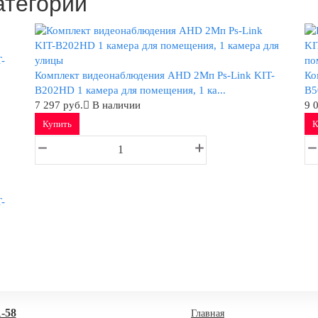
атегории
-
Комплект видеонаблюдения AHD 2Мп Ps-Link KIT-
Ко
B202HD 1 камера для помещения, 1 ка...
B5
7 297 руб.
В наличии
9 
Купить
К
-
1-58
Главная