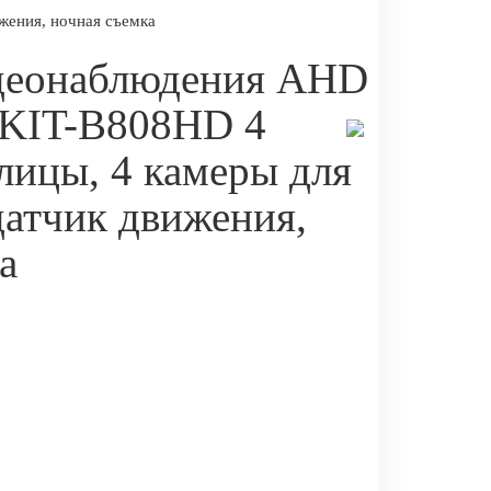
жения, ночная съемка
деонаблюдения AHD
 KIT-B808HD 4
лицы, 4 камеры для
атчик движения,
а