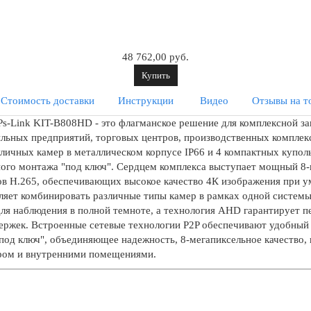
48 762,00 руб.
Купить
Стоимость доставки
Инструкции
Видео
Отзывы на т
-Link KIT-B808HD - это флагманское решение для комплексной за
льных предприятий, торговых центров, производственных комплекс
 уличных камер в металлическом корпусе IP66 и 4 компактных купол
ного монтажа "под ключ". Сердцем комплекса выступает мощный 8-
ов H.265, обеспечивающих высокое качество 4К изображения при 
ляет комбинировать различные типы камер в рамках одной систем
ля наблюдения в полной темноте, а технология AHD гарантирует п
задержек. Встроенные сетевые технологии P2P обеспечивают удобны
под ключ", объединяющее надежность, 8-мегапиксельное качество,
тром и внутренними помещениями.