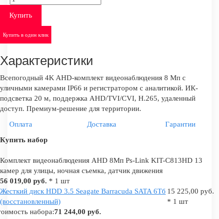
Купить
Купить в один клик
Характеристики
Всепогодный 4K AHD-комплект видеонаблюдения 8 Мп с
уличными камерами IP66 и регистратором с аналитикой. ИК-
подсветка 20 м, поддержка AHD/TVI/CVI, H.265, удаленный
доступ. Премиум-решение для территории.
Оплата
Доставка
Гарантии
Купить набор
Комплект видеонаблюдения AHD 8Мп Ps-Link KIT-C813HD 13
камер для улицы, ночная съемка, датчик движения
56 019,00 руб.
* 1 шт
Жесткий диск HDD 3.5 Seagate Barracuda SATA 6Tб
15 225,00 руб.
(восстановленный)
* 1 шт
оимость набора:
71 244,00 руб.