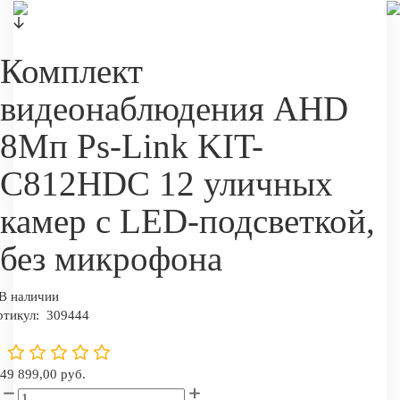
Комплект
видеонаблюдения AHD
8Мп Ps-Link KIT-
C812HDC 12 уличных
камер с LED-подсветкой,
без микрофона
В наличии
ртикул:
309444
49 899,00 руб.