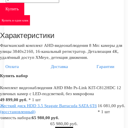
Купить
Купить в один клик
Характеристики
Флагманский комплект AHD-видеонаблюдения 8 Мп: камеры для
улицы 3840х2160, 16-канальный регистратор. Детализация 4К,
удалённый доступ XMeye, детекция движения.
Оплата
Доставка
Гарантии
Купить набор
Комплект видеонаблюдения AHD 8Мп Ps-Link KIT-C812HDC 12
уличных камер с LED-подсветкой, без микрофона
49 899,00 руб.
* 1 шт
Жесткий диск HDD 3.5 Seagate Barracuda SATA 6Tб
16 081,00 руб.
(восстановленный)
* 1 шт
оимость набора:
65 980,00 руб.
65 980,00 руб.