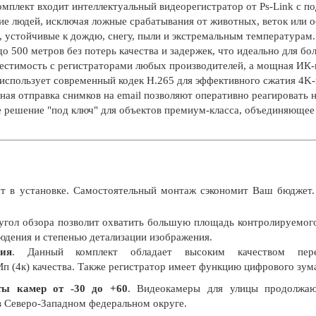
омплект входит интеллектуальный видеорегистратор от Ps-Link с 
ие людей, исключая ложные срабатывания от животных, веток или о
 устойчивые к дождю, снегу, пыли и экстремальным температурам.
о 500 метров без потерь качества и задержек, что идеально для 
местимость с регистраторами любых производителей, а мощная ИК-
использует современный кодек H.265 для эффективного сжатия 4K-в
нная отправка снимков на email позволяют оперативно реагировать
е решение "под ключ" для объектов премиум-класса, объединяющее
т в установке. Самостоятельный монтаж сэкономит Ваш бюджет.
угол обзора позволит охватить большую площадь контролируемог
дения и степенью детализации изображения.
ия
. Данный комплект обладает высоким качеством пере
п (4к) качества. Также регистратор имеет функцию цифрового зум
ты камер от -30 до +60
. Видеокамеры для улицы продолжаю
в Северо-Западном федеральном округе.