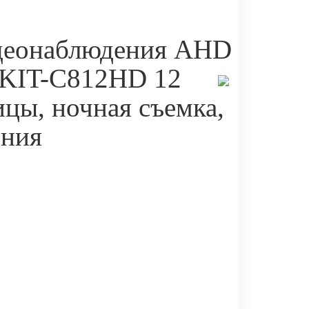
деонаблюдения AHD
 KIT-C812HD 12
ицы, ночная съемка,
ения