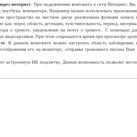
ерез интернет
. При подключении комплекта к сети Интернет, Вы
, ноутбука, компьютера. Например можно использовать приложени
и пространства на жестком диске реализована функция записи
ие как: порог, область детекции, чувствительность, период, интерва
тора о тревоге, уведомление на почту о тревоге. С помощью д
ых видеоархивов. При этом сокращается время при просмотре архи
кте
. В данном комплекте можно настроить область наблюдения, 
м отображения его на мониторе, отправки тревожного письма Ваш
ет встроенную ИК подсветку. Данная возможность позволит вести