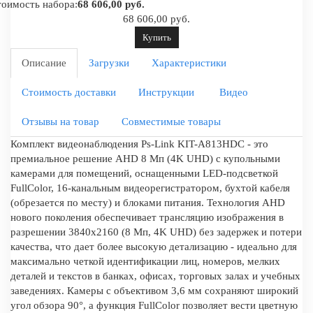
оимость набора:
68 606,00 руб.
68 606,00 руб.
Купить
Описание
Загрузки
Характеристики
Стоимость доставки
Инструкции
Видео
Отзывы на товар
Совместимые товары
Комплект видеонаблюдения Ps-Link KIT-A813HDC - это
премиальное решение AHD 8 Мп (4K UHD) с купольными
камерами для помещений, оснащенными LED-подсветкой
FullColor, 16-канальным видеорегистратором, бухтой кабеля
(обрезается по месту) и блоками питания. Технология AHD
нового поколения обеспечивает трансляцию изображения в
разрешении 3840x2160 (8 Мп, 4K UHD) без задержек и потери
качества, что дает более высокую детализацию - идеально для
максимально четкой идентификации лиц, номеров, мелких
деталей и текстов в банках, офисах, торговых залах и учебных
заведениях. Камеры с объективом 3,6 мм сохраняют широкий
угол обзора 90°, а функция FullColor позволяет вести цветную