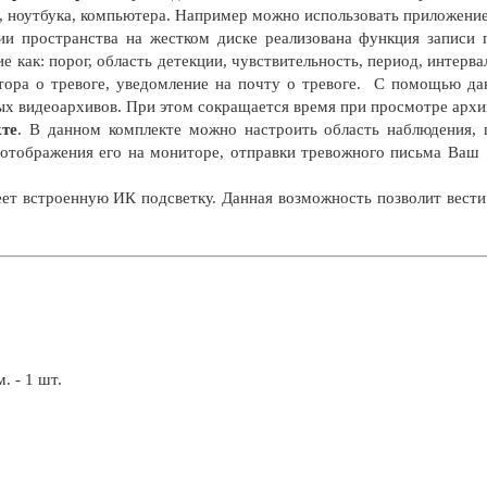
, ноутбука, компьютера. Например можно использовать приложени
и пространства на жестком диске реализована функция записи
ие как: порог, область детекции, чувствительность, период, интерва
тора о тревоге, уведомление на почту о тревоге. С помощью д
ых видеоархивов. При этом сокращается время при просмотре архи
кте
. В данном комплекте можно настроить область наблюдения, 
м отображения его на мониторе, отправки тревожного письма Ваш
ет встроенную ИК подсветку. Данная возможность позволит вести
. - 1 шт.