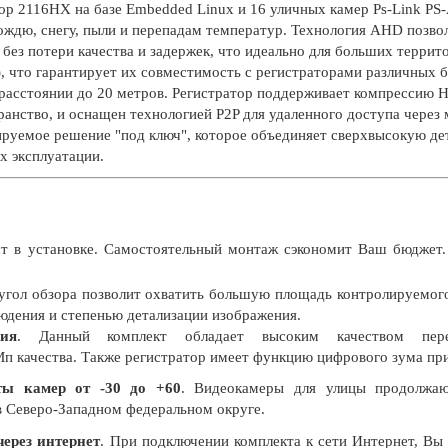
ор 2116HX на базе Embedded Linux и 16 уличных камер Ps-Link P
ождю, снегу, пыли и перепадам температур. Технология AHD позво
 без потери качества и задержек, что идеально для больших терр
, что гарантирует их совместимость с регистраторами различных 
расстоянии до 20 метров. Регистратор поддерживает компрессию H
ранство, и оснащен технологией P2P для удаленного доступа через
руемое решение "под ключ", которое объединяет сверхвысокую де
х эксплуатации.
т в установке. Самостоятельный монтаж сэкономит Ваш бюджет.
угол обзора позволит охватить большую площадь контролируемог
дения и степенью детализации изображения.
ия
. Данный комплект обладает высоким качеством пере
п качества. Также регистратор имеет функцию цифрового зума пр
ты камер от -30 до +60
. Видеокамеры для улицы продолжаю
в Северо-Западном федеральном округе.
ерез интернет
. При подключении комплекта к сети Интернет, Вы