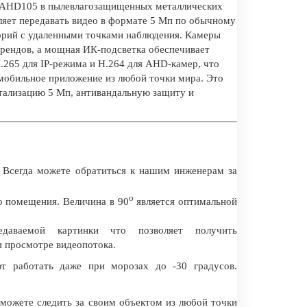
S-AHD105 в пылевлагозащищенных металлических
ляет передавать видео в формате 5 Мп по обычному
иторий с удаленными точками наблюдения. Камеры
брендов, а мощная ИК-подсветка обеспечивает
.265 для IP-режима и H.264 для AHD-камер, что
 мобильное приложение из любой точки мира. Это
тализацию 5 Мп, антивандальную защиту и
 Всегда можете обратиться к нашим инженерам за
о
о помещения. Величина в 90
является оптимальной
даваемой картинки что позволяет получить
и просмотре видеопотока.
т работать даже при морозах до -30 градусов.
 можете следить за своим объектом из любой точки