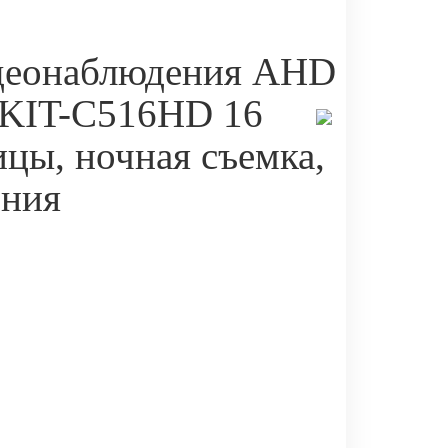
деонаблюдения AHD
 KIT-C516HD 16
ицы, ночная съемка,
ения