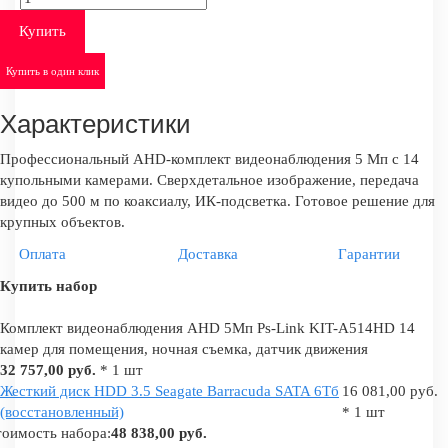
Купить
Купить в один клик
Характеристики
Профессиональный AHD-комплект видеонаблюдения 5 Мп с 14
купольными камерами. Сверхдетальное изображение, передача
видео до 500 м по коаксиалу, ИК-подсветка. Готовое решение для
крупных объектов.
Оплата
Доставка
Гарантии
Купить набор
Комплект видеонаблюдения AHD 5Мп Ps-Link KIT-A514HD 14
камер для помещения, ночная съемка, датчик движения
32 757,00 руб.
* 1 шт
Жесткий диск HDD 3.5 Seagate Barracuda SATA 6Tб
16 081,00 руб.
(восстановленный)
* 1 шт
оимость набора:
48 838,00 руб.