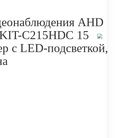
деонаблюдения AHD
 KIT-C215HDC 15
р с LED-подсветкой,
на