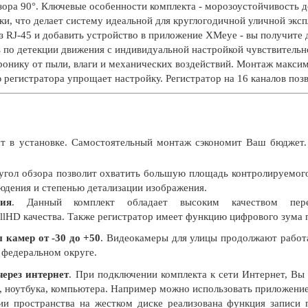
ора 90°. Ключевые особенности комплекта - морозоустойчивость до
, что делает систему идеальной для круглогодичной уличной эксп
з RJ-45 и добавить устройство в приложение XMeye - вы получите 
 по детекции движения с индивидуальной настройкой чувствительн
онику от пыли, влаги и механических воздействий. Монтаж максима
ю регистратора упрощает настройку. Регистратор на 16 каналов поз
т в установке. Самостоятельный монтаж сэкономит Ваш бюджет.
угол обзора позволит охватить большую площадь контролируемог
дения и степенью детализации изображения.
ия
. Данный комплект обладает высоким качеством пере
llHD качества. Также регистратор имеет функцию цифрового зума 
камер от -30 до +50
. Видеокамеры для улицы продолжают работа
 федеральном округе.
ерез интернет
. При подключении комплекта к сети Интернет, Вы
, ноутбука, компьютера. Например можно использовать приложени
и пространства на жестком диске реализована функция записи