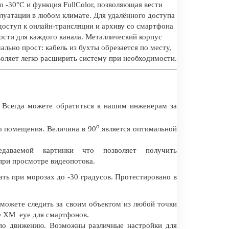
 -30°C и функция FullColor, позволяющая вести
луатации в любом климате. Для удалённого доступа
доступ к онлайн-трансляции и архиву со смартфона
ости для каждого канала. Металлический корпус
льно прост: кабель из бухты обрезается по месту,
воляет легко расширить систему при необходимости.
 Всегда можете обратиться к нашим инженерам за
о
о помещения. Величина в 90
является оптимальной
даваемой картинки что позволяет получить
при просмотре видеопотока.
ть при морозах до -30 градусов. Протестировано в
 можете следить за своим объектом из любой точки
е XM_eye для смартфонов.
 по движению. Возможны различные настройки для