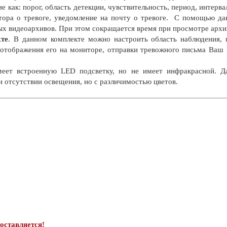
ие как: порог, область детекции, чувствительность, период, интерва
тора о тревоге, уведомление на почту о тревоге. С помощью д
ых видеоархивов. При этом сокращается время при просмотре архи
кте
. В данном комплекте можно настроить область наблюдения, 
м отображения его на мониторе, отправки тревожного письма Ваш
меет встроенную LED подсветку, но не имеет инфракрасной. Д
и отсутствии освещения, но с различимостью цветов.
оставляется!