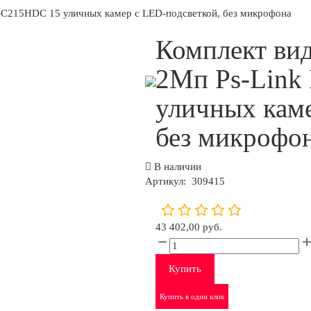
-C215HDC 15 уличных камер с LED-подсветкой, без микрофона
Комплект ви
2Мп Ps-Link
уличных каме
без микрофо
В наличии
Артикул:
309415
43 402,00 руб.
Купить
Купить в один клик