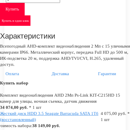
Купить
Купить в один клик
Характеристики
Всепогодный AHD-комплект видеонаблюдения 2 Мп с 15 уличными
камерами IP66. Металлический корпус, передача Full HD до 500 м,
ИК-подсветка 20 м, поддержка AHD/TVI/CVI, H.265, удаленный
доступ.
Оплата
Доставка
Гарантии
Купить набор
Комплект видеонаблюдения AHD 2Мп Ps-Link KIT-C215HD 15
камер для улицы, ночная съемка, датчик движения
34 074,00 руб.
* 1 шт
Жесткий диск HDD 3.5 Seagate Barracuda SATA 1Tб
4 075,00 руб. *
(восстановленный)
1 шт
оимость набора:
38 149,00 руб.