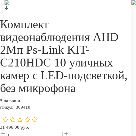
Комплект
видеонаблюдения AHD
2Мп Ps-Link KIT-
C210HDC 10 уличных
камер с LED-подсветкой,
без микрофона
В наличии
ртикул:
309410
31 496,00 руб.