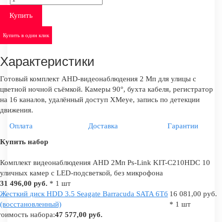
Купить
Купить в один клик
Характеристики
Готовый комплект AHD-видеонаблюдения 2 Мп для улицы с
цветной ночной съёмкой. Камеры 90°, бухта кабеля, регистратор
на 16 каналов, удалённый доступ XMeye, запись по детекции
движения.
Оплата
Доставка
Гарантии
Купить набор
Комплект видеонаблюдения AHD 2Мп Ps-Link KIT-C210HDC 10
уличных камер с LED-подсветкой, без микрофона
31 496,00 руб.
* 1 шт
Жесткий диск HDD 3.5 Seagate Barracuda SATA 6Tб
16 081,00 руб.
(восстановленный)
* 1 шт
оимость набора:
47 577,00 руб.