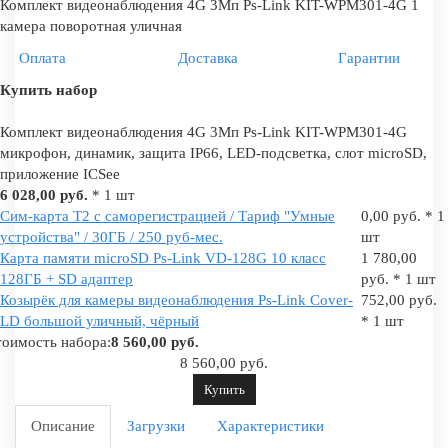
Комплект видеонаблюдения 4G 3Мп Ps-Link KIT-WPM301-4G 1
камера поворотная уличная
Оплата
Доставка
Гарантии
Купить набор
Комплект видеонаблюдения 4G 3Мп Ps-Link KIT-WPM301-4G
микрофон, динамик, защита IP66, LED-подсветка, слот microSD,
приложение ICSee
6 028,00 руб.
* 1 шт
Сим-карта Т2 с саморегистрацией / Тариф "Умные
0,00 руб. * 1
устройства" / 30ГБ / 250 руб-мес.
шт
Карта памяти microSD Ps-Link VD-128G 10 класс
1 780,00
128ГБ + SD адаптер
руб. * 1 шт
Козырёк для камеры видеонаблюдения Ps-Link Cover-
752,00 руб.
LD большой уличный, чёрный
* 1 шт
оимость набора:
8 560,00 руб.
8 560,00 руб.
Купить
Описание
Загрузки
Характеристики