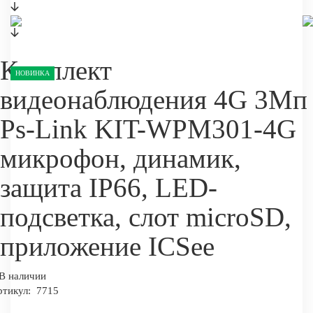
Комплект
НОВИНКА
видеонаблюдения 4G 3Мп
Ps-Link KIT-WPM301-4G
микрофон, динамик,
защита IP66, LED-
подсветка, слот microSD,
приложение ICSee
В наличии
ртикул:
7715