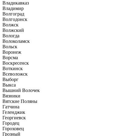
Владикавказ
Владимир
Волгоград
Волгодонск
Волжск
Волжский
Вологда
Волоколамск
Вольск
Воронеж
Ворсма
Воскресенск
Воткинск
Всеволожск
Выборг
Выкса
Вышний Волочек
Вязники
Вятские Поляны
Гатчина
Геленджик
Георгиевск
Городец
Гороховец
Грозный