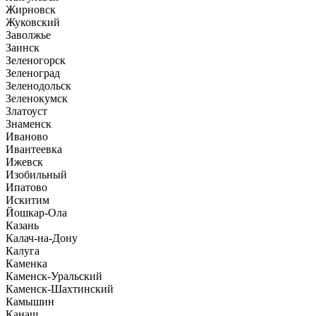
Жирновск
Жуковский
Заволжье
Заинск
Зеленогорск
Зеленоград
Зеленодольск
Зеленокумск
Златоуст
Знаменск
Иваново
Ивантеевка
Ижевск
Изобильный
Ипатово
Искитим
Йошкар-Ола
Казань
Калач-на-Дону
Калуга
Каменка
Каменск-Уральский
Каменск-Шахтинский
Камышин
Канаш