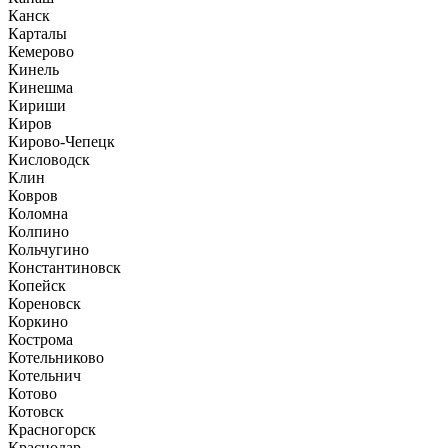
Канск
Карталы
Кемерово
Кинель
Кинешма
Кириши
Киров
Кирово-Чепецк
Кисловодск
Клин
Ковров
Коломна
Колпино
Кольчугино
Константиновск
Копейск
Кореновск
Коркино
Кострома
Котельниково
Котельнич
Котово
Котовск
Красногорск
Краснодар