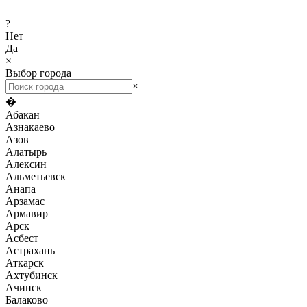
?
Нет
Да
×
Выбор города
×
�
Абакан
Азнакаево
Азов
Алатырь
Алексин
Альметьевск
Анапа
Арзамас
Армавир
Арск
Асбест
Астрахань
Аткарск
Ахтубинск
Ачинск
Балаково