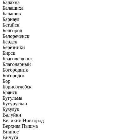
Балахна
Балашиха
Балашов
Барнаул
Батайск
Белгород
Белореченск
Бердск
Березники
Бирск
Благовещенск
Благодарный
Богородицк
Богородск
Бор
Борисоглебск
Брянск
Бугульма
Бугуруслан
Бузулук
Валуйки
Великий Новгород
Верхняя Пышма
Видное
Вичуга