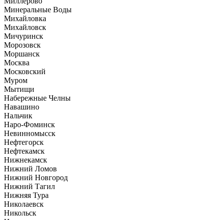
Миллерово
Минеральные Воды
Михайловка
Михайловск
Мичуринск
Морозовск
Моршанск
Москва
Московский
Муром
Мытищи
Набережные Челны
Навашино
Нальчик
Наро-Фоминск
Невинномысск
Нефтегорск
Нефтекамск
Нижнекамск
Нижний Ломов
Нижний Новгород
Нижний Тагил
Нижняя Тура
Николаевск
Никольск