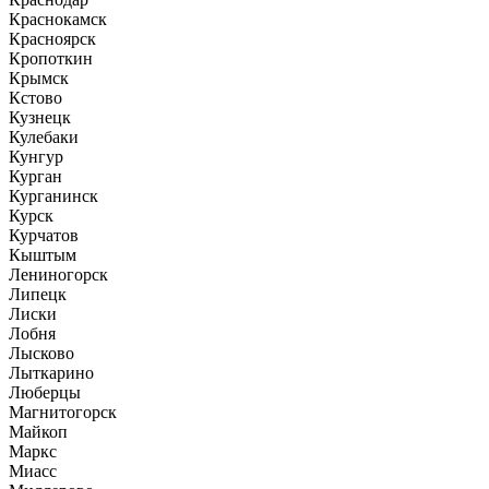
Краснокамск
Красноярск
Кропоткин
Крымск
Кстово
Кузнецк
Кулебаки
Кунгур
Курган
Курганинск
Курск
Курчатов
Кыштым
Лениногорск
Липецк
Лиски
Лобня
Лысково
Лыткарино
Люберцы
Магнитогорск
Майкоп
Маркс
Миасс