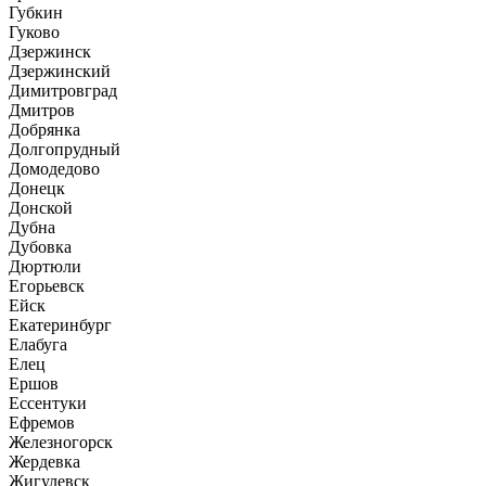
Губкин
Гуково
Дзержинск
Дзержинский
Димитровград
Дмитров
Добрянка
Долгопрудный
Домодедово
Донецк
Донской
Дубна
Дубовка
Дюртюли
Егорьевск
Ейск
Екатеринбург
Елабуга
Елец
Ершов
Ессентуки
Ефремов
Железногорск
Жердевка
Жигулевск