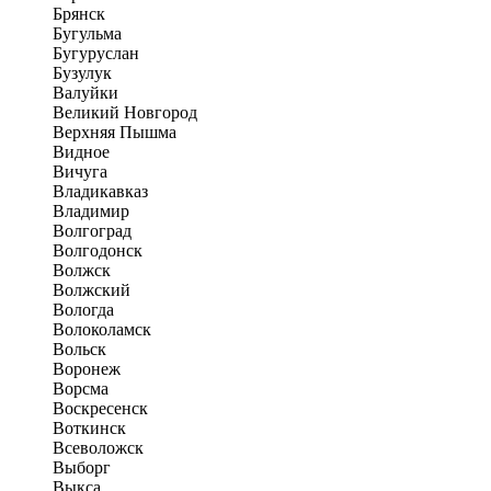
Брянск
Бугульма
Бугуруслан
Бузулук
Валуйки
Великий Новгород
Верхняя Пышма
Видное
Вичуга
Владикавказ
Владимир
Волгоград
Волгодонск
Волжск
Волжский
Вологда
Волоколамск
Вольск
Воронеж
Ворсма
Воскресенск
Воткинск
Всеволожск
Выборг
Выкса