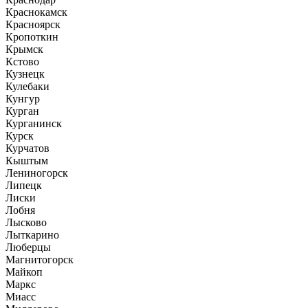
Краснокамск
Красноярск
Кропоткин
Крымск
Кстово
Кузнецк
Кулебаки
Кунгур
Курган
Курганинск
Курск
Курчатов
Кыштым
Лениногорск
Липецк
Лиски
Лобня
Лысково
Лыткарино
Люберцы
Магнитогорск
Майкоп
Маркс
Миасс