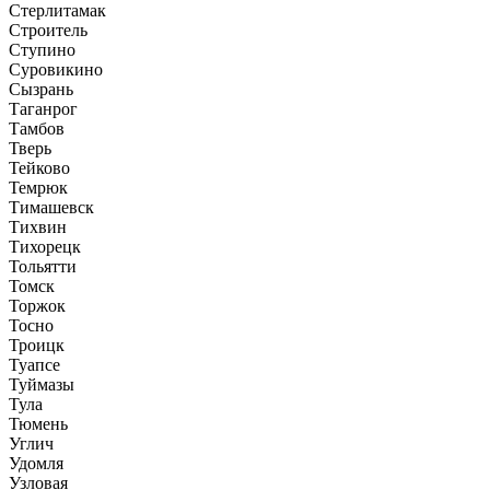
Стерлитамак
Строитель
Ступино
Суровикино
Сызрань
Таганрог
Тамбов
Тверь
Тейково
Темрюк
Тимашевск
Тихвин
Тихорецк
Тольятти
Томск
Торжок
Тосно
Троицк
Туапсе
Туймазы
Тула
Тюмень
Углич
Удомля
Узловая