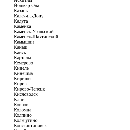
Искитим
Йошкар-Ола
Казань
Калач-на-Дону
Калуга
Каменка
Каменск-Уральский
Каменск-Шахтинский
Камышин
Канаш
Канск
Карталы
Кемерово
Кинель
Кинешма
Кириши
Киров
Кирово-Чепецк
Кисловодск
Клин
Ковров
Коломна
Колпино
Кольчугино
Константиновск