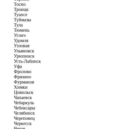
Тосно
Троицк
Туапсе
Туймазы
Тула
Тюмень
Углич
Удомля
Узловая
Ульяновск
Урюпинск
Усть-Лабинск
Уфа
Фролово
Фрязино
Фурманов
Химки
Цивильск
Чапаевск
Чебаркуль
Чебоксары
Челябинск
Череповец
Черкесск
Чехов