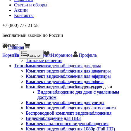
Статьи и обзоры
Акции
Контакты
+7 (800) 777 21-58
Бесплатный звонок по России
Каталог
Главная
Корзина
Типовые решения
Избранное
Профиль
Каталог
Типовые решения
Типовые решения
Комплект видеонаблюдения для дома
Комплект видеонаблюдения для квартиры
Комплект видеонаблюдения для дома
Комплект видеонаблюдения для офиса
Комплект видеонаблюдения для квартиры
Комплект видеонаблюдения для дачи
Комплект видеонаблюдения для офиса
Комплект видеонаблюдения для дачи
Комплект видеонаблюдения для дачи
Видеонаблюдение для дачи с удаленным
Видеонаблюдение для дачи с удаленным
доступом
доступом
Комплект видеонаблюдения для улицы
Комплект видеонаблюдения для улицы
Комплект видеонаблюдения для автосервиса
Комплект видеонаблюдения для автосервиса
Беспроводной комплект видеонаблюдения
Беспроводной комплект видеонаблюдения
Видеонаблюдение для ПВЗ
Видеонаблюдение для ПВЗ
Комплект аналогового видеонаблюдения
Комплект аналогового видеонаблюдения
Комплект видеонаблюдения 1080p (Full HD)
Комплект видеонаблюдения 1080p (Full HD)