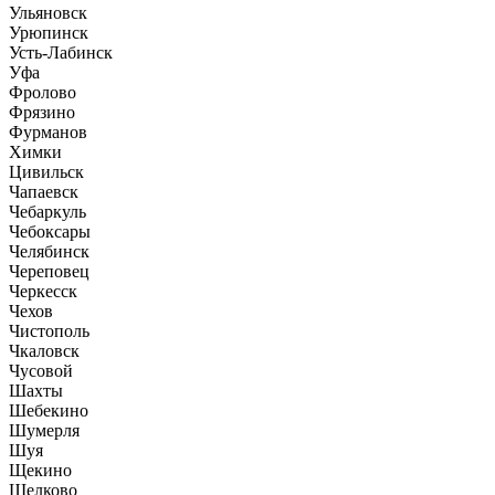
Ульяновск
Урюпинск
Усть-Лабинск
Уфа
Фролово
Фрязино
Фурманов
Химки
Цивильск
Чапаевск
Чебаркуль
Чебоксары
Челябинск
Череповец
Черкесск
Чехов
Чистополь
Чкаловск
Чусовой
Шахты
Шебекино
Шумерля
Шуя
Щекино
Щелково