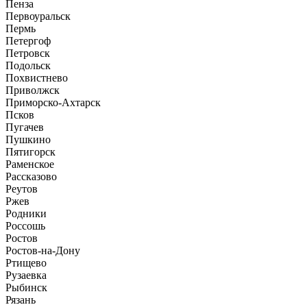
Пенза
Первоуральск
Пермь
Петергоф
Петровск
Подольск
Похвистнево
Приволжск
Приморско-Ахтарск
Псков
Пугачев
Пушкино
Пятигорск
Раменское
Рассказово
Реутов
Ржев
Родники
Россошь
Ростов
Ростов-на-Дону
Ртищево
Рузаевка
Рыбинск
Рязань