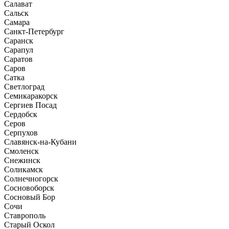
Салават
Сальск
Самара
Санкт-Петербург
Саранск
Сарапул
Саратов
Саров
Сатка
Светлоград
Семикаракорск
Сергиев Посад
Сердобск
Серов
Серпухов
Славянск-на-Кубани
Смоленск
Снежинск
Соликамск
Солнечногорск
Сосновоборск
Сосновый Бор
Сочи
Ставрополь
Старый Оскол