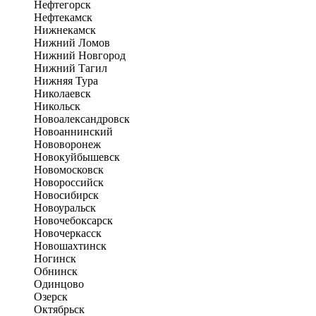
Нефтегорск
Нефтекамск
Нижнекамск
Нижний Ломов
Нижний Новгород
Нижний Тагил
Нижняя Тура
Николаевск
Никольск
Новоалександровск
Новоаннинский
Нововоронеж
Новокуйбышевск
Новомосковск
Новороссийск
Новосибирск
Новоуральск
Новочебоксарск
Новочеркасск
Новошахтинск
Ногинск
Обнинск
Одинцово
Озерск
Октябрьск