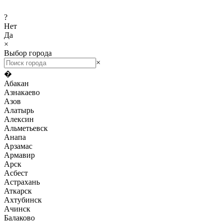
?
Нет
Да
×
Выбор города
×
�
Абакан
Азнакаево
Азов
Алатырь
Алексин
Альметьевск
Анапа
Арзамас
Армавир
Арск
Асбест
Астрахань
Аткарск
Ахтубинск
Ачинск
Балаково