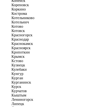
Копейск
Кореновск
Коркино
Кострома
Котельниково
Котельнич
Котово
Котовск
Красногорск
Краснодар
Краснокамск
Красноярск
Кропоткин
Крымск
Кстово
Кузнецк
Кулебаки
Кунгур
Курган
Курганинск
Курск
Курчатов
Кыштым
Лениногорск
Липецк