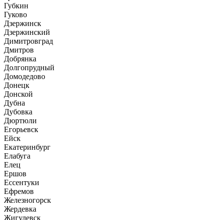
Губкин
Гуково
Дзержинск
Дзержинский
Димитровград
Дмитров
Добрянка
Долгопрудный
Домодедово
Донецк
Донской
Дубна
Дубовка
Дюртюли
Егорьевск
Ейск
Екатеринбург
Елабуга
Елец
Ершов
Ессентуки
Ефремов
Железногорск
Жердевка
Жигулевск