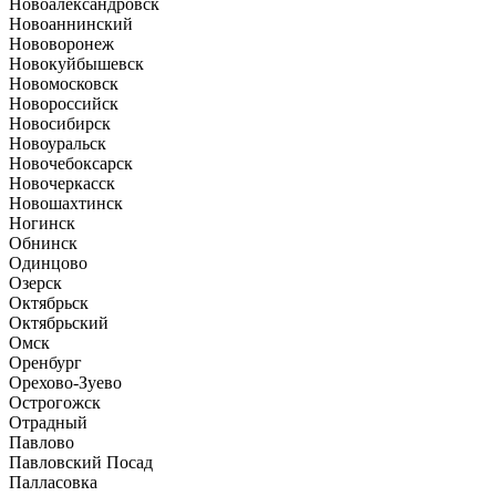
Новоалександровск
Новоаннинский
Нововоронеж
Новокуйбышевск
Новомосковск
Новороссийск
Новосибирск
Новоуральск
Новочебоксарск
Новочеркасск
Новошахтинск
Ногинск
Обнинск
Одинцово
Озерск
Октябрьск
Октябрьский
Омск
Оренбург
Орехово-Зуево
Острогожск
Отрадный
Павлово
Павловский Посад
Палласовка