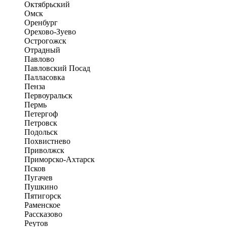
Октябрьский
Омск
Оренбург
Орехово-Зуево
Острогожск
Отрадный
Павлово
Павловский Посад
Палласовка
Пенза
Первоуральск
Пермь
Петергоф
Петровск
Подольск
Похвистнево
Приволжск
Приморско-Ахтарск
Псков
Пугачев
Пушкино
Пятигорск
Раменское
Рассказово
Реутов