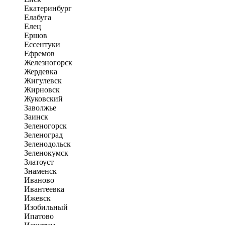
Екатеринбург
Елабуга
Елец
Ершов
Ессентуки
Ефремов
Железногорск
Жердевка
Жигулевск
Жирновск
Жуковский
Заволжье
Заинск
Зеленогорск
Зеленоград
Зеленодольск
Зеленокумск
Златоуст
Знаменск
Иваново
Ивантеевка
Ижевск
Изобильный
Ипатово