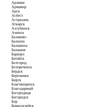
Арзамас
Армавир
Арск
Асбест
Астрахань
Аткарск
Ахтубинск
Ачинск
Балаково
Балахна
Балашиха
Балашов
Барнаул
Батайск
Белгород
Белореченск
Бердск
Березники
Бирск
Благовещенск
Благодарный
Богородицк
Богородск
Бор
Борисоглебск