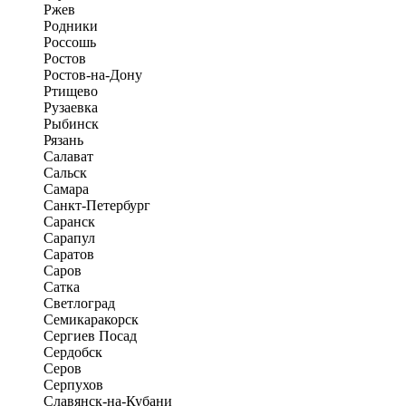
Ржев
Родники
Россошь
Ростов
Ростов-на-Дону
Ртищево
Рузаевка
Рыбинск
Рязань
Салават
Сальск
Самара
Санкт-Петербург
Саранск
Сарапул
Саратов
Саров
Сатка
Светлоград
Семикаракорск
Сергиев Посад
Сердобск
Серов
Серпухов
Славянск-на-Кубани