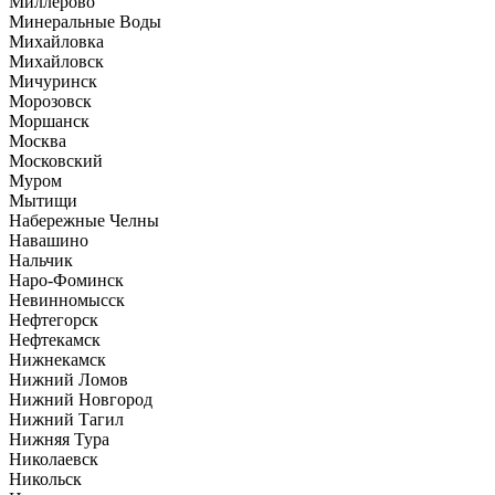
Миллерово
Минеральные Воды
Михайловка
Михайловск
Мичуринск
Морозовск
Моршанск
Москва
Московский
Муром
Мытищи
Набережные Челны
Навашино
Нальчик
Наро-Фоминск
Невинномысск
Нефтегорск
Нефтекамск
Нижнекамск
Нижний Ломов
Нижний Новгород
Нижний Тагил
Нижняя Тура
Николаевск
Никольск