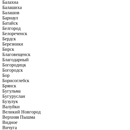
Балахна
Балашиха
Балашов
Барнаул
Батайск
Белгород
Белореченск
Бердск
Березники
Бирск
Благовещенск
Благодарный
Богородицк
Богородск
Бор
Борисоглебск
Брянск
Бугульма
Бугуруслан
Бузулук
Валуйки
Великий Новгород
Верхняя Пышма
Видное
Вичуга