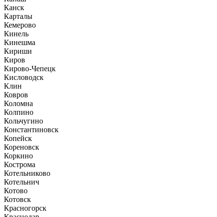
Канск
Карталы
Кемерово
Кинель
Кинешма
Кириши
Киров
Кирово-Чепецк
Кисловодск
Клин
Ковров
Коломна
Колпино
Кольчугино
Константиновск
Копейск
Кореновск
Коркино
Кострома
Котельниково
Котельнич
Котово
Котовск
Красногорск
Краснодар