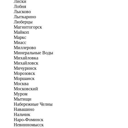
Лиски
Лобня
Лысково
Лыткарино
Люберцы
Магнитогорск
Майкоп
Маркс
Миасс
Миллерово
Минеральные Воды
Михайловка
Михайловск
Мичуринск
Морозовск
Моршанск
Москва
Московский
Муром
Мытищи
Набережные Челны
Навашино
Нальчик
Наро-Фоминск
Невинномысск