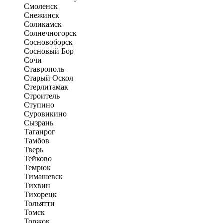
Смоленск
Снежинск
Соликамск
Солнечногорск
Сосновоборск
Сосновый Бор
Сочи
Ставрополь
Старый Оскол
Стерлитамак
Строитель
Ступино
Суровикино
Сызрань
Таганрог
Тамбов
Тверь
Тейково
Темрюк
Тимашевск
Тихвин
Тихорецк
Тольятти
Томск
Торжок