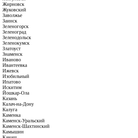
Жирновск
Жуковский
Заволжье
Заинск
Зеленогорск
Зеленоград
Зеленодольск
Зеленокумск
Златоуст
Знаменск
Иваново
Ивантеевка
Ижевск
Изобильный
Ипатово
Искитим
Йошкар-Ола
Казань
Калач-на-Дону
Калуга
Каменка
Каменск-Уральский
Каменск-Шахтинский
Камышин
Канаш