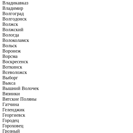
Владикавказ
Владимир
Волгоград
Волгодонск
Волжск
Волжский
Вологда
Волоколамск
Вольск
Воронеж
Ворсма
Воскресенск
Воткинск
Всеволожск
Выборг
Выкса
Вышний Волочек
Вязники
Вятские Поляны
Гатчина
Геленджик
Георгиевск
Городец
Гороховец
Грозный