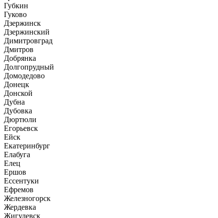
Губкин
Гуково
Дзержинск
Дзержинский
Димитровград
Дмитров
Добрянка
Долгопрудный
Домодедово
Донецк
Донской
Дубна
Дубовка
Дюртюли
Егорьевск
Ейск
Екатеринбург
Елабуга
Елец
Ершов
Ессентуки
Ефремов
Железногорск
Жердевка
Жигулевск