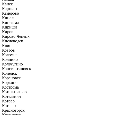
Канск
Карталы
Кемерово
Кинель
Кинешма
Кириши
Киров
Кирово-Чепецк
Кисловодск
Клин
Ковров
Коломна
Колпино
Кольчугино
Константиновск
Копейск
Кореновск
Коркино
Кострома
Котельниково
Котельнич
Котово
Котовск
Красногорск
Краснодар