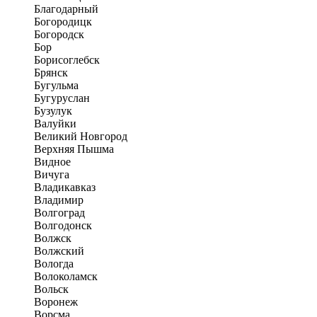
Благодарный
Богородицк
Богородск
Бор
Борисоглебск
Брянск
Бугульма
Бугуруслан
Бузулук
Валуйки
Великий Новгород
Верхняя Пышма
Видное
Вичуга
Владикавказ
Владимир
Волгоград
Волгодонск
Волжск
Волжский
Вологда
Волоколамск
Вольск
Воронеж
Ворсма