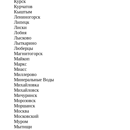
Курск
Курчатов
Кыштым
Лениногорск
Липецк
Лиски
Лобня
Лысково
Лыткарино
Люберцы
Магнитогорск
Майкоп
Маркс
Миасс
Миллерово
Минеральные Воды
Михайловка
Михайловск
Мичуринск
Морозовск
Моршанск
Москва
Московский
Муром
Мытищи