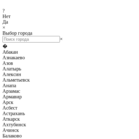
?
Нет
Да
×
Выбор города
×
�
Абакан
Азнакаево
Азов
Алатырь
Алексин
Альметьевск
Анапа
Арзамас
Армавир
Арск
Асбест
Астрахань
Аткарск
Ахтубинск
Ачинск
Балаково