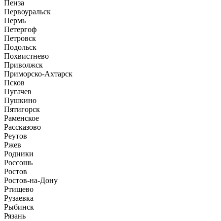
Пенза
Первоуральск
Пермь
Петергоф
Петровск
Подольск
Похвистнево
Приволжск
Приморско-Ахтарск
Псков
Пугачев
Пушкино
Пятигорск
Раменское
Рассказово
Реутов
Ржев
Родники
Россошь
Ростов
Ростов-на-Дону
Ртищево
Рузаевка
Рыбинск
Рязань