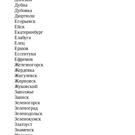
Дубна
Дубовка
Дюртюли
Егорьевск
Ейск
Екатеринбург
Елабуга
Елец
Ершов
Ессентуки
Ефремов
Железногорск
Жердевка
Жигулевск
Жирновск
Жуковский
Заволжье
Заинск
Зеленогорск
Зеленоград
Зеленодольск
Зеленокумск
Златоуст
Знаменск