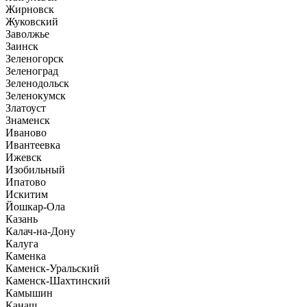
Жирновск
Жуковский
Заволжье
Заинск
Зеленогорск
Зеленоград
Зеленодольск
Зеленокумск
Златоуст
Знаменск
Иваново
Ивантеевка
Ижевск
Изобильный
Ипатово
Искитим
Йошкар-Ола
Казань
Калач-на-Дону
Калуга
Каменка
Каменск-Уральский
Каменск-Шахтинский
Камышин
Канаш