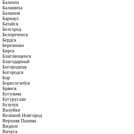
Балахна
Балашиха
Балашов
Барнаул
Батайск
Белгород
Белореченск
Бердск
Березники
Бирск
Благовещенск
Благодарный
Богородицк
Богородск
Бор
Борисоглебск
Брянск
Бугульма
Бугуруслан
Бузулук
Валуйки
Великий Новгород
Верхняя Пышма
Видное
Вичуга