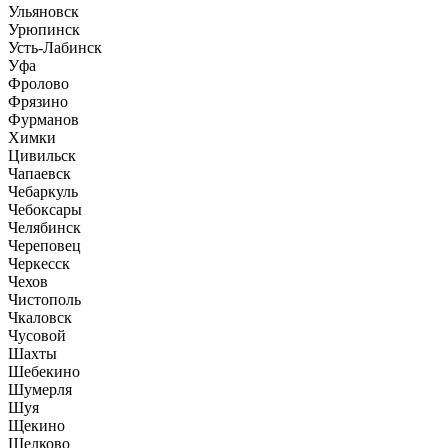
Ульяновск
Урюпинск
Усть-Лабинск
Уфа
Фролово
Фрязино
Фурманов
Химки
Цивильск
Чапаевск
Чебаркуль
Чебоксары
Челябинск
Череповец
Черкесск
Чехов
Чистополь
Чкаловск
Чусовой
Шахты
Шебекино
Шумерля
Шуя
Щекино
Щелково