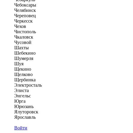
Чебоксары
Челябинск
Череповец
Черкесск
Чехов
Чистополь
Чкаловск
Чусовой
Шахты
Шебекино
Шумерля
Шуя
Щекино
Щелково
Щербинка
Электросталь
Элиста
Энгельс
Юрга
Юрюзань
Ялуторовск
Ярославль
Войти