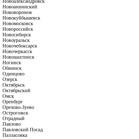
Новоалександровск
Новоаннинский
Нововоронеж
Новокуйбышевск
Новомосковск
Новороссийск
Новосибирск
Новоуральск
Новочебоксарск
Новочеркасск
Новошахтинск
Ногинск
Обнинск
Одинцово
Озерск
Октябрьск
Октябрьский
Омск
Оренбург
Орехово-Зуево
Острогожск
Отрадный
Павлово
Павловский Посад
Палласовка