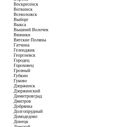
Воскресенск
Воткинск
Всеволожск
Выборг
Выкса
Вышний Волочек
Вязники
Вятские Поляны
Гатчина
Геленджик
Георгиевск
Городец
Гороховец
Грозный
Губкин
Гуково
Дзержинск
Дзержинский
Димитровград
Дмитров
Добрянка
Долгопрудный
Домодедово
Донецк
Донской