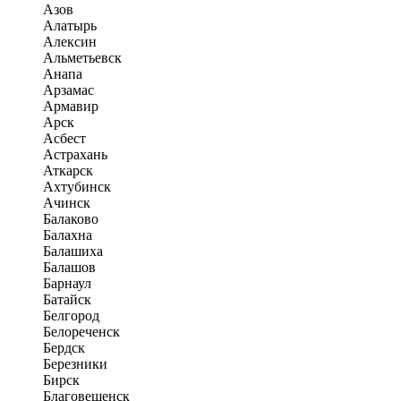
Азов
Алатырь
Алексин
Альметьевск
Анапа
Арзамас
Армавир
Арск
Асбест
Астрахань
Аткарск
Ахтубинск
Ачинск
Балаково
Балахна
Балашиха
Балашов
Барнаул
Батайск
Белгород
Белореченск
Бердск
Березники
Бирск
Благовещенск