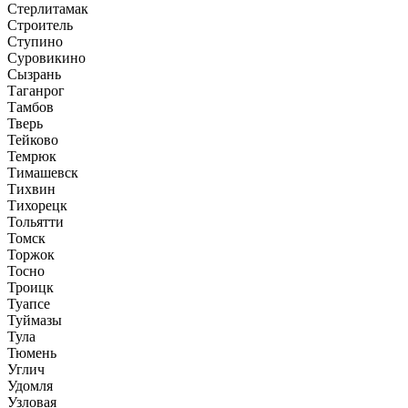
Стерлитамак
Строитель
Ступино
Суровикино
Сызрань
Таганрог
Тамбов
Тверь
Тейково
Темрюк
Тимашевск
Тихвин
Тихорецк
Тольятти
Томск
Торжок
Тосно
Троицк
Туапсе
Туймазы
Тула
Тюмень
Углич
Удомля
Узловая