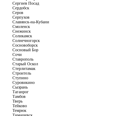
Сергиев Посад
Сердобск
Серов
Серпухов
Славянск-на-Кубани
Смоленск
Снежинск
Соликамск
Солнечногорск
Сосновоборск
Сосновый Бор
Сочи
Ставрополь
Старый Оскол
Стерлитамак
Строитель
Ступино
Суровикино
Сызрань
Таганрог
Тамбов
Тверь
Тейково
Темрюк
Тимашевск