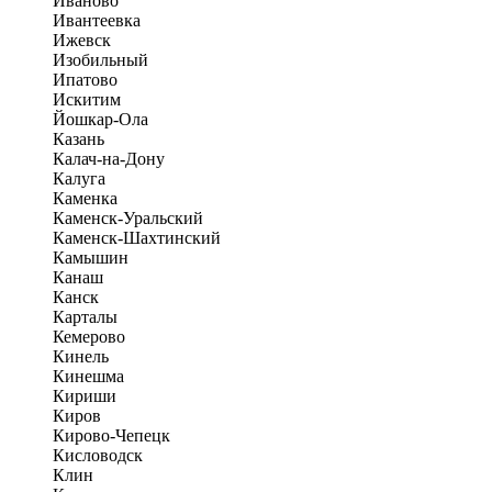
Иваново
Ивантеевка
Ижевск
Изобильный
Ипатово
Искитим
Йошкар-Ола
Казань
Калач-на-Дону
Калуга
Каменка
Каменск-Уральский
Каменск-Шахтинский
Камышин
Канаш
Канск
Карталы
Кемерово
Кинель
Кинешма
Кириши
Киров
Кирово-Чепецк
Кисловодск
Клин