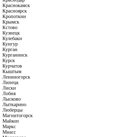
Краснокамск
Красноярск
Кропоткин
Крымск
Кстово
Кузнецк
Кулебаки
Кунгур
Курган
Курганинск
Курск
Курчатов
Кыштым
Лениногорск
Липецк
Лиски
Лобня
Лысково
Лыткарино
Люберцы
Магнитогорск
Майкоп
Маркс
Миасс