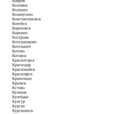
Ковров
Коломна
Колпино
Кольчугино
Константиновск
Копейск
Кореновск
Коркино
Кострома
Котельниково
Котельнич
Котово
Котовск
Красногорск
Краснодар
Краснокамск
Красноярск
Кропоткин
Крымск
Кстово
Кузнецк
Кулебаки
Кунгур
Курган
Курганинск