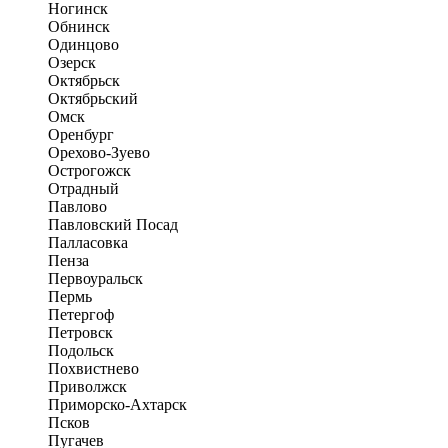
Ногинск
Обнинск
Одинцово
Озерск
Октябрьск
Октябрьский
Омск
Оренбург
Орехово-Зуево
Острогожск
Отрадный
Павлово
Павловский Посад
Палласовка
Пенза
Первоуральск
Пермь
Петергоф
Петровск
Подольск
Похвистнево
Приволжск
Приморско-Ахтарск
Псков
Пугачев