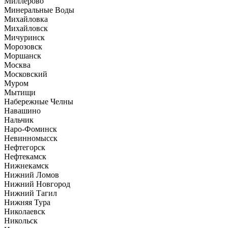
Миллерово
Минеральные Воды
Михайловка
Михайловск
Мичуринск
Морозовск
Моршанск
Москва
Московский
Муром
Мытищи
Набережные Челны
Навашино
Нальчик
Наро-Фоминск
Невинномысск
Нефтегорск
Нефтекамск
Нижнекамск
Нижний Ломов
Нижний Новгород
Нижний Тагил
Нижняя Тура
Николаевск
Никольск