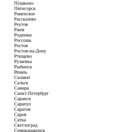
Пушкино
Пятигорск
Раменское
Рассказово
Реутов
Ржев
Родники
Россошь
Ростов
Ростов-на-Дону
Ртищево
Рузаевка
Рыбинск
Рязань
Салават
Сальск
Самара
Санкт-Петербург
Саранск
Сарапул
Саратов
Саров
Сатка
Светлоград
Семикаракорск