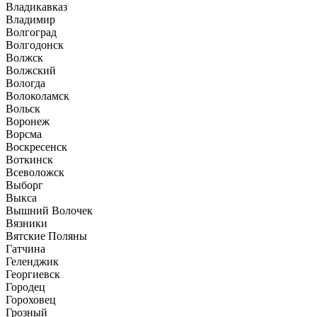
Владикавказ
Владимир
Волгоград
Волгодонск
Волжск
Волжский
Вологда
Волоколамск
Вольск
Воронеж
Ворсма
Воскресенск
Воткинск
Всеволожск
Выборг
Выкса
Вышний Волочек
Вязники
Вятские Поляны
Гатчина
Геленджик
Георгиевск
Городец
Гороховец
Грозный