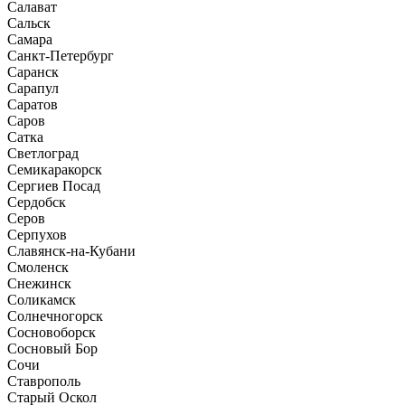
Салават
Сальск
Самара
Санкт-Петербург
Саранск
Сарапул
Саратов
Саров
Сатка
Светлоград
Семикаракорск
Сергиев Посад
Сердобск
Серов
Серпухов
Славянск-на-Кубани
Смоленск
Снежинск
Соликамск
Солнечногорск
Сосновоборск
Сосновый Бор
Сочи
Ставрополь
Старый Оскол