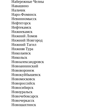
Набережные Челны
Навашино
Нальчик
Наро-Фоминск
Невинномысск
Нефтегорск
Нефтекамск
Нижнекамск
Нижний Ломов
Нижний Новгород
Нижний Тагил
Нижняя Тура
Николаевск
Никольск
Новоалександровск
Новоаннинский
Нововоронеж
Новокуйбышевск
Новомосковск
Новороссийск
Новосибирск
Новоуральск
Новочебоксарск
Новочеркасск
Новошахтинск