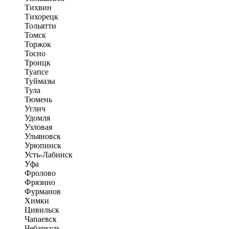
Тихвин
Тихорецк
Тольятти
Томск
Торжок
Тосно
Троицк
Туапсе
Туймазы
Тула
Тюмень
Углич
Удомля
Узловая
Ульяновск
Урюпинск
Усть-Лабинск
Уфа
Фролово
Фрязино
Фурманов
Химки
Цивильск
Чапаевск
Чебаркуль