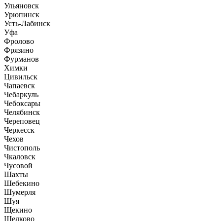
Ульяновск
Урюпинск
Усть-Лабинск
Уфа
Фролово
Фрязино
Фурманов
Химки
Цивильск
Чапаевск
Чебаркуль
Чебоксары
Челябинск
Череповец
Черкесск
Чехов
Чистополь
Чкаловск
Чусовой
Шахты
Шебекино
Шумерля
Шуя
Щекино
Щелково