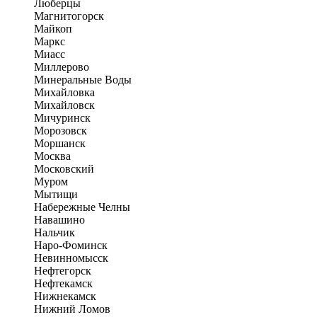
Люберцы
Магнитогорск
Майкоп
Маркс
Миасс
Миллерово
Минеральные Воды
Михайловка
Михайловск
Мичуринск
Морозовск
Моршанск
Москва
Московский
Муром
Мытищи
Набережные Челны
Навашино
Нальчик
Наро-Фоминск
Невинномысск
Нефтегорск
Нефтекамск
Нижнекамск
Нижний Ломов