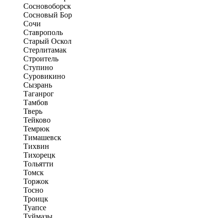
Сосновоборск
Сосновый Бор
Сочи
Ставрополь
Старый Оскол
Стерлитамак
Строитель
Ступино
Суровикино
Сызрань
Таганрог
Тамбов
Тверь
Тейково
Темрюк
Тимашевск
Тихвин
Тихорецк
Тольятти
Томск
Торжок
Тосно
Троицк
Туапсе
Туймазы