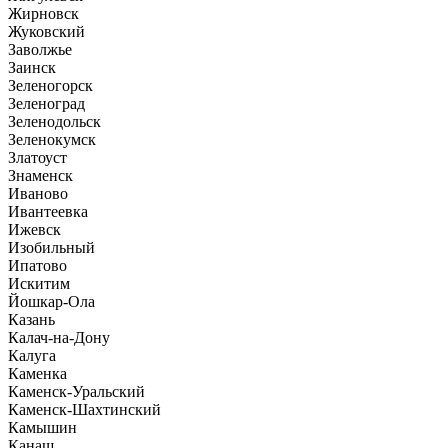
Жирновск
Жуковский
Заволжье
Заинск
Зеленогорск
Зеленоград
Зеленодольск
Зеленокумск
Златоуст
Знаменск
Иваново
Ивантеевка
Ижевск
Изобильный
Ипатово
Искитим
Йошкар-Ола
Казань
Калач-на-Дону
Калуга
Каменка
Каменск-Уральский
Каменск-Шахтинский
Камышин
Канаш