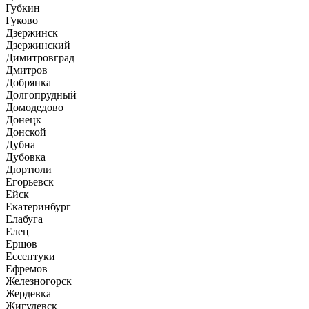
Губкин
Гуково
Дзержинск
Дзержинский
Димитровград
Дмитров
Добрянка
Долгопрудный
Домодедово
Донецк
Донской
Дубна
Дубовка
Дюртюли
Егорьевск
Ейск
Екатеринбург
Елабуга
Елец
Ершов
Ессентуки
Ефремов
Железногорск
Жердевка
Жигулевск