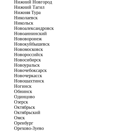
Нижний Новгород
Нижний Тагил
Нижняя Тура
Николаевск
Никольск
Новоалександровск
Новоаннинский
Нововоронеж
Новокуйбышевск
Новомосковск
Новороссийск
Новосибирск
Новоуральск
Новочебоксарск
Новочеркасск
Новошахтинск
Ногинск
Обнинск
Одинцово
Озерск
Октябрьск
Октябрьский
Омск
Оренбург
Орехово-Зуево