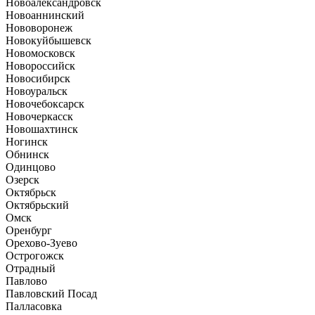
Новоалександровск
Новоаннинский
Нововоронеж
Новокуйбышевск
Новомосковск
Новороссийск
Новосибирск
Новоуральск
Новочебоксарск
Новочеркасск
Новошахтинск
Ногинск
Обнинск
Одинцово
Озерск
Октябрьск
Октябрьский
Омск
Оренбург
Орехово-Зуево
Острогожск
Отрадный
Павлово
Павловский Посад
Палласовка