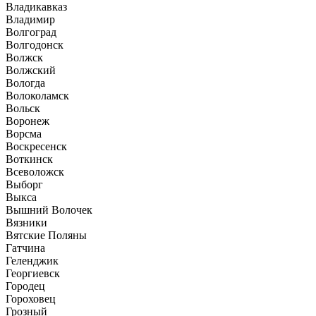
Владикавказ
Владимир
Волгоград
Волгодонск
Волжск
Волжский
Вологда
Волоколамск
Вольск
Воронеж
Ворсма
Воскресенск
Воткинск
Всеволожск
Выборг
Выкса
Вышний Волочек
Вязники
Вятские Поляны
Гатчина
Геленджик
Георгиевск
Городец
Гороховец
Грозный