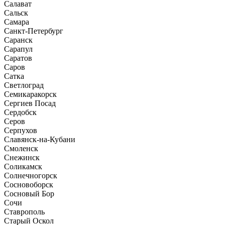
Салават
Сальск
Самара
Санкт-Петербург
Саранск
Сарапул
Саратов
Саров
Сатка
Светлоград
Семикаракорск
Сергиев Посад
Сердобск
Серов
Серпухов
Славянск-на-Кубани
Смоленск
Снежинск
Соликамск
Солнечногорск
Сосновоборск
Сосновый Бор
Сочи
Ставрополь
Старый Оскол