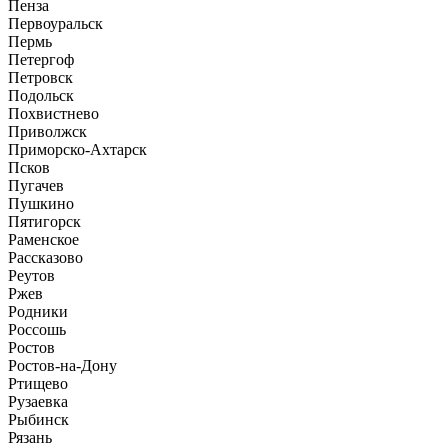
Пенза
Первоуральск
Пермь
Петергоф
Петровск
Подольск
Похвистнево
Приволжск
Приморско-Ахтарск
Псков
Пугачев
Пушкино
Пятигорск
Раменское
Рассказово
Реутов
Ржев
Родники
Россошь
Ростов
Ростов-на-Дону
Ртищево
Рузаевка
Рыбинск
Рязань