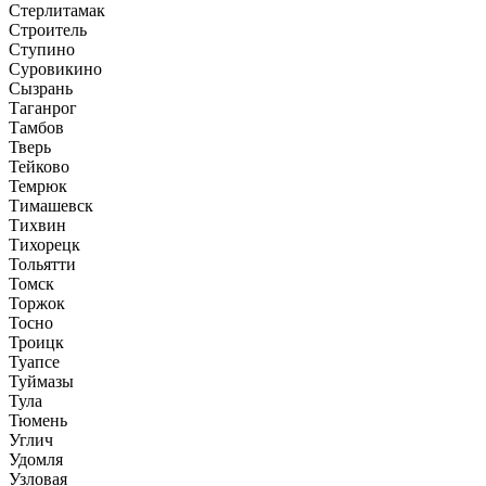
Стерлитамак
Строитель
Ступино
Суровикино
Сызрань
Таганрог
Тамбов
Тверь
Тейково
Темрюк
Тимашевск
Тихвин
Тихорецк
Тольятти
Томск
Торжок
Тосно
Троицк
Туапсе
Туймазы
Тула
Тюмень
Углич
Удомля
Узловая