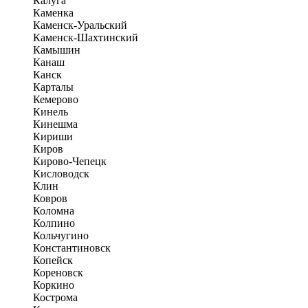
Калуга
Каменка
Каменск-Уральский
Каменск-Шахтинский
Камышин
Канаш
Канск
Карталы
Кемерово
Кинель
Кинешма
Кириши
Киров
Кирово-Чепецк
Кисловодск
Клин
Ковров
Коломна
Колпино
Кольчугино
Константиновск
Копейск
Кореновск
Коркино
Кострома