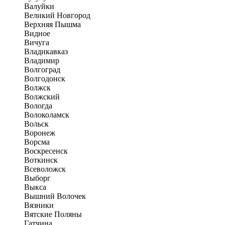
Валуйки
Великий Новгород
Верхняя Пышма
Видное
Вичуга
Владикавказ
Владимир
Волгоград
Волгодонск
Волжск
Волжский
Вологда
Волоколамск
Вольск
Воронеж
Ворсма
Воскресенск
Воткинск
Всеволожск
Выборг
Выкса
Вышний Волочек
Вязники
Вятские Поляны
Гатчина