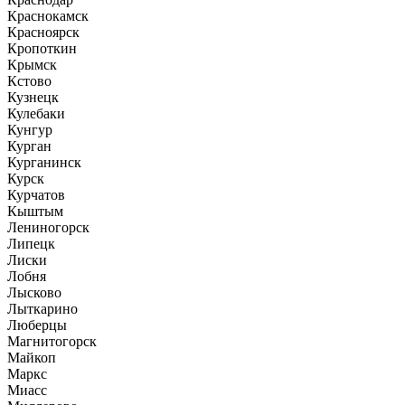
Краснокамск
Красноярск
Кропоткин
Крымск
Кстово
Кузнецк
Кулебаки
Кунгур
Курган
Курганинск
Курск
Курчатов
Кыштым
Лениногорск
Липецк
Лиски
Лобня
Лысково
Лыткарино
Люберцы
Магнитогорск
Майкоп
Маркс
Миасс