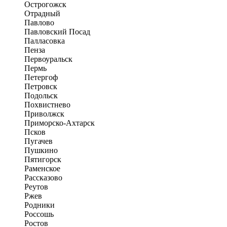
Острогожск
Отрадный
Павлово
Павловский Посад
Палласовка
Пенза
Первоуральск
Пермь
Петергоф
Петровск
Подольск
Похвистнево
Приволжск
Приморско-Ахтарск
Псков
Пугачев
Пушкино
Пятигорск
Раменское
Рассказово
Реутов
Ржев
Родники
Россошь
Ростов