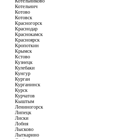
Котельниково
Котельнич
Котово
Котовск
Красногорск
Краснодар
Краснокамск
Красноярск
Кропоткин
Крымск
Кстово
Кузнецк
Кулебаки
Кунгур
Курган
Курганинск
Курск
Курчатов
Кыштым
Лениногорск
Липецк
Лиски
Лобня
Лысково
Лыткарино