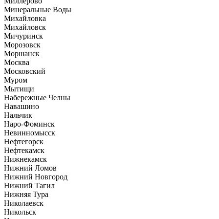
Миллерово
Минеральные Воды
Михайловка
Михайловск
Мичуринск
Морозовск
Моршанск
Москва
Московский
Муром
Мытищи
Набережные Челны
Навашино
Нальчик
Наро-Фоминск
Невинномысск
Нефтегорск
Нефтекамск
Нижнекамск
Нижний Ломов
Нижний Новгород
Нижний Тагил
Нижняя Тура
Николаевск
Никольск