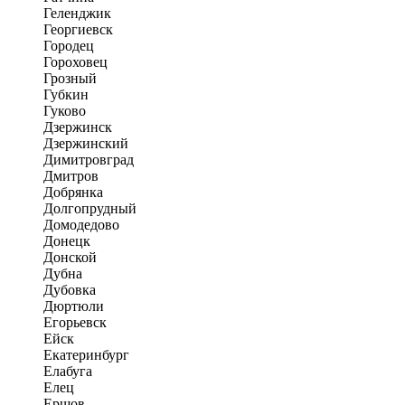
Геленджик
Георгиевск
Городец
Гороховец
Грозный
Губкин
Гуково
Дзержинск
Дзержинский
Димитровград
Дмитров
Добрянка
Долгопрудный
Домодедово
Донецк
Донской
Дубна
Дубовка
Дюртюли
Егорьевск
Ейск
Екатеринбург
Елабуга
Елец
Ершов