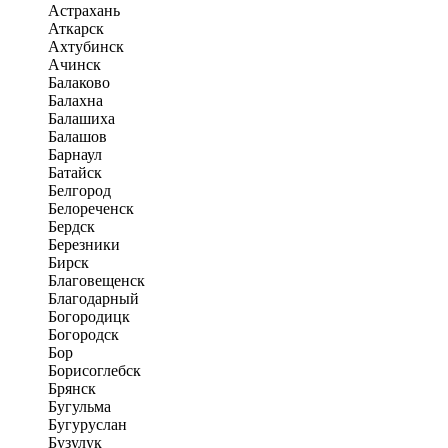
Астрахань
Аткарск
Ахтубинск
Ачинск
Балаково
Балахна
Балашиха
Балашов
Барнаул
Батайск
Белгород
Белореченск
Бердск
Березники
Бирск
Благовещенск
Благодарный
Богородицк
Богородск
Бор
Борисоглебск
Брянск
Бугульма
Бугуруслан
Бузулук