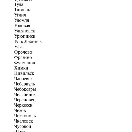
Тула
Тюмень
Углич
Удомля
Узловая
Ульяновск
Урюпинск
Усть-Лабинск
Уфа
Фролово
Фрязино
Фурманов
Химки
Цивильск
Чапаевск
Чебаркуль
Чебоксары
Челябинск
Череповец
Черкесск
Чехов
Чистополь
Чкаловск
Чусовой
Шахты