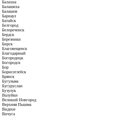
Балахна
Балашиха
Балашов
Барнаул
Батайск
Белгород
Белореченск
Бердск
Березники
Бирск
Благовещенск
Благодарный
Богородицк
Богородск
Бор
Борисоглебск
Брянск
Бугульма
Бугуруслан
Бузулук
Валуйки
Великий Новгород
Верхняя Пышма
Видное
Вичуга