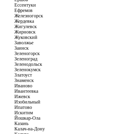
Ессентуки
Ефремов
Железногорск
Жердевка
Жигулевск
Жирновск
Жуковский
Заволжье
Заинск
Зеленогорск
Зеленоград
Зеленодольск
Зеленокумск
Златоуст
Знаменск
Иваново
Ивантеевка
Ижевск
Изобильный
Ипатово
Искитим
Йошкар-Ола
Казань
Калач-на-Дону