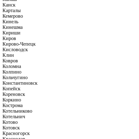
Канск
Карталы
Кемерово
Кинель
Кинешма
Кириши
Киров
Кирово-Чепецк
Кисловодск
Клин
Ковров
Коломна
Колпино
Кольчугино
Константиновск
Копейск
Кореновск
Коркино
Кострома
Котельниково
Котельнич
Котово
Котовск
Красногорск
Краснодар