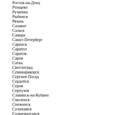
Ростов-на-Дону
Ртищево
Рузаевка
Рыбинск
Рязань
Салават
Сальск
Самара
Санкт-Петербург
Саранск
Сарапул
Саратов
Саров
Сатка
Светлоград
Семикаракорск
Сергиев Посад
Сердобск
Серов
Серпухов
Славянск-на-Кубани
Смоленск
Снежинск
Соликамск
Солнечногорск