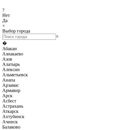
?
Нет
Да
×
Выбор города
×
�
Абакан
Азнакаево
Азов
Алатырь
Алексин
Альметьевск
Анапа
Арзамас
Армавир
Арск
Асбест
Астрахань
Аткарск
Ахтубинск
Ачинск
Балаково