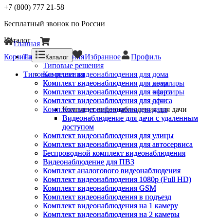
+7 (800) 777 21-58
Бесплатный звонок по России
Каталог
Главная
Корзина
Типовые решения
Избранное
Профиль
Каталог
Типовые решения
Типовые решения
Комплект видеонаблюдения для дома
Комплект видеонаблюдения для квартиры
Комплект видеонаблюдения для дома
Комплект видеонаблюдения для офиса
Комплект видеонаблюдения для квартиры
Комплект видеонаблюдения для дачи
Комплект видеонаблюдения для офиса
Комплект видеонаблюдения для дачи
Комплект видеонаблюдения для дачи
Видеонаблюдение для дачи с удаленным
Видеонаблюдение для дачи с удаленным
доступом
доступом
Комплект видеонаблюдения для улицы
Комплект видеонаблюдения для улицы
Комплект видеонаблюдения для автосервиса
Комплект видеонаблюдения для автосервиса
Беспроводной комплект видеонаблюдения
Беспроводной комплект видеонаблюдения
Видеонаблюдение для ПВЗ
Видеонаблюдение для ПВЗ
Комплект аналогового видеонаблюдения
Комплект аналогового видеонаблюдения
Комплект видеонаблюдения 1080p (Full HD)
Комплект видеонаблюдения 1080p (Full HD)
Комплект видеонаблюдения GSM
Комплект видеонаблюдения GSM
Комплект видеонаблюдения в подъезд
Комплект видеонаблюдения в подъезд
Комплект видеонаблюдения на 1 камеру
Комплект видеонаблюдения на 1 камеру
Комплект видеонаблюдения на 2 камеры
Комплект видеонаблюдения на 2 камеры