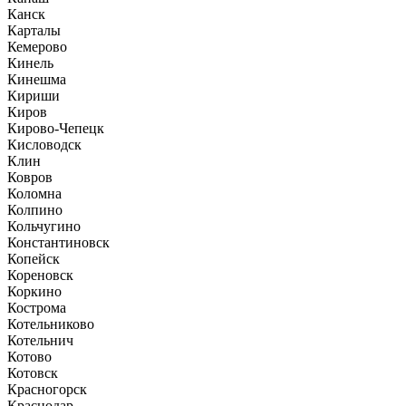
Канск
Карталы
Кемерово
Кинель
Кинешма
Кириши
Киров
Кирово-Чепецк
Кисловодск
Клин
Ковров
Коломна
Колпино
Кольчугино
Константиновск
Копейск
Кореновск
Коркино
Кострома
Котельниково
Котельнич
Котово
Котовск
Красногорск
Краснодар