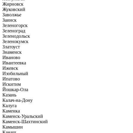
Жирновск
Жуковский
Заволжье
Заинск
Зеленогорск
Зеленоград
Зеленодольск
Зеленокумск
Златоуст
Знаменск
Иваново
Ивантеевка
Ижевск
Изобильный
Ипатово
Искитим
Йошкар-Ола
Казань
Калач-на-Дону
Калуга
Каменка
Каменск-Уральский
Каменск-Шахтинский
Камышин
Канаш