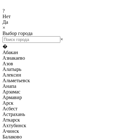
?
Нет
Да
×
Выбор города
×
�
Абакан
Азнакаево
Азов
Алатырь
Алексин
Альметьевск
Анапа
Арзамас
Армавир
Арск
Асбест
Астрахань
Аткарск
Ахтубинск
Ачинск
Балаково