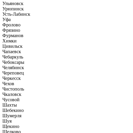
Ульяновск
Урюпинск
Усть-Лабинск
Уфа
Фролово
Фрязино
Фурманов
Химки
Цивильск
Чапаевск
Чебаркуль
Чебоксары
Челябинск
Череповец
Черкесск
Чехов
Чистополь
Чкаловск
Чусовой
Шахты
Шебекино
Шумерля
Шуя
Щекино
Щелково