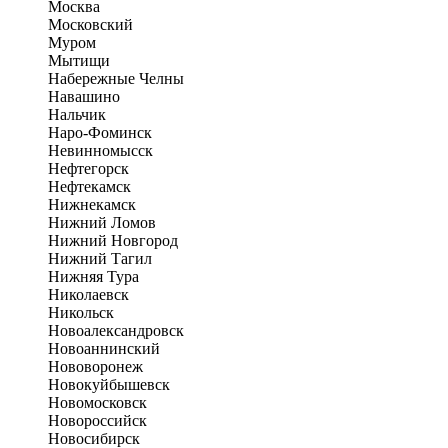
Москва
Московский
Муром
Мытищи
Набережные Челны
Навашино
Нальчик
Наро-Фоминск
Невинномысск
Нефтегорск
Нефтекамск
Нижнекамск
Нижний Ломов
Нижний Новгород
Нижний Тагил
Нижняя Тура
Николаевск
Никольск
Новоалександровск
Новоаннинский
Нововоронеж
Новокуйбышевск
Новомосковск
Новороссийск
Новосибирск