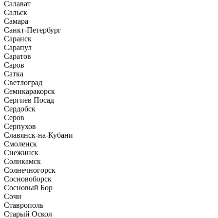
Салават
Сальск
Самара
Санкт-Петербург
Саранск
Сарапул
Саратов
Саров
Сатка
Светлоград
Семикаракорск
Сергиев Посад
Сердобск
Серов
Серпухов
Славянск-на-Кубани
Смоленск
Снежинск
Соликамск
Солнечногорск
Сосновоборск
Сосновый Бор
Сочи
Ставрополь
Старый Оскол