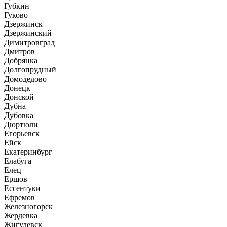
Губкин
Гуково
Дзержинск
Дзержинский
Димитровград
Дмитров
Добрянка
Долгопрудный
Домодедово
Донецк
Донской
Дубна
Дубовка
Дюртюли
Егорьевск
Ейск
Екатеринбург
Елабуга
Елец
Ершов
Ессентуки
Ефремов
Железногорск
Жердевка
Жигулевск