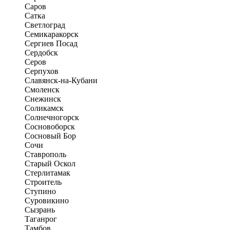
Саров
Сатка
Светлоград
Семикаракорск
Сергиев Посад
Сердобск
Серов
Серпухов
Славянск-на-Кубани
Смоленск
Снежинск
Соликамск
Солнечногорск
Сосновоборск
Сосновый Бор
Сочи
Ставрополь
Старый Оскол
Стерлитамак
Строитель
Ступино
Суровикино
Сызрань
Таганрог
Тамбов