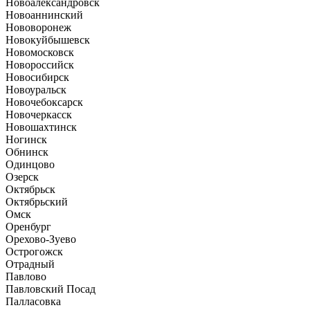
Новоалександровск
Новоаннинский
Нововоронеж
Новокуйбышевск
Новомосковск
Новороссийск
Новосибирск
Новоуральск
Новочебоксарск
Новочеркасск
Новошахтинск
Ногинск
Обнинск
Одинцово
Озерск
Октябрьск
Октябрьский
Омск
Оренбург
Орехово-Зуево
Острогожск
Отрадный
Павлово
Павловский Посад
Палласовка