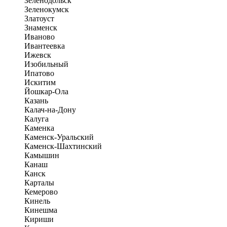
Зеленодольск
Зеленокумск
Златоуст
Знаменск
Иваново
Ивантеевка
Ижевск
Изобильный
Ипатово
Искитим
Йошкар-Ола
Казань
Калач-на-Дону
Калуга
Каменка
Каменск-Уральский
Каменск-Шахтинский
Камышин
Канаш
Канск
Карталы
Кемерово
Кинель
Кинешма
Кириши