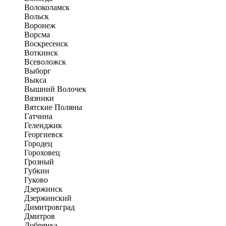
Волоколамск
Вольск
Воронеж
Ворсма
Воскресенск
Воткинск
Всеволожск
Выборг
Выкса
Вышний Волочек
Вязники
Вятские Поляны
Гатчина
Геленджик
Георгиевск
Городец
Гороховец
Грозный
Губкин
Гуково
Дзержинск
Дзержинский
Димитровград
Дмитров
Добрянка