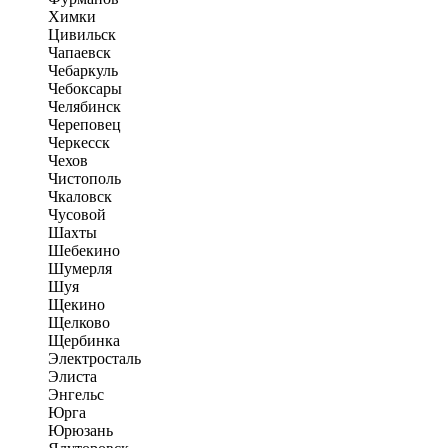
Химки
Цивильск
Чапаевск
Чебаркуль
Чебоксары
Челябинск
Череповец
Черкесск
Чехов
Чистополь
Чкаловск
Чусовой
Шахты
Шебекино
Шумерля
Шуя
Щекино
Щелково
Щербинка
Электросталь
Элиста
Энгельс
Юрга
Юрюзань