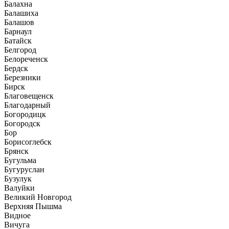
Балахна
Балашиха
Балашов
Барнаул
Батайск
Белгород
Белореченск
Бердск
Березники
Бирск
Благовещенск
Благодарный
Богородицк
Богородск
Бор
Борисоглебск
Брянск
Бугульма
Бугуруслан
Бузулук
Валуйки
Великий Новгород
Верхняя Пышма
Видное
Вичуга