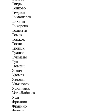
Тверь
Тейково
Темрюк
Тимашевск
Тихвин
Тихорецк
Тольятти
Томск
Торжок
Тосно
Троицк
Туапсе
Туймазы
Тула
Тюмень
Углич
Удомля
Узловая
Ульяновск
Урюпинск
Усть-Лабинск
Уфа
Фролово
Фрязино
Фурманов