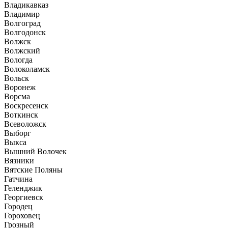
Владикавказ
Владимир
Волгоград
Волгодонск
Волжск
Волжский
Вологда
Волоколамск
Вольск
Воронеж
Ворсма
Воскресенск
Воткинск
Всеволожск
Выборг
Выкса
Вышний Волочек
Вязники
Вятские Поляны
Гатчина
Геленджик
Георгиевск
Городец
Гороховец
Грозный