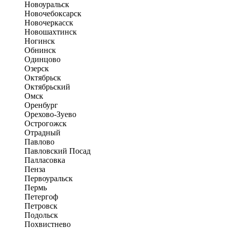
Новоуральск
Новочебоксарск
Новочеркасск
Новошахтинск
Ногинск
Обнинск
Одинцово
Озерск
Октябрьск
Октябрьский
Омск
Оренбург
Орехово-Зуево
Острогожск
Отрадный
Павлово
Павловский Посад
Палласовка
Пенза
Первоуральск
Пермь
Петергоф
Петровск
Подольск
Похвистнево