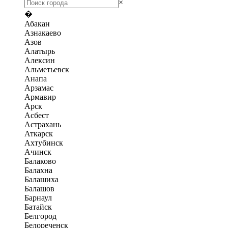
×
�
Абакан
Азнакаево
Азов
Алатырь
Алексин
Альметьевск
Анапа
Арзамас
Армавир
Арск
Асбест
Астрахань
Аткарск
Ахтубинск
Ачинск
Балаково
Балахна
Балашиха
Балашов
Барнаул
Батайск
Белгород
Белореченск