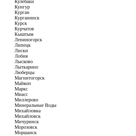
Кулебаки
Кунгур
Курган
Курганинск
Курск
Курчатов
Кыштым
Лениногорск
Липецк
Лиски
Лобня
Лысково
Лыткарино
Люберцы
Магнитогорск
Майкоп
Маркс
Миасс
Миллерово
Минеральные Воды
Михайловка
Михайловск
Мичуринск
Морозовск
Моршанск