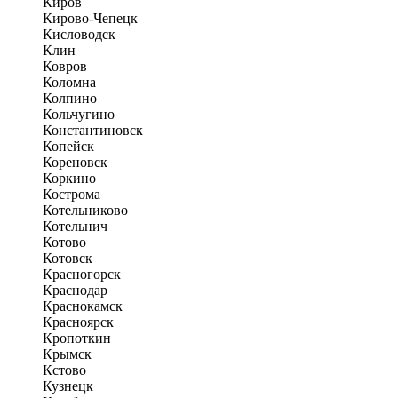
Киров
Кирово-Чепецк
Кисловодск
Клин
Ковров
Коломна
Колпино
Кольчугино
Константиновск
Копейск
Кореновск
Коркино
Кострома
Котельниково
Котельнич
Котово
Котовск
Красногорск
Краснодар
Краснокамск
Красноярск
Кропоткин
Крымск
Кстово
Кузнецк