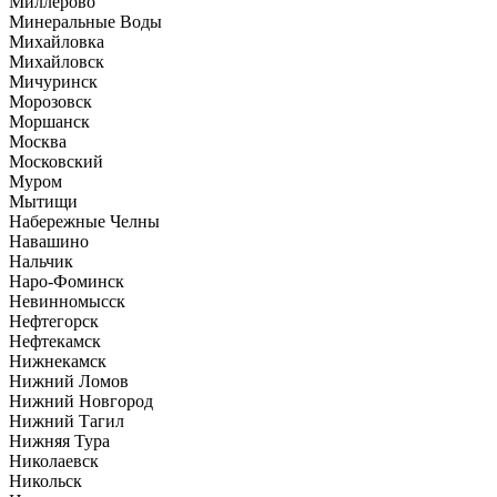
Миллерово
Минеральные Воды
Михайловка
Михайловск
Мичуринск
Морозовск
Моршанск
Москва
Московский
Муром
Мытищи
Набережные Челны
Навашино
Нальчик
Наро-Фоминск
Невинномысск
Нефтегорск
Нефтекамск
Нижнекамск
Нижний Ломов
Нижний Новгород
Нижний Тагил
Нижняя Тура
Николаевск
Никольск