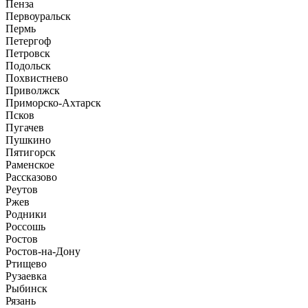
Пенза
Первоуральск
Пермь
Петергоф
Петровск
Подольск
Похвистнево
Приволжск
Приморско-Ахтарск
Псков
Пугачев
Пушкино
Пятигорск
Раменское
Рассказово
Реутов
Ржев
Родники
Россошь
Ростов
Ростов-на-Дону
Ртищево
Рузаевка
Рыбинск
Рязань