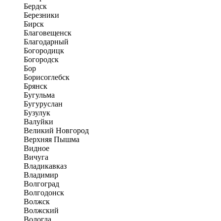
Бердск
Березники
Бирск
Благовещенск
Благодарный
Богородицк
Богородск
Бор
Борисоглебск
Брянск
Бугульма
Бугуруслан
Бузулук
Валуйки
Великий Новгород
Верхняя Пышма
Видное
Вичуга
Владикавказ
Владимир
Волгоград
Волгодонск
Волжск
Волжский
Вологда