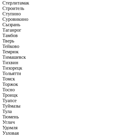
Стерлитамак
Строитель
Ступино
Суровикино
Сызрань
Таганрог
Тамбов
Тверь
Тейково
Темрюк
Тимашевск
Тихвин
Тихорецк
Тольятти
Томск
Торжок
Тосно
Троицк
Туапсе
Туймазы
Тула
Тюмень
Углич
Удомля
Узловая