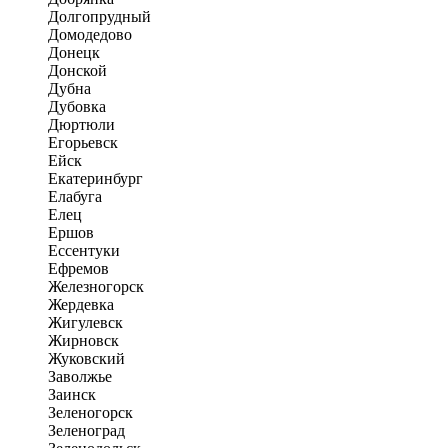
Долгопрудный
Домодедово
Донецк
Донской
Дубна
Дубовка
Дюртюли
Егорьевск
Ейск
Екатеринбург
Елабуга
Елец
Ершов
Ессентуки
Ефремов
Железногорск
Жердевка
Жигулевск
Жирновск
Жуковский
Заволжье
Заинск
Зеленогорск
Зеленоград