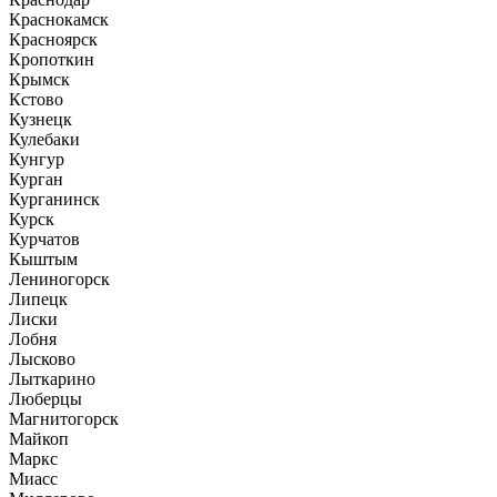
Краснокамск
Красноярск
Кропоткин
Крымск
Кстово
Кузнецк
Кулебаки
Кунгур
Курган
Курганинск
Курск
Курчатов
Кыштым
Лениногорск
Липецк
Лиски
Лобня
Лысково
Лыткарино
Люберцы
Магнитогорск
Майкоп
Маркс
Миасс