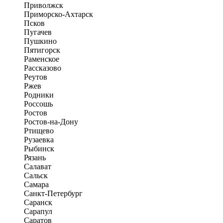
Приволжск
Приморско-Ахтарск
Псков
Пугачев
Пушкино
Пятигорск
Раменское
Рассказово
Реутов
Ржев
Родники
Россошь
Ростов
Ростов-на-Дону
Ртищево
Рузаевка
Рыбинск
Рязань
Салават
Сальск
Самара
Санкт-Петербург
Саранск
Сарапул
Саратов