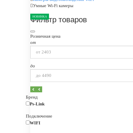
Умные Wi-Fi камеры
НОВИНКА
НОВИНКА
НОВИНКА
НОВИНКА
НОВИНКА
НОВИНКА
НОВИНКА
Фильтр товаров
Розничная цена
от
до
Бренд
Ps-Link
Подключение
WIFI