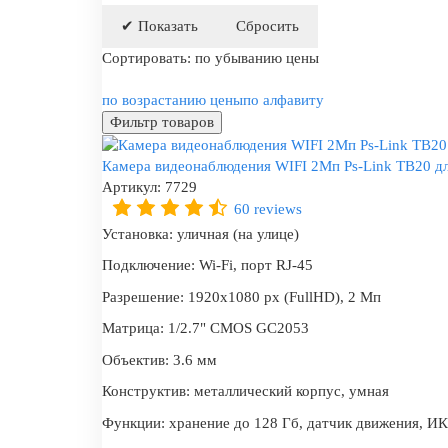
Сортировать:
по убыванию цены
по возрастанию цены
по алфавиту
Фильтр товаров
Камера видеонаблюдения WIFI 2Мп Ps-Link TB20 дл
Артикул:
7729
60 reviews
Установка:
уличная (на улице)
Подключение:
Wi-Fi, порт RJ-45
Разрешение:
1920x1080 px (FullHD), 2 Мп
Матрица:
1/2.7" CMOS GC2053
Объектив:
3.6 мм
Конструктив:
металлический корпус, умная
Функции:
хранение до 128 Гб, датчик движения, ИК