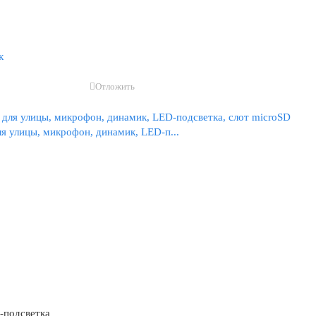
к
Отложить
я улицы, микрофон, динамик, LED-п...
-подсветка