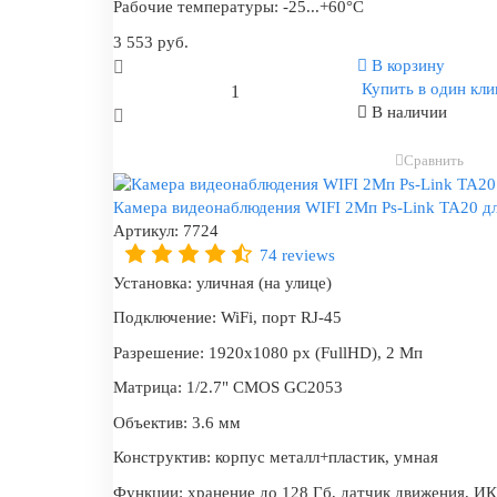
Рабочие температуры:
-25...+60°C
3 553 руб.
В корзину
Купить в один кли
В наличии
Сравнить
Камера видеонаблюдения WIFI 2Мп Ps-Link TA20 дл
Артикул:
7724
74 reviews
Установка:
уличная (на улице)
Подключение:
WiFi, порт RJ-45
Разрешение:
1920x1080 px (FullHD), 2 Мп
Матрица:
1/2.7" CMOS GC2053
Объектив:
3.6 мм
Конструктив:
корпус металл+пластик, умная
Функции:
хранение до 128 Гб, датчик движения, ИК