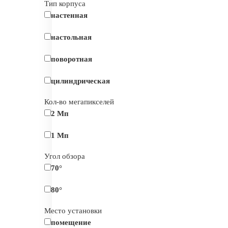
Тип корпуса
настенная
настольная
поворотная
цилиндрическая
Кол-во мегапикселей
2 Мп
1 Мп
Угол обзора
70°
80°
Место установки
помещение