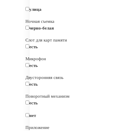
улица
Ночная съемка
черно-белая
Слот для карт памяти
есть
Микрофон
есть
Двусторонняя связь
есть
Поворотный механизм
есть
нет
Приложение