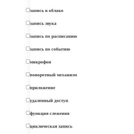
запись в облако
запись звука
запись по расписанию
запись по событию
микрофон
поворотный механизм
приложение
удаленный доступ
функция слежения
циклическая запись