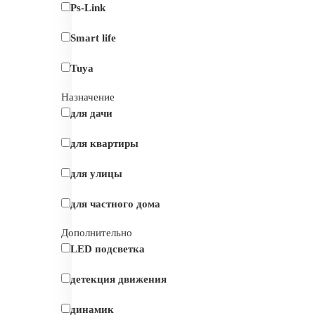
Ps-Link
Smart life
Tuya
Назначение
для дачи
для квартиры
для улицы
для частного дома
Дополнительно
LED подсветка
детекция движения
динамик