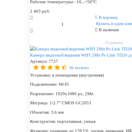
Рабочие температуры:
-10...+50°C
2 403 руб.
В корзину
Купить в один кли
В наличии
Сравнить
Камера видеонаблюдения WIFI 2Мп Ps-Link TD20 дл
Артикул:
7727
36 reviews
Установка:
в помещении (внутренняя)
Подключение:
Wi-Fi
Разрешение:
1920x1080 px, 2Мп
Матрица:
1/2.7" CMOS GC2053
Объектив:
3.6 мм
Конструктив:
портативная, умная
Функции:
хранение до 128 Гб, датчик движения, ИК