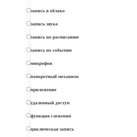
запись в облако
запись звука
запись по расписанию
запись по событию
микрофон
поворотный механизм
приложение
удаленный доступ
функция слежения
циклическая запись