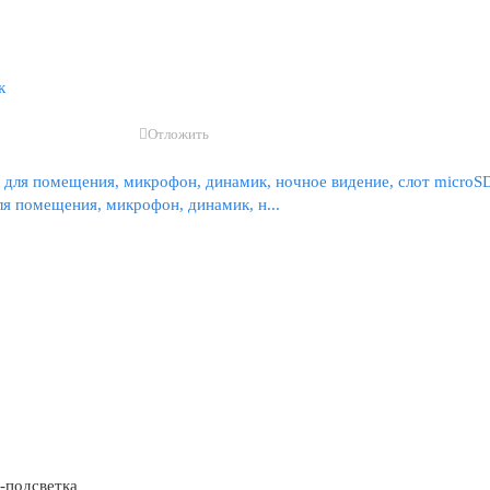
к
Отложить
я помещения, микрофон, динамик, н...
-подсветка