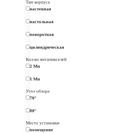
Тип корпуса
настенная
настольная
поворотная
цилиндрическая
Кол-во мегапикселей
2 Мп
1 Мп
Угол обзора
70°
80°
Место установки
помещение