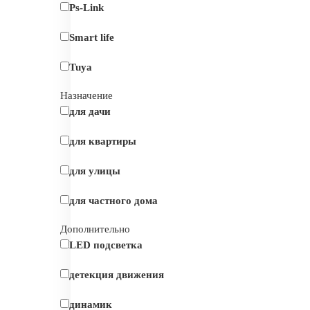
Ps-Link
Smart life
Tuya
Назначение
для дачи
для квартиры
для улицы
для частного дома
Дополнительно
LED подсветка
детекция движения
динамик