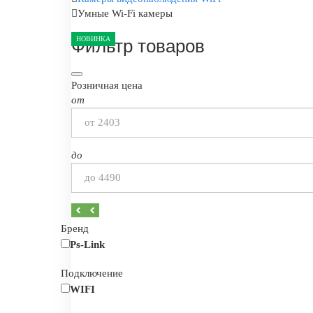
Умные Wi-Fi камеры
НОВИНКА
НОВИНКА
НОВИНКА
НОВИНКА
НОВИНКА
НОВИНКА
НОВИНКА
Фильтр товаров
Розничная цена
от
до
Бренд
Ps-Link
Подключение
WIFI