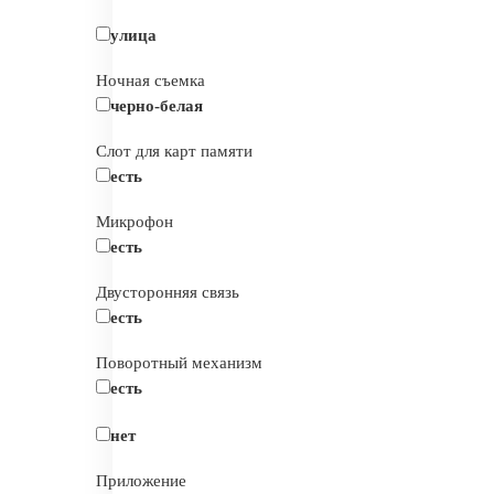
улица
Ночная съемка
черно-белая
Слот для карт памяти
есть
Микрофон
есть
Двусторонняя связь
есть
Поворотный механизм
есть
нет
Приложение