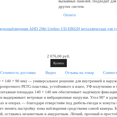
вызывных панелей. Подходит для P
других систем.
Оплата
идеонаблюдения AHD 2Мп Undino UD-EB02H металлическая для ул
2 076,00 руб.
Купить
Стоимость доставки
Видео
Отзывы на товар
Совмес
× 140 × 90 мм) — универсальное решение для внутренней и наружн
аропрочного PETG-пластика, устойчивого к влаге, УФ-излучению и т
Монтажная площадка 140 × 140 мм обеспечивает надёжную фиксаци
ми выдерживает ветровые и вибрационные нагрузки. Угол 90° и уд
убах и опорах — благодаря отверстиям под дюбель-гвозди и хомуты
ет менять настройку зоны наблюдения средствами самой камеры. Б
й, оставаясь незаметным и аккуратным. Лёгкий, прочный и простой