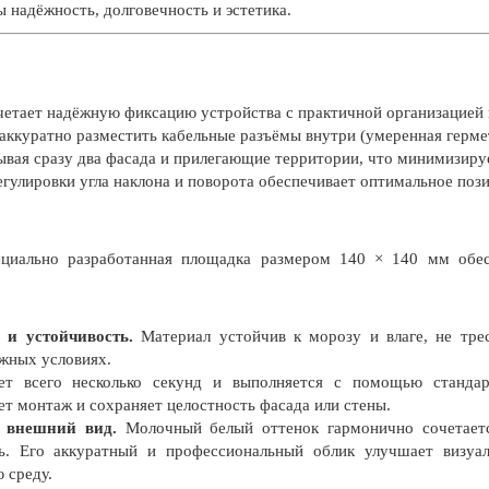
 надёжность, долговечность и эстетика.
етает надёжную фиксацию устройства с практичной организацией 
т аккуратно разместить кабельные разъёмы внутри (умеренная герме
ывая сразу два фасада и прилегающие территории, что минимизиру
гулировки угла наклона и поворота обеспечивает оптимальное поз
иально разработанная площадка размером 140 × 140 мм обес
и устойчивость.
Материал устойчив к морозу и влаге, не трес
жных условиях.
ет всего несколько секунд и выполняется с помощью станда
ет монтаж и сохраняет целостность фасада или стены.
 внешний вид.
Молочный белый оттенок гармонично сочетаетс
ь. Его аккуратный и профессиональный облик улучшает визуал
 среду.