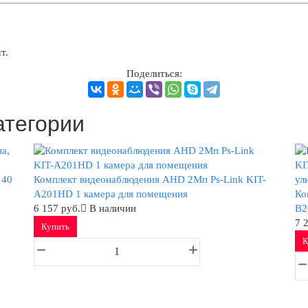
т.
Поделиться:
атегории
 40
Комплект видеонаблюдения AHD 2Мп Ps-Link KIT-
A201HD 1 камера для помещения
Ко
6 157 руб.
В наличии
B2
7 
Купить
К