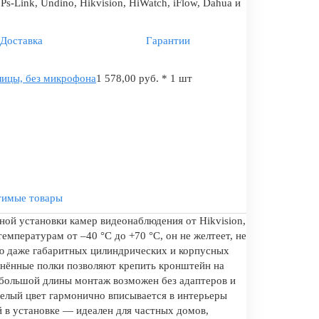
s-Link, Undino, Hikvision, HiWatch, iFlow, Dahua и
Доставка
Гарантии
ицы, без микрофона
1 578,00 руб. * 1 шт
тимые товары
ой установки камер видеонаблюдения от Hikvision,
емпературам от –40 °C до +70 °C, он не желтеет, не
ю даже габаритных цилиндрических и корпусных
линённые полки позволяют крепить кронштейн на
 большой длины монтаж возможен без адаптеров и
елый цвет гармонично вписывается в интерьеры
 в установке — идеален для частных домов,