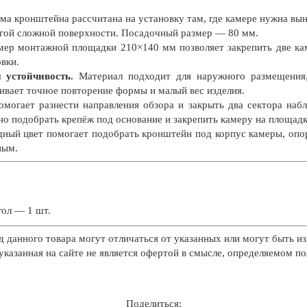
а кронштейна рассчитана на установку там, где камере нужна вын
угой сложной поверхности. Посадочный размер — 80 мм.
ер монтажной площадки 210×140 мм позволяет закрепить две кам
вки.
 устойчивость.
Материал подходит для наружного размещения,
чивает точное повторение формы и малый вес изделия.
огает разнести направления обзора и закрыть два сектора наблю
но подобрать крепёж под основание и закрепить камеру на площадк
ный цвет помогает подобрать кронштейн под корпус камеры, опор
ным.
гол — 1 шт.
д данного товара могут отличаться от указанных или могут быть из
казанная на сайте не является офертой в смысле, определяемом п
Поделиться: