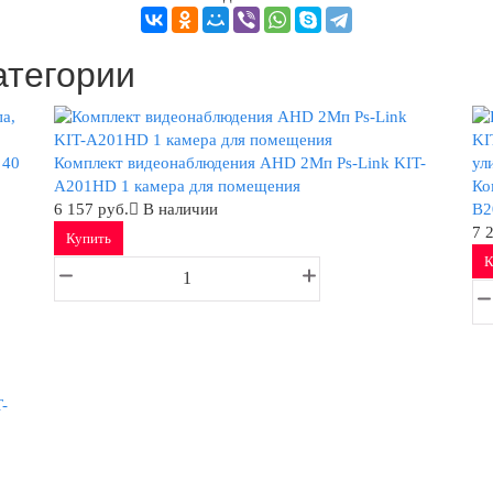
атегории
 40
Комплект видеонаблюдения AHD 2Мп Ps-Link KIT-
A201HD 1 камера для помещения
Ко
6 157 руб.
В наличии
B2
7 
Купить
К
-