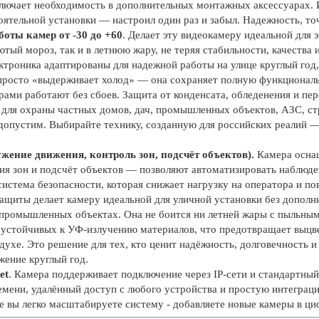
лючает необходимость в дополнительных монтажных аксессуарах. 
тоятельной установки — настроил один раз и забыл. Надежность, т
оты камер от -30 до +60
. Делает эту видеокамеру идеальной для 
ютый мороз, так и в летнюю жару, не теряя стабильности, качества
ктроника адаптированы для надежной работы на улице круглый год
просто «выдерживает холод» — она сохраняет полную функциональн
рами работают без сбоев. Защита от конденсата, обледенения и п
для охраны частных домов, дач, промышленных объектов, АЗС, стр
допустим. Выбирайте технику, созданную для российских реалий —
ение движения, контроль зон, подсчёт объектов).
Камера оснащ
ия зон и подсчёт объектов — позволяют автоматизировать наблюде
 система безопасности, которая снижает нагрузку на оператора и 
защиты делает камеру идеальной для уличной установки без дополн
 промышленных объектах. Она не боится ни летней жары с пыльным
 устойчивых к УФ-излучению материалов, что предотвращает выцве
духе. Это решение для тех, кто ценит надёжность, долговечность 
жение круглый год.
et
. Камера поддерживает подключение через IP-сети и стандартный
ремени, удалённый доступ с любого устройства и простую интегра
е вы легко масштабируете систему - добавляете новые камеры в ц