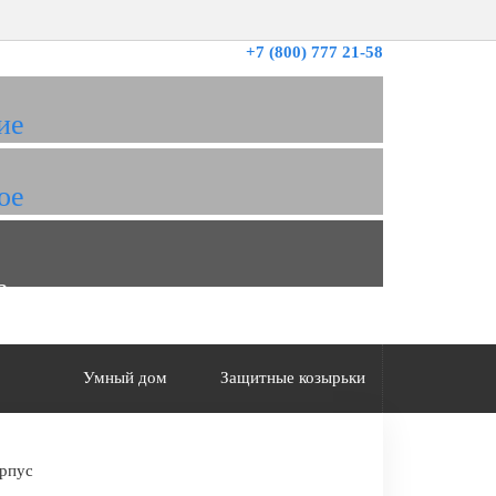
+7 (800) 777 21-58
ие
ое
а
Умный дом
Защитные козырьки
орпус