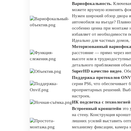
Вариофокальность.
Ключевая
можете вручную изменять фоку
Нужен широкий обзор двора ил
автомобиля на въезде? Плавно
особенно ценна при монтаже н
избавляет от необходимости п
Идеально для частных домов, 
Моторизованный вариофока
расстояние — прямо через ин
высоте или в труднодоступны
детального приближения объек
SuperHD качество видео
. Об
Поддержка протоколов ONVI
серии PS6, что обеспечивае
проприетарных решений. Выби
настроек.
ИК подсветка с технологией
Встроенный кронштейн
это 
на стену. Конструкция кроншт
лишних усилий выставить опт
механизму фиксации, камера н