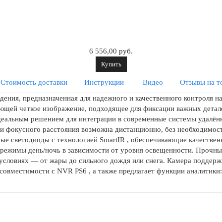
6 556,00 руб.
Купить
Стоимость доставки
Инструкции
Видео
Отзывы на т
дения, предназначенная для надежного и качественного контроля н
ющей четкое изображение, подходящее для фиксации важных детале
ё идеальным решением для интеграции в современные системы удал
 и фокусного расстояния возможна дистанционно, без необходимос
е светодиоды с технологией SmartIR , обеспечивающие качественн
режимы день/ночь в зависимости от уровня освещенности. Прочны
условиях — от жары до сильного дождя или снега. Камера поддер
совместимости с NVR PS6 , а также предлагает функции аналитики: