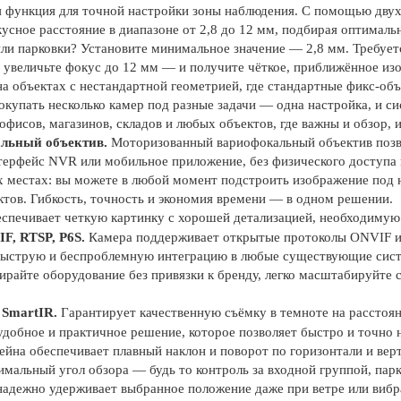
 функция для точной настройки зоны наблюдения. С помощью двух
сное расстояние в диапазоне от 2,8 до 12 мм, подбирая оптимальн
и парковки? Установите минимальное значение — 2,8 мм. Требуетс
 увеличьте фокус до 12 мм — и получите чёткое, приближённое изо
а объектах с нестандартной геометрией, где стандартные фикс-об
окупать несколько камер под разные задачи — одна настройка, и си
офисов, магазинов, складов и любых объектов, где важны и обзор, 
льный объектив.
Моторизованный вариофокальный объектив позво
терфейс NVR или мобильное приложение, без физического доступа 
х местах: вы можете в любой момент подстроить изображение под
тов. Гибкость, точность и экономия времени — в одном решении.
еспечивает четкую картинку с хорошей детализацией, необходимую
F, RTSP, P6S.
Камера поддерживает открытые протоколы ONVIF и 
т быструю и беспроблемную интеграцию в любые существующие си
райте оборудование без привязки к бренду, легко масштабируйте 
 SmartIR.
Гарантирует качественную съёмку в темноте на расстояни
удобное и практичное решение, которое позволяет быстро и точно
ейна обеспечивает плавный наклон и поворот по горизонтали и вер
имальный угол обзора — будь то контроль за входной группой, па
адежно удерживает выбранное положение даже при ветре или вибра