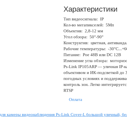
Характеристики
Тип видеосигнала:
IP
Кол-во мегапикселей:
5Мп
Объектив:
2,8-12 мм
Угол обзора:
50°-90°
Конструктив:
цветная, антиванда
Рабочие температуры:
-30°C...+
Питание:
Poe 48В или DC 12В
Изменение угла обзора:
моторизо
Ps-Link IP105ARP — уличная IP-
объективом и ИК-подсветкой до 
погодных условиях и поддерживае
контроль зон. Легко интегрирует
RTSP
Оплата
для камеры видеонаблюдения Ps-Link Cover-L большой уличный, б