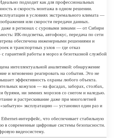
Идеально подходит как для профессиональных
очность и скорость монтажа в одном решении.
эксплуатации в условиях экстремального климата —
 изображения или скорости передачи данных.
, даже в регионах с суровыми зимами — от Сибири
ость: ИК-подсветка, автофокус, передача по сети
ерегрева обеспечена инженерными решениями и
оек и транспортных узлов — где отказ
 с гарантией работы в мороз и безотказной службой
ена интеллектуальной аналитикой: обнаружение
ние и мгновенно реагировать на события. Это не
повышает эффективность охраны любого объекта.
ительных кожухов — на фасадах, заборах, столбах,
и бурями, ни зимних морозов со снегом и наледью.
тание и растрескивание даже при многолетней
и «забытую» эксплуатацию — установил один раз и
 Ethernet-интерфейс, что обеспечивает стабильную
цию в современные цифровые системы безопасности.
ифровую видеосистему.