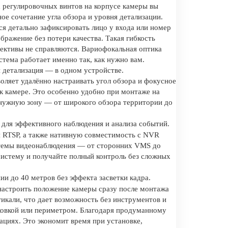
 регулировочных винтов на корпусе камеры вы
ое сочетание угла обзора и уровня детализации.
я детально зафиксировать лицо у входа или номер
бражение без потери качества. Такая гибкость
ъективы не справляются. Вариофокальная оптика
стема работает именно так, как нужно вам.
и детализация — в одном устройстве.
ляет удалённо настраивать угол обзора и фокусное
к камере. Это особенно удобно при монтаже на
 нужную зону — от широкого обзора территории до
 для эффективного наблюдения и анализа событий.
RTSP, а также нативную совместимость с NVR
стемы видеонаблюдения — от сторонних VMS до
систему и получайте полный контроль без сложных
и до 40 метров без эффекта засветки кадра.
 настроить положение камеры сразу после монтажа
тикали, что дает возможность без инструментов и
рковкой или периметром. Благодаря продуманному
циях. Это экономит время при установке,