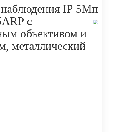
онаблюдения IP 5Мп
5ARP с
ным объективом и
м, металлический