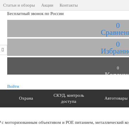
Статьи и обзоры
Акции
Контакты
Бесплатный звонок по России
0
Сравнен
0
Избранн
0
Корзин
Войти
СКУД, контроль
Охрана
Автотовары
доступа
P с моторизованным объективом и POE питанием, металлический к