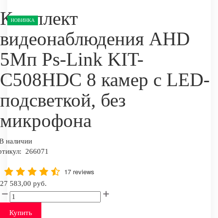
Комплект
НОВИНКА
видеонаблюдения AHD
5Мп Ps-Link KIT-
C508HDC 8 камер с LED-
подсветкой, без
микрофона
В наличии
ртикул:
266071
17 reviews
27 583,00 руб.
Купить