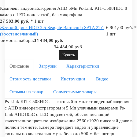
Комплект видеонаблюдения AHD 5Мп Ps-Link KIT-C508HDC 8
камер с LED-подсветкой, без микрофона
27 583,00 руб.
* 1 шт
Жесткий диск HDD 3.5 Seagate Barracuda SATA 2Tб
6 901,00 руб. *
(восстановленный)
1 шт
оимость набора:
34 484,00 руб.
34 484,00 руб.
Купить
Описание
Загрузки
Характеристики
Стоимость доставки
Инструкции
Видео
Отзывы на товар
Совместимые товары
Ps-Link KIT-C508HDC — готовый комплект видеонаблюдения
с AHD видеорегистратором и 5 Мп уличными камерами Ps-
Link AHD105C с LED подсветкой, обеспечивающий
качественное цветное изображение 2560x1920 пикселей даже в
полной темноте. Камера передаёт видео и управляющие
сигналы по коаксиальному кабелю до 500 м без потерь