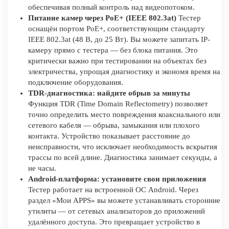
обеспечивая полный контроль над видеопотоком.
Питание камер через PoE+ (IEEE 802.3at)
Тестер
оснащён портом PoE+, соответствующим стандарту
IEEE 802.3at (48 В, до 25 Вт). Вы можете запитать IP-
камеру прямо с тестера — без блока питания. Это
критически важно при тестировании на объектах без
электричества, упрощая диагностику и экономя время на
подключение оборудования.
TDR-диагностика: найдите обрыв за минуты
Функция TDR (Time Domain Reflectometry) позволяет
точно определить место повреждения коаксиального или
сетевого кабеля — обрыва, замыкания или плохого
контакта. Устройство показывает расстояние до
неисправности, что исключает необходимость вскрытия
трассы по всей длине. Диагностика занимает секунды, а
не часы.
Android-платформа: установите свои приложения
Тестер работает на встроенной ОС Android. Через
раздел «Мои APPS» вы можете устанавливать сторонние
утилиты — от сетевых анализаторов до приложений
удалённого доступа. Это превращает устройство в