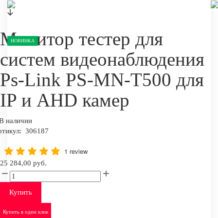
Монитор тестер для
НОВИНКА
систем видеонаблюдения
Ps-Link PS-MN-T500 для
IP и AHD камер
В наличии
ртикул:
306187
1 review
25 284,00 руб.
Купить
Купить в один клик