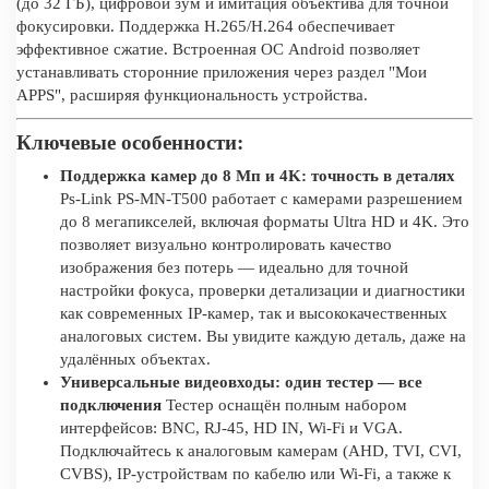
(до 32 ГБ), цифровой зум и имитация объектива для точной
фокусировки. Поддержка H.265/H.264 обеспечивает
эффективное сжатие. Встроенная ОС Android позволяет
устанавливать сторонние приложения через раздел "Мои
APPS", расширяя функциональность устройства.
Ключевые особенности:
Поддержка камер до 8 Мп и 4K: точность в деталях
Ps-Link PS-MN-T500 работает с камерами разрешением
до 8 мегапикселей, включая форматы Ultra HD и 4K. Это
позволяет визуально контролировать качество
изображения без потерь — идеально для точной
настройки фокуса, проверки детализации и диагностики
как современных IP-камер, так и высококачественных
аналоговых систем. Вы увидите каждую деталь, даже на
удалённых объектах.
Универсальные видеовходы: один тестер — все
подключения
Тестер оснащён полным набором
интерфейсов: BNC, RJ-45, HD IN, Wi-Fi и VGA.
Подключайтесь к аналоговым камерам (AHD, TVI, CVI,
CVBS), IP-устройствам по кабелю или Wi-Fi, а также к