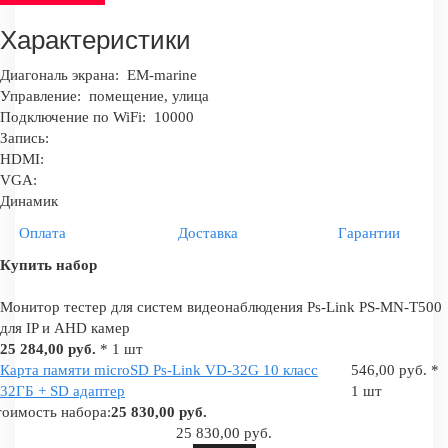
Характеристики
Диагональ экрана:
EM-marine
Управление:
помещение, улица
Подключение по WiFi:
10000
Запись:
HDMI:
VGA:
Динамик
Оплата
Доставка
Гарантии
Купить набор
Монитор тестер для систем видеонаблюдения Ps-Link PS-MN-T500
для IP и AHD камер
25 284,00 руб.
* 1 шт
Карта памяти microSD Ps-Link VD-32G 10 класс
546,00 руб. *
32ГБ + SD адаптер
1 шт
оимость набора:
25 830,00 руб.
25 830,00 руб.