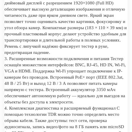
дюймовый дисплей с разрешением 1920×1080 (Full HD)
обеспечивает высокую детализацию изображения и отличную
читаемость даже при ярком дневном свете. Яркий экран
позволяет точно оценивать качество картинки, фокусировку и
угол обзора камер. Компактные размеры (183 × 110 × 39 мм) и
прочный пластиковый корпус делают устройство удобным для
транспортировки и длительной работы в полевых условиях.
Ремень с липучкой надёжно фиксирует тестер в руке,
предотвращая падение.
3. Расширенные возможности подключения и питания Тестер
оснащён множеством интерфейсов: BNC, RJ-45, HD IN, Wi-Fi,
VGA и HDMI. Поддержка Wi-Fi упрощает подключение к IP-
камерам без проводов. Встроенный PoE+ порт (IEEE 802.3at,
48 В / 25 Вт) и выход 12 В / 3 А позволяют питать камеры
напрямую с тестера. Встроенный аккумулятор 3350 мАч
обеспечивает автономную работу — идеально для выездов на
объекты без доступа к электросети.
4. Комплексная диагностика и расширяемый функционал С
помощью технологии TDR можно точно определить место
обрыва кабеля. Также доступны: тест сети, проверка
аудиосигнала, запись видео/фото на 8 ГБ память или microSD