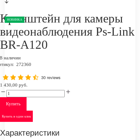
Кронштейн для камеры
НОВИНКА
видеонаблюдения Ps-Link
BR-A120
В наличии
ртикул:
272360
30 reviews
1 430,00 руб.
Купить
Купить в один клик
Характеристики