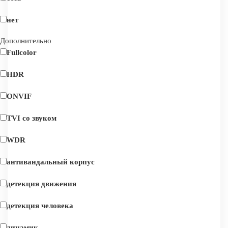
нет
Дополнительно
Fullcolor
HDR
ONVIF
TVI со звуком
WDR
антивандальный корпус
детекция движения
детекция человека
динамик