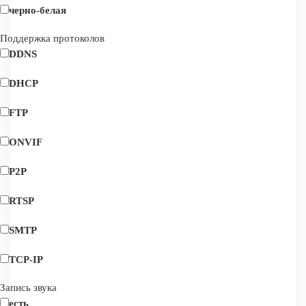
черно-белая
Поддержка протоколов
DDNS
DHCP
FTP
ONVIF
P2P
RTSP
SMTP
TCP-IP
Запись звука
есть