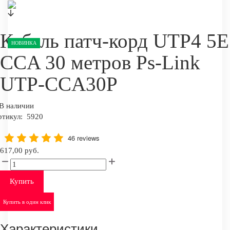
Кабель патч-корд UTP4 5E
НОВИНКА
CCA 30 метров Ps-Link
UTP-CCA30P
В наличии
ртикул:
5920
46 reviews
617,00 руб.
Купить
Купить в один клик
Характеристики