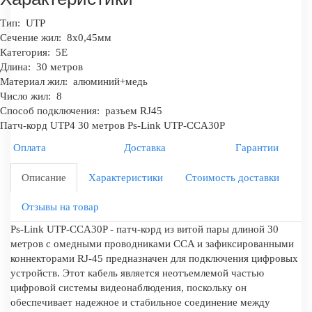
Тип:
UTP
Сечение жил:
8x0,45мм
Категория:
5E
Длина:
30 метров
Материал жил:
алюминий+медь
Число жил:
8
Способ подключения:
разъем RJ45
Патч-корд UTP4 30 метров Ps-Link UTP-CCA30P
Оплата
Доставка
Гарантии
Описание
Характеристики
Стоимость доставки
Отзывы на товар
Ps-Link UTP-CCA30P - патч-корд из витой пары длиной 30
метров с омедными проводниками CCA и зафиксированными
коннекторами RJ-45 предназначен для подключения цифровых
устройств. Этот кабель является неотъемлемой частью
цифровой системы видеонаблюдения, поскольку он
обеспечивает надежное и стабильное соединение между