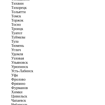
Тихвин
Тихорецк
Тольятти
Томск
Торжок
Тосно
Троицк
Туапсе
Туймазы
Тула
Тюмень
Углич
Удомля
Узловая
Ульяновск
Урюпинск
Усть-Лабинск
Уфа
Фролово
Фрязино
Фурманов
Химки
Цивильск
Чапаевск
Чебаркуль