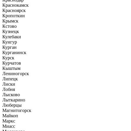
Краснокамск
Красноярск
Кропоткин
Крымск
Кстово
Кузнецк
Кулебаки
Кунгур
Курган
Курганинск
Курск
Курчатов
Кыштым
Лениногорск
Липецк
Лиски
Лобня
Лысково
Лыткарино
Люберцы
Магнитогорск
Майкоп
Маркс
Миасс