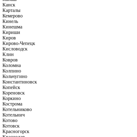
Канск
Карталы
Кемерово
Кинель
Кинешма
Кириши
Киров
Кирово-Чепецк
Кисловодск
Клин
Ковров
Коломна
Колпино
Кольчугино
Константиновск
Копейск
Кореновск
Коркино
Кострома
Котельниково
Котельнич
Котово
Котовск
Красногорск
Краснодар