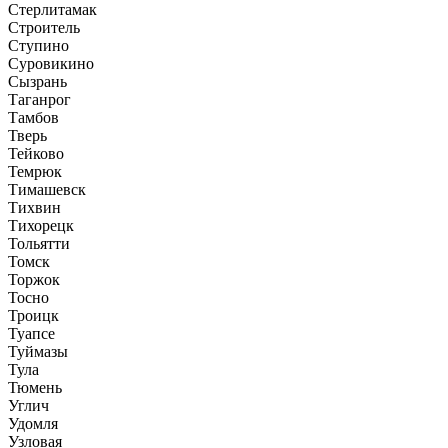
Стерлитамак
Строитель
Ступино
Суровикино
Сызрань
Таганрог
Тамбов
Тверь
Тейково
Темрюк
Тимашевск
Тихвин
Тихорецк
Тольятти
Томск
Торжок
Тосно
Троицк
Туапсе
Туймазы
Тула
Тюмень
Углич
Удомля
Узловая