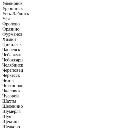
Ульяновск
Урюпинск
Усть-Лабинск
Уфа
Фролово
Фрязино
Фурманов
Химки
Цивильск
Чапаевск
Чебаркуль
Чебоксары
Челябинск
Череповец
Черкесск
Чехов
Чистополь
Чкаловск
Чусовой
Шахты
Шебекино
Шумерля
Шуя
Щекино
Щелково