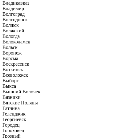
Владикавказ
Владимир
Волгоград
Волгодонск
Волжск
Волжский
Вологда
Волоколамск
Вольск
Воронеж
Ворсма
Воскресенск
Воткинск
Всеволожск
Выборг
Выкса
Вышний Волочек
Вязники
Вятские Поляны
Гатчина
Геленджик
Георгиевск
Городец
Гороховец
Грозный