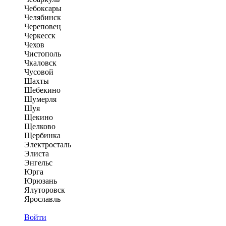
Чебоксары
Челябинск
Череповец
Черкесск
Чехов
Чистополь
Чкаловск
Чусовой
Шахты
Шебекино
Шумерля
Шуя
Щекино
Щелково
Щербинка
Электросталь
Элиста
Энгельс
Юрга
Юрюзань
Ялуторовск
Ярославль
Войти