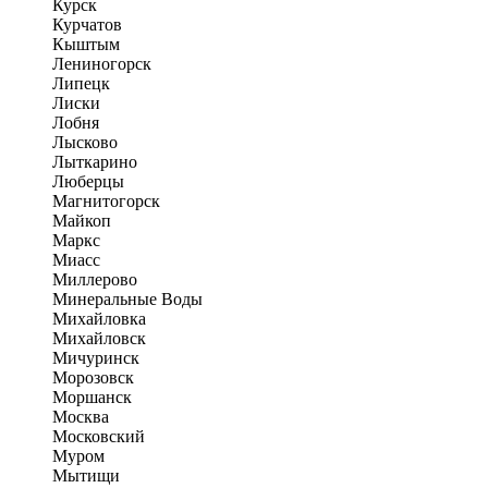
Курск
Курчатов
Кыштым
Лениногорск
Липецк
Лиски
Лобня
Лысково
Лыткарино
Люберцы
Магнитогорск
Майкоп
Маркс
Миасс
Миллерово
Минеральные Воды
Михайловка
Михайловск
Мичуринск
Морозовск
Моршанск
Москва
Московский
Муром
Мытищи