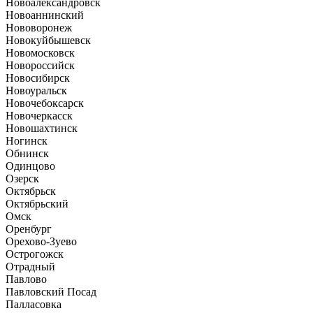
Новоалександровск
Новоаннинский
Нововоронеж
Новокуйбышевск
Новомосковск
Новороссийск
Новосибирск
Новоуральск
Новочебоксарск
Новочеркасск
Новошахтинск
Ногинск
Обнинск
Одинцово
Озерск
Октябрьск
Октябрьский
Омск
Оренбург
Орехово-Зуево
Острогожск
Отрадный
Павлово
Павловский Посад
Палласовка