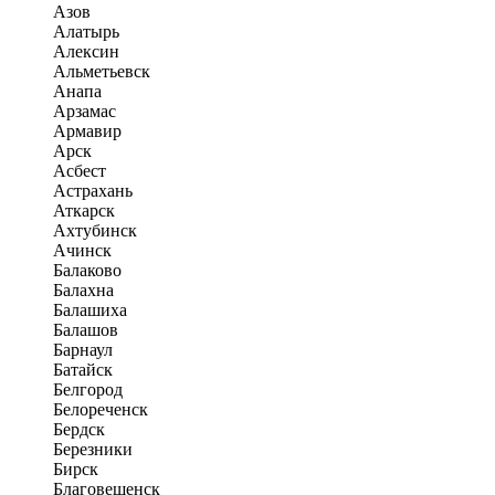
Азов
Алатырь
Алексин
Альметьевск
Анапа
Арзамас
Армавир
Арск
Асбест
Астрахань
Аткарск
Ахтубинск
Ачинск
Балаково
Балахна
Балашиха
Балашов
Барнаул
Батайск
Белгород
Белореченск
Бердск
Березники
Бирск
Благовещенск