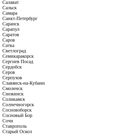
Салават
Сальск
Самара
Санкт-Петербург
Саранск
Сарапул
Саратов
Саров
Сатка
Светлоград
Семикаракорск
Сергиев Посад
Сердобск
Серов
Серпухов
Славянск-на-Кубани
Смоленск
Снежинск
Соликамск
Солнечногорск
Сосновоборск
Сосновый Бор
Сочи
Ставрополь
Старый Оскол