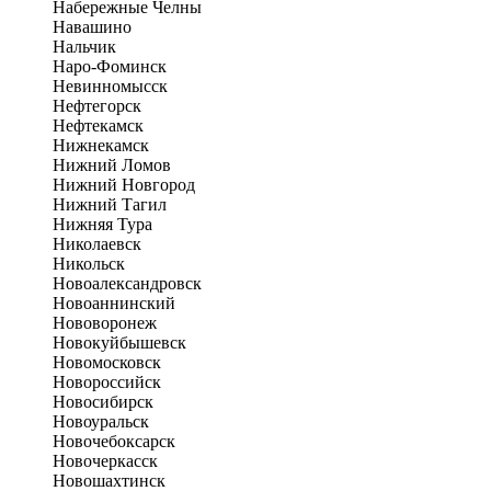
Набережные Челны
Навашино
Нальчик
Наро-Фоминск
Невинномысск
Нефтегорск
Нефтекамск
Нижнекамск
Нижний Ломов
Нижний Новгород
Нижний Тагил
Нижняя Тура
Николаевск
Никольск
Новоалександровск
Новоаннинский
Нововоронеж
Новокуйбышевск
Новомосковск
Новороссийск
Новосибирск
Новоуральск
Новочебоксарск
Новочеркасск
Новошахтинск