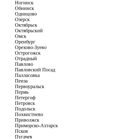
Ногинск
Обнинск
Одинцово
Озерск
Октябрьск
Октябрьский
Омск
Оренбург
Орехово-Зуево
Острогожск
Отрадный
Павлово
Павловский Посад
Палласовка
Пенза
Первоуральск
Пермь
Петергоф
Петровск
Подольск
Похвистнево
Приволжск
Приморско-Ахтарск
Псков
Пугачев