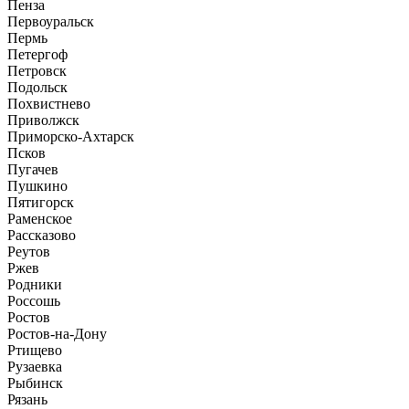
Пенза
Первоуральск
Пермь
Петергоф
Петровск
Подольск
Похвистнево
Приволжск
Приморско-Ахтарск
Псков
Пугачев
Пушкино
Пятигорск
Раменское
Рассказово
Реутов
Ржев
Родники
Россошь
Ростов
Ростов-на-Дону
Ртищево
Рузаевка
Рыбинск
Рязань