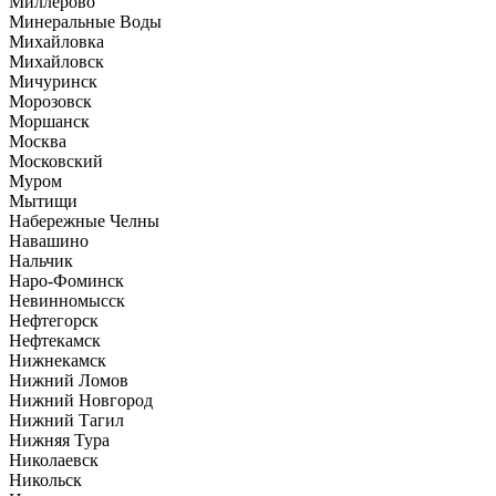
Миллерово
Минеральные Воды
Михайловка
Михайловск
Мичуринск
Морозовск
Моршанск
Москва
Московский
Муром
Мытищи
Набережные Челны
Навашино
Нальчик
Наро-Фоминск
Невинномысск
Нефтегорск
Нефтекамск
Нижнекамск
Нижний Ломов
Нижний Новгород
Нижний Тагил
Нижняя Тура
Николаевск
Никольск