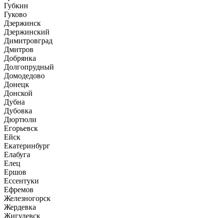
Губкин
Гуково
Дзержинск
Дзержинский
Димитровград
Дмитров
Добрянка
Долгопрудный
Домодедово
Донецк
Донской
Дубна
Дубовка
Дюртюли
Егорьевск
Ейск
Екатеринбург
Елабуга
Елец
Ершов
Ессентуки
Ефремов
Железногорск
Жердевка
Жигулевск