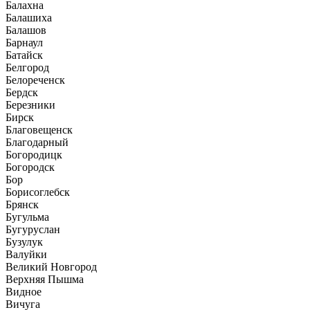
Балахна
Балашиха
Балашов
Барнаул
Батайск
Белгород
Белореченск
Бердск
Березники
Бирск
Благовещенск
Благодарный
Богородицк
Богородск
Бор
Борисоглебск
Брянск
Бугульма
Бугуруслан
Бузулук
Валуйки
Великий Новгород
Верхняя Пышма
Видное
Вичуга