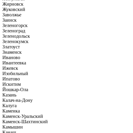
Жирновск
Жуковский
Заволжье
Заинск
Зеленогорск
Зеленоград
Зеленодольск
Зеленокумск
Златоуст
Знаменск
Иваново
Ивантеевка
Ижевск
Изобильный
Ипатово
Искитим
Йошкар-Ола
Казань
Калач-на-Дону
Калуга
Каменка
Каменск-Уральский
Каменск-Шахтинский
Камышин
Канаш