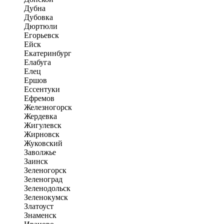
Дубна
Дубовка
Дюртюли
Егорьевск
Ейск
Екатеринбург
Елабуга
Елец
Ершов
Ессентуки
Ефремов
Железногорск
Жердевка
Жигулевск
Жирновск
Жуковский
Заволжье
Заинск
Зеленогорск
Зеленоград
Зеленодольск
Зеленокумск
Златоуст
Знаменск