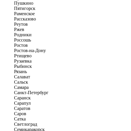
Пушкино
Пятигорск
Раменское
Рассказово
Реутов
Ржев
Родники
Россошь
Ростов
Ростов-на-Дону
Ртищево
Рузаевка
Рыбинск
Рязань
Салават
Сальск
Самара
Санкт-Петербург
Саранск
Сарапул
Саратов
Саров
Сатка
Светлоград
Семикаракорск