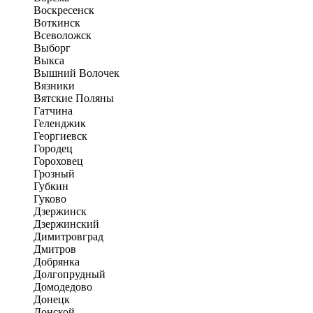
Воскресенск
Воткинск
Всеволожск
Выборг
Выкса
Вышний Волочек
Вязники
Вятские Поляны
Гатчина
Геленджик
Георгиевск
Городец
Гороховец
Грозный
Губкин
Гуково
Дзержинск
Дзержинский
Димитровград
Дмитров
Добрянка
Долгопрудный
Домодедово
Донецк
Донской