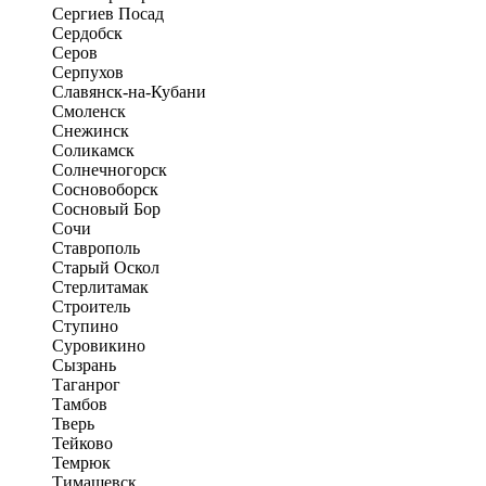
Сергиев Посад
Сердобск
Серов
Серпухов
Славянск-на-Кубани
Смоленск
Снежинск
Соликамск
Солнечногорск
Сосновоборск
Сосновый Бор
Сочи
Ставрополь
Старый Оскол
Стерлитамак
Строитель
Ступино
Суровикино
Сызрань
Таганрог
Тамбов
Тверь
Тейково
Темрюк
Тимашевск