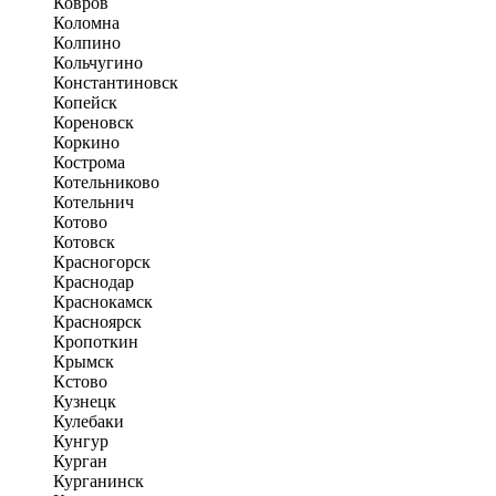
Ковров
Коломна
Колпино
Кольчугино
Константиновск
Копейск
Кореновск
Коркино
Кострома
Котельниково
Котельнич
Котово
Котовск
Красногорск
Краснодар
Краснокамск
Красноярск
Кропоткин
Крымск
Кстово
Кузнецк
Кулебаки
Кунгур
Курган
Курганинск