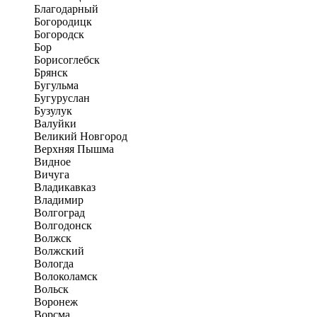
Благодарный
Богородицк
Богородск
Бор
Борисоглебск
Брянск
Бугульма
Бугуруслан
Бузулук
Валуйки
Великий Новгород
Верхняя Пышма
Видное
Вичуга
Владикавказ
Владимир
Волгоград
Волгодонск
Волжск
Волжский
Вологда
Волоколамск
Вольск
Воронеж
Ворсма