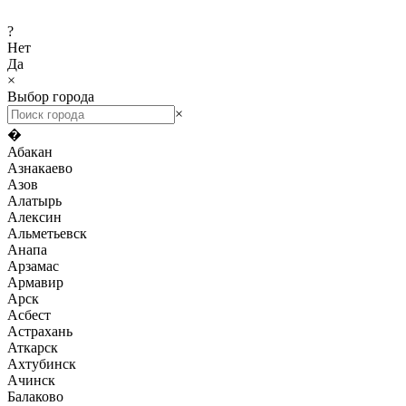
?
Нет
Да
×
Выбор города
×
�
Абакан
Азнакаево
Азов
Алатырь
Алексин
Альметьевск
Анапа
Арзамас
Армавир
Арск
Асбест
Астрахань
Аткарск
Ахтубинск
Ачинск
Балаково