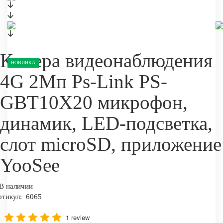
Камера видеонаблюдения
НОВИНКА
4G 2Мп Ps-Link PS-
GBT10X20 микрофон,
динамик, LED-подсветка,
слот microSD, приложение
YooSee
В наличии
ртикул:
6065
1 review