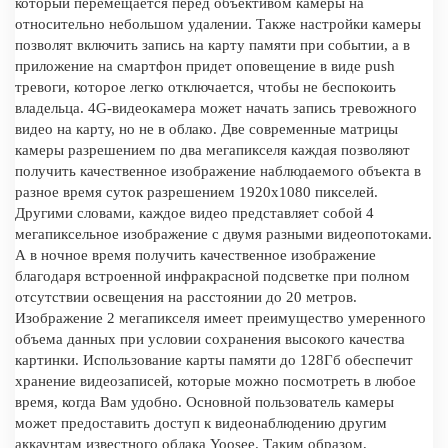
который перемещается перед объективом камеры на
относительно небольшом удалении. Также настройки камеры
позволят включить запись на карту памяти при событии, а в
приложение на смартфон придет оповещение в виде push
тревоги, которое легко отключается, чтобы не беспокоить
владельца. 4G-видеокамера может начать запись тревожного
видео на карту, но не в облако. Две современные матрицы
камеры разрешением по два мегапикселя каждая позволяют
получить качественное изображение наблюдаемого объекта в
разное время суток разрешением 1920x1080 пикселей.
Другими словами, каждое видео представляет собой 4
мегапиксельное изображение с двумя разными видеопотоками.
А в ночное время получить качественное изображение
благодаря встроенной инфракрасной подсветке при полном
отсутствии освещения на расстоянии до 20 метров.
Изображение 2 мегапикселя имеет преимущество умеренного
объема данных при условии сохранения высокого качества
картинки. Использование карты памяти до 128Гб обеспечит
хранение видеозаписей, которые можно посмотреть в любое
время, когда Вам удобно. Основной пользователь камеры
может предоставить доступ к видеонаблюдению другим
аккаунтам известного облака Yoosee. Таким образом,