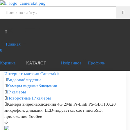
Главная
0
Корзина
КАТАЛОГ
Избранное
Профиль
Интернет-магазин Camerakit
Видеонаблюдение
Камеры видеонаблюдения
IP камеры
Поворотные IP камеры
Камера видеонаблюдения 4G 2Мп Ps-Link PS-GBT10X20
микрофон, динамик, LED-подсветка, слот microSD,
приложение YooSee