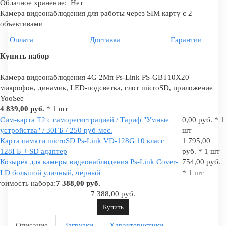
Облачное хранение:
Нет
Камера видеонаблюдения для работы через SIM карту с 2
объективами
Оплата
Доставка
Гарантии
Купить набор
Камера видеонаблюдения 4G 2Мп Ps-Link PS-GBT10X20
микрофон, динамик, LED-подсветка, слот microSD, приложение
YooSee
4 839,00 руб.
* 1 шт
Сим-карта Т2 с саморегистрацией / Тариф "Умные
0,00 руб. * 1
устройства" / 30ГБ / 250 руб-мес.
шт
Карта памяти microSD Ps-Link VD-128G 10 класс
1 795,00
128ГБ + SD адаптер
руб. * 1 шт
Козырёк для камеры видеонаблюдения Ps-Link Cover-
754,00 руб.
LD большой уличный, чёрный
* 1 шт
оимость набора:
7 388,00 руб.
7 388,00 руб.
Купить
Описание
Загрузки
Характеристики