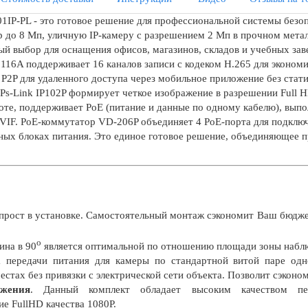
1IP-PL - это готовое решение для профессиональной системы безо
р до 8 Мп, уличную IP-камеру с разрешением 2 Мп в прочном мета
й выбор для оснащения офисов, магазинов, складов и учебных заве
116A поддерживает 16 каналов записи с кодеком H.265 для экономи
 P2P для удаленного доступа через мобильное приложение без стат
 Ps-Link IP102P формирует четкое изображение в разрешении Full 
оте, поддерживает PoE (питание и данные по одному кабелю), вып
IF. PoE-коммутатор VD-206P объединяет 4 PoE-порта для подключе
ных блоках питания. Это единое готовое решение, объединяющее п
рост в установке. Самостоятельный монтаж сэкономит Ваш бюдже
о
чина в 90
является оптимальной по отношению площади зоны наблю
 передачи питания для камеры по стандартной витой паре одн
стах без привязки с электрической сети объекта. Позволит сэконо
ажения
. Данный комплект обладает высоким качеством пе
е FullHD качества 1080P.