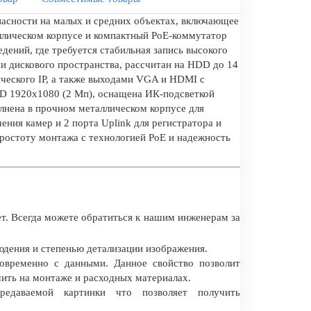
пасности на малых и средних объектах, включающее
ллическом корпусе и компактный PoE-коммутатор
дений, где требуется стабильная запись высокого
и дискового пространства, рассчитан на HDD до 14
ического IP, а также выходами VGA и HDMI с
HD 1920x1080 (2 Мп), оснащена ИК-подсветкой
олнена в прочном металлическом корпусе для
ния камер и 2 порта Uplink для регистратора и
ростоту монтажа с технологией PoE и надежность
т. Всегда можете обратиться к нашим инженерам за
дения и степенью детализации изображения.
овременно с данными. Данное свойство позволит
мить на монтаже и расходных материалах.
редаваемой картинки что позволяет получить