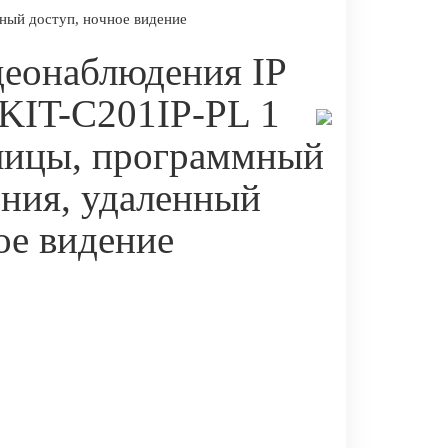
ный доступ, ночное видение
деонаблюдения IP
KIT-C201IP-PL 1
улицы, программный
ния, удаленный
ое видение