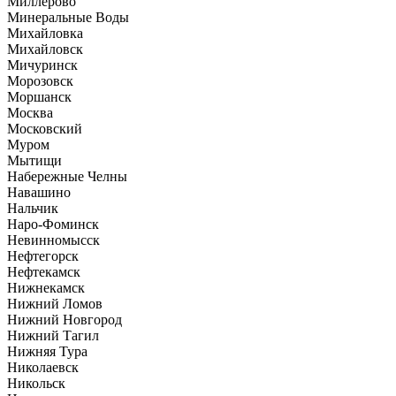
Миллерово
Минеральные Воды
Михайловка
Михайловск
Мичуринск
Морозовск
Моршанск
Москва
Московский
Муром
Мытищи
Набережные Челны
Навашино
Нальчик
Наро-Фоминск
Невинномысск
Нефтегорск
Нефтекамск
Нижнекамск
Нижний Ломов
Нижний Новгород
Нижний Тагил
Нижняя Тура
Николаевск
Никольск