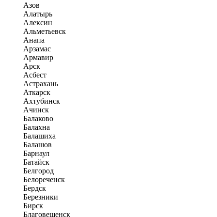
Азов
Алатырь
Алексин
Альметьевск
Анапа
Арзамас
Армавир
Арск
Асбест
Астрахань
Аткарск
Ахтубинск
Ачинск
Балаково
Балахна
Балашиха
Балашов
Барнаул
Батайск
Белгород
Белореченск
Бердск
Березники
Бирск
Благовещенск