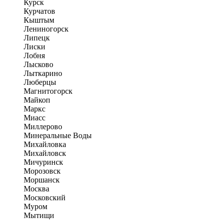
Курск
Курчатов
Кыштым
Лениногорск
Липецк
Лиски
Лобня
Лысково
Лыткарино
Люберцы
Магнитогорск
Майкоп
Маркс
Миасс
Миллерово
Минеральные Воды
Михайловка
Михайловск
Мичуринск
Морозовск
Моршанск
Москва
Московский
Муром
Мытищи