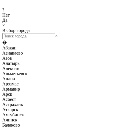
?
Нет
Да
×
Выбор города
×
�
Абакан
Азнакаево
Азов
Алатырь
Алексин
Альметьевск
Анапа
Арзамас
Армавир
Арск
Асбест
Астрахань
Аткарск
Ахтубинск
Ачинск
Балаково