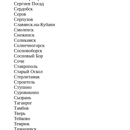
Сергиев Посад
Сердобск
Серов
Серпухов
Славянск-на-Кубани
Смоленск
Снежинск
Соликамск
Солнечногорск
Сосновоборск
Сосновый Бор
Сочи
Ставрополь
Старый Оскол
Стерлитамак
Строитель
Ступино
Суровикино
Сызрань
Таганрог
Тамбов
Тверь
Тейково
Темрюк
Тимашевск