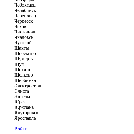
Чебоксары
Челябинск
Череповец
Черкесск
Чехов
Чистополь
Чкаловск
Чусовой
Шахты
Шебекино
Шумерля
Шуя
Щекино
Щелково
Щербинка
Электросталь
Элиста
Энгельс
Юрга
Юрюзань
Ялуторовск
Ярославль
Войти