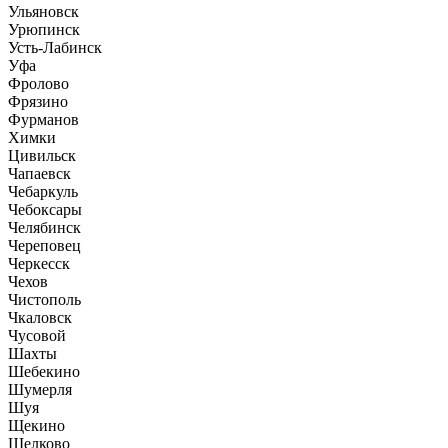
Ульяновск
Урюпинск
Усть-Лабинск
Уфа
Фролово
Фрязино
Фурманов
Химки
Цивильск
Чапаевск
Чебаркуль
Чебоксары
Челябинск
Череповец
Черкесск
Чехов
Чистополь
Чкаловск
Чусовой
Шахты
Шебекино
Шумерля
Шуя
Щекино
Щелково