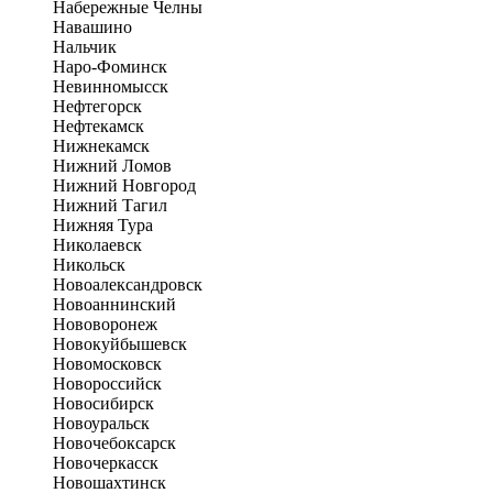
Набережные Челны
Навашино
Нальчик
Наро-Фоминск
Невинномысск
Нефтегорск
Нефтекамск
Нижнекамск
Нижний Ломов
Нижний Новгород
Нижний Тагил
Нижняя Тура
Николаевск
Никольск
Новоалександровск
Новоаннинский
Нововоронеж
Новокуйбышевск
Новомосковск
Новороссийск
Новосибирск
Новоуральск
Новочебоксарск
Новочеркасск
Новошахтинск