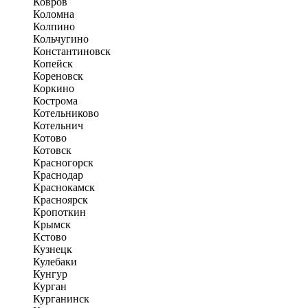
Ковров
Коломна
Колпино
Кольчугино
Константиновск
Копейск
Кореновск
Коркино
Кострома
Котельниково
Котельнич
Котово
Котовск
Красногорск
Краснодар
Краснокамск
Красноярск
Кропоткин
Крымск
Кстово
Кузнецк
Кулебаки
Кунгур
Курган
Курганинск