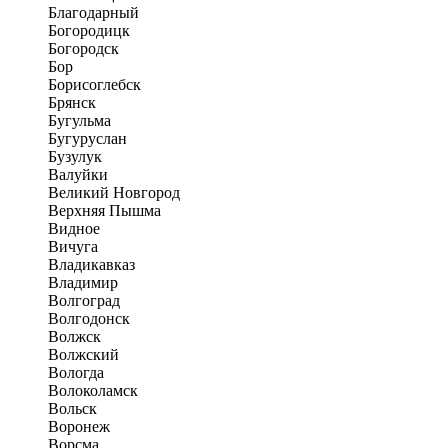
Благодарный
Богородицк
Богородск
Бор
Борисоглебск
Брянск
Бугульма
Бугуруслан
Бузулук
Валуйки
Великий Новгород
Верхняя Пышма
Видное
Вичуга
Владикавказ
Владимир
Волгоград
Волгодонск
Волжск
Волжский
Вологда
Волоколамск
Вольск
Воронеж
Ворсма