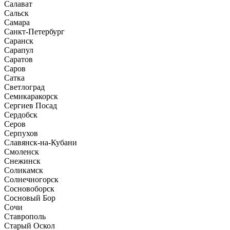
Салават
Сальск
Самара
Санкт-Петербург
Саранск
Сарапул
Саратов
Саров
Сатка
Светлоград
Семикаракорск
Сергиев Посад
Сердобск
Серов
Серпухов
Славянск-на-Кубани
Смоленск
Снежинск
Соликамск
Солнечногорск
Сосновоборск
Сосновый Бор
Сочи
Ставрополь
Старый Оскол