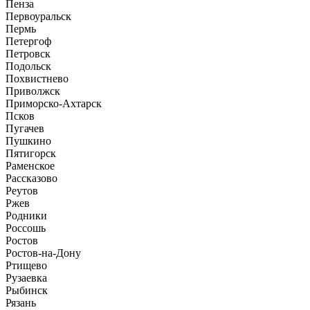
Пенза
Первоуральск
Пермь
Петергоф
Петровск
Подольск
Похвистнево
Приволжск
Приморско-Ахтарск
Псков
Пугачев
Пушкино
Пятигорск
Раменское
Рассказово
Реутов
Ржев
Родники
Россошь
Ростов
Ростов-на-Дону
Ртищево
Рузаевка
Рыбинск
Рязань