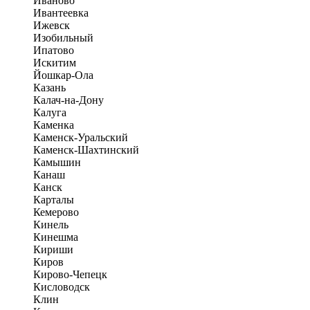
Иваново
Ивантеевка
Ижевск
Изобильный
Ипатово
Искитим
Йошкар-Ола
Казань
Калач-на-Дону
Калуга
Каменка
Каменск-Уральский
Каменск-Шахтинский
Камышин
Канаш
Канск
Карталы
Кемерово
Кинель
Кинешма
Кириши
Киров
Кирово-Чепецк
Кисловодск
Клин