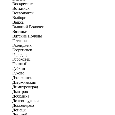
Воскресенск
Воткинск
Всеволожск
Выборг
Выкса
Вышний Волочек
Вязники
Вятские Поляны
Гатчина
Геленджик
Георгиевск
Городец
Гороховец
Грозный
Губкин
Гуково
Дзержинск
Дзержинский
Димитровград
Дмитров
Добрянка
Долгопрудный
Домодедово
Донецк
Донской