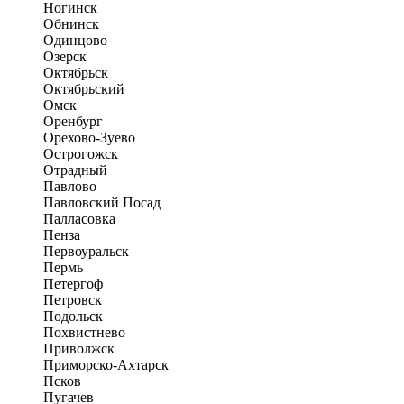
Ногинск
Обнинск
Одинцово
Озерск
Октябрьск
Октябрьский
Омск
Оренбург
Орехово-Зуево
Острогожск
Отрадный
Павлово
Павловский Посад
Палласовка
Пенза
Первоуральск
Пермь
Петергоф
Петровск
Подольск
Похвистнево
Приволжск
Приморско-Ахтарск
Псков
Пугачев