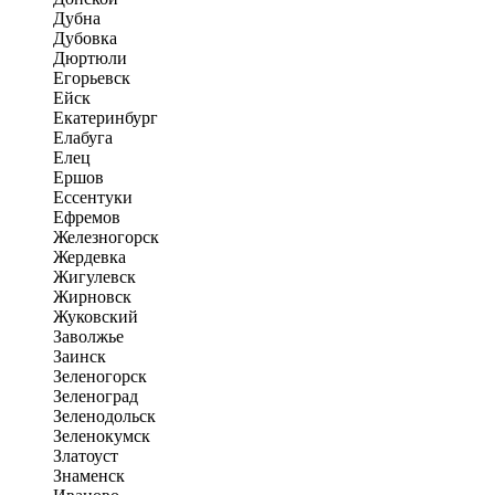
Дубна
Дубовка
Дюртюли
Егорьевск
Ейск
Екатеринбург
Елабуга
Елец
Ершов
Ессентуки
Ефремов
Железногорск
Жердевка
Жигулевск
Жирновск
Жуковский
Заволжье
Заинск
Зеленогорск
Зеленоград
Зеленодольск
Зеленокумск
Златоуст
Знаменск