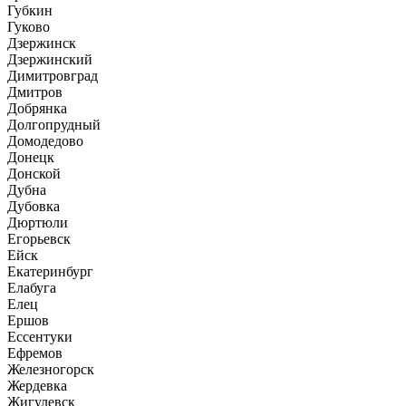
Губкин
Гуково
Дзержинск
Дзержинский
Димитровград
Дмитров
Добрянка
Долгопрудный
Домодедово
Донецк
Донской
Дубна
Дубовка
Дюртюли
Егорьевск
Ейск
Екатеринбург
Елабуга
Елец
Ершов
Ессентуки
Ефремов
Железногорск
Жердевка
Жигулевск