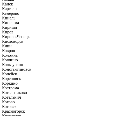
Канск
Карталы
Кемерово
Кинель
Кинешма
Кириши
Киров
Кирово-Чепецк
Кисловодск
Клин
Ковров
Коломна
Колпино
Кольчугино
Константиновск
Копейск
Кореновск
Коркино
Кострома
Котельниково
Котельнич
Котово
Котовск
Красногорск
Краснодар