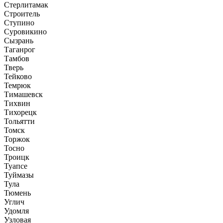
Стерлитамак
Строитель
Ступино
Суровикино
Сызрань
Таганрог
Тамбов
Тверь
Тейково
Темрюк
Тимашевск
Тихвин
Тихорецк
Тольятти
Томск
Торжок
Тосно
Троицк
Туапсе
Туймазы
Тула
Тюмень
Углич
Удомля
Узловая