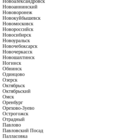
Новоалександровск
Новоаннинский
Нововоронеж
Новокуйбышевск
Новомосковск
Новороссийск
Новосибирск
Новоуральск
Новочебоксарск
Новочеркасск
Новошахтинск
Ногинск
Обнинск
Одинцово
Озерск
Октябрьск
Октябрьский
Омск
Оренбург
Орехово-Зуево
Острогожск
Отрадный
Павлово
Павловский Посад
Палласовка