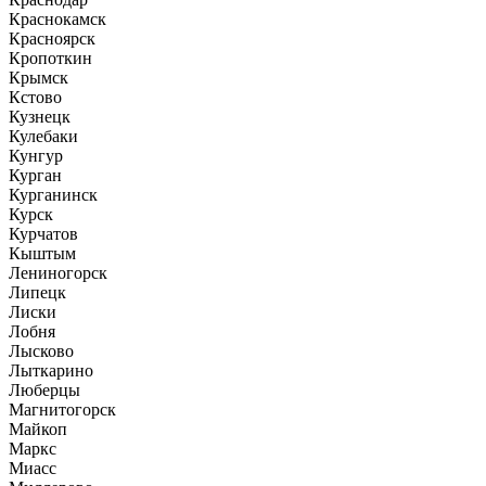
Краснокамск
Красноярск
Кропоткин
Крымск
Кстово
Кузнецк
Кулебаки
Кунгур
Курган
Курганинск
Курск
Курчатов
Кыштым
Лениногорск
Липецк
Лиски
Лобня
Лысково
Лыткарино
Люберцы
Магнитогорск
Майкоп
Маркс
Миасс