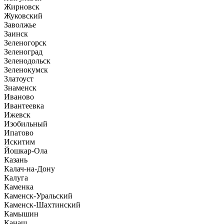
Жирновск
Жуковский
Заволжье
Заинск
Зеленогорск
Зеленоград
Зеленодольск
Зеленокумск
Златоуст
Знаменск
Иваново
Ивантеевка
Ижевск
Изобильный
Ипатово
Искитим
Йошкар-Ола
Казань
Калач-на-Дону
Калуга
Каменка
Каменск-Уральский
Каменск-Шахтинский
Камышин
Канаш