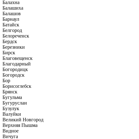
Балахна
Балашиха
Балашов
Барнаул
Батайск
Белгород
Белореченск
Бердск
Березники
Бирск
Благовещенск
Благодарный
Богородицк
Богородск
Бор
Борисоглебск
Брянск
Бугульма
Бугуруслан
Бузулук
Валуйки
Великий Новгород
Верхняя Пышма
Видное
Вичуга