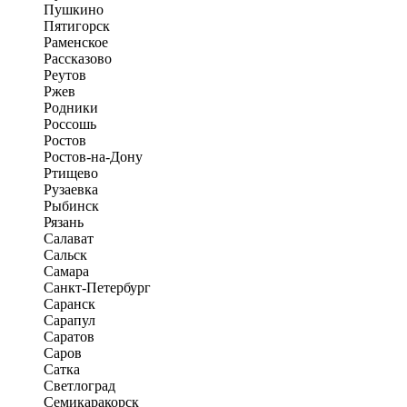
Пушкино
Пятигорск
Раменское
Рассказово
Реутов
Ржев
Родники
Россошь
Ростов
Ростов-на-Дону
Ртищево
Рузаевка
Рыбинск
Рязань
Салават
Сальск
Самара
Санкт-Петербург
Саранск
Сарапул
Саратов
Саров
Сатка
Светлоград
Семикаракорск