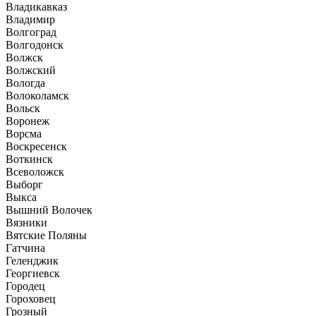
Владикавказ
Владимир
Волгоград
Волгодонск
Волжск
Волжский
Вологда
Волоколамск
Вольск
Воронеж
Ворсма
Воскресенск
Воткинск
Всеволожск
Выборг
Выкса
Вышний Волочек
Вязники
Вятские Поляны
Гатчина
Геленджик
Георгиевск
Городец
Гороховец
Грозный