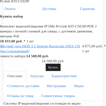
Ps-link KIT-С502IP
Оплата
Доставка
Гарантии
Купить набор
Комплект видеонаблюдения IP 5Мп Ps-Link KIT-C502IP-POE 2
камеры с ночной съемкой для улицы, с датчиком движения,
питание PoE
10 433,00 руб.
* 1 шт
Жесткий диск HDD 3.5 Seagate Barracuda SATA 1Tб
4 075,00 руб. *
(восстановленный)
1 шт
оимость набора:
14 508,00 руб.
14 508,00 руб.
Купить
Описание
Загрузки
Характеристики
Стоимость доставки
Инструкции
Видео
Отзывы на товар
Совместимые товары
Система IP видеонаблюдения состоящая из видео