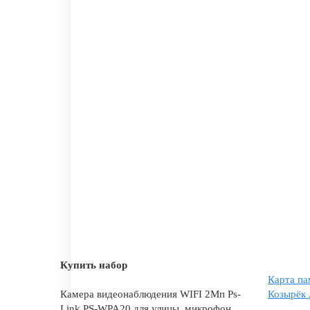
Купить набор
Карта па
Камера видеонаблюдения WIFI 2Мп Ps-
Козырёк 
Link PS-WPA20 для улицы, микрофон,