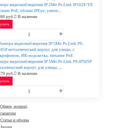
мера видеонаблюдения IP 2Мп Ps-Link IP102P-YE
тание PoE, облако IPEye, уличн...
180 руб.
В наличии
упить
мера видеонаблюдения IP 5Мп Ps-Link PS-IP505P
таллический корпус для улицы, ...
279 руб.
В наличии
упить
Обмен, возврат,
гарантии
Статьи и обзоры
Акции