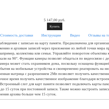
5 147,00 руб.
Купить
Стоимость доставки
Инструкции
Видео
Отзывы на т
аблюдения с записью на карту памяти. Предназначена для организ
жению и архивам записей через приложение из любой точки мира п
например, коллектива или семьи. Управляйте поворотом объектива
тикали на 90°. Функции камеры позволят общаться по видеосвязи с 
амера может стать охранником дома, поскольку оснащена функцией
бытия на мобильные устройства и своевременно реагировать на ни
роенная матрица с разрешением 2Мп позволяет получить качествен
ночное время получить качественное изображение благодаря встрое
 Встроенный слот для карт памяти позволяет подключать карты па
о до 15 суток при постоянной записи. Также можно настроить запис
нения архива больше чем 15 суток.