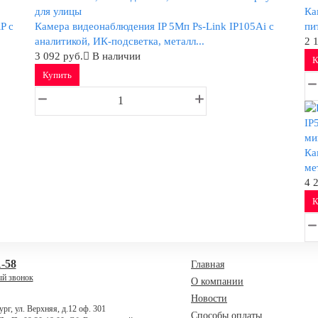
Ка
P с
Камера видеонаблюдения IP 5Мп Ps-Link IP105Ai с
пи
аналитикой, ИК-подсветка, металл...
2 
3 092 руб.
В наличии
К
Купить
Ка
ме
4 
К
1-58
Главная
ый звонок
О компании
Новости
рг, ул. Верхняя, д.12 оф. 301
Способы оплаты