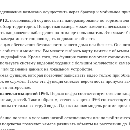
дключение возможно осуществить через браузер и мобильное прил
 PTZ
, позволяющей осуществлять панорамирование по горизонтали н
 обзор территории. Поворотная камера может заменить несколько с
ь направление наблюдения по команде пользователя. Это может б
, камера может сопровождать подвижные объекты.
а для обеспечения безопасности вашего дома или бизнеса. Она позв
 события и моменты. Вы можете выбрать карту памяти с объемом д
 видеофайлов. Кроме того, эта функция также помогает сэкономить
спользуете систему видеонаблюдения с большим количеством камер,
чем хранение данных на локальном устройстве.
имая функция, которая позволяет записывать видео только при обн
ок ее службы. Также эта функция снижает вероятность пропуска ва
о-то интересное.
пылевлагозащитой IP66
.
Первая цифра соответствует степени защ
 от жидкостей. Таким образом, степень защиты IP66 соответствует 
ым от сильных струй воды. Однако данная модель рекомендована 
бенно полезна в условиях низкой освещенности или полной темнот
подсветка позволяет камере различать объекты на расстоянии до 1
словиях.