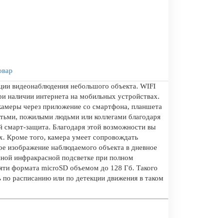
овар
ации видеонаблюдения небольшого объекта. WIFI
ри наличии интернета на мобильных устройствах.
 камеры через приложение со смартфона, планшета
детьми, пожилыми людьми или коллегами благодаря
 смарт-защита. Благодаря этой возможности вы
х. Кроме того, камера умеет сопровождать
ное изображение наблюдаемого объекта в дневное
нной инфракрасной подсветке при полном
мяти формата microSD объемом до 128 Гб. Такого
ь по расписанию или по детекции движения в таком