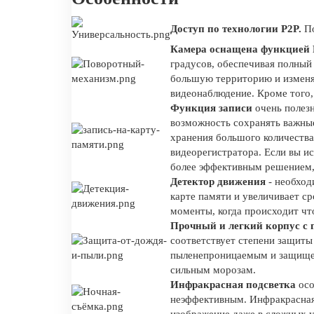
Доступ по технологии P2P.
По
Камера оснащена функцией
градусов, обеспечивая полный
большую территорию и изменят
видеонаблюдение. Кроме того
Функция записи
очень полезн
возможность сохранять важные
хранения большого количества
видеорегистратора. Если вы и
более эффективным решением, 
Детектор движения
- необход
карте памяти и увеличивает ср
моменты, когда происходит чт
Прочный и легкий корпус
с 
соответствует степени защиты
пыленепроницаемым и защищенн
сильным морозам.
Инфракрасная подсветка
осо
неэффективным. Инфракрасная 
изображение даже в сложных у