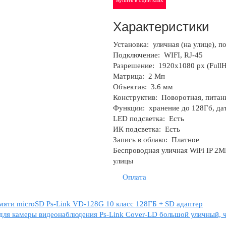
Купить в один клик
Характеристики
Установка:
уличная (на улице), 
Подключение:
WIFI, RJ-45
Разрешение:
1920x1080 px (Full
Матрица:
2 Мп
Объектив:
3.6 мм
Конструктив:
Поворотная, питан
Функции:
хранение до 128Гб, да
LED подсветка:
Есть
ИК подсветка:
Есть
Запись в облако:
Платное
Беспроводная уличная WiFi IP 2M
улицы
Оплата
мяти microSD Ps-Link VD-128G 10 класс 128ГБ + SD адаптер
для камеры видеонаблюдения Ps-Link Cover-LD большой уличный, 