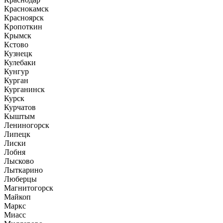
Краснокамск
Красноярск
Кропоткин
Крымск
Кстово
Кузнецк
Кулебаки
Кунгур
Курган
Курганинск
Курск
Курчатов
Кыштым
Лениногорск
Липецк
Лиски
Лобня
Лысково
Лыткарино
Люберцы
Магнитогорск
Майкоп
Маркс
Миасс