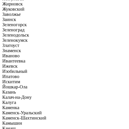
Жирновск
Жуковский
Заволжье
Заинск
Зеленогорск
Зеленоград
Зеленодольск
Зеленокумск
Златоуст
Знаменск
Иваново
Ивантеевка
Ижевск
Изобильный
Ипатово
Искитим
Йошкар-Ола
Казань
Калач-на-Дону
Калуга
Каменка
Каменск-Уральский
Каменск-Шахтинский
Камышин
Канаш