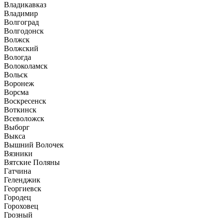
Владикавказ
Владимир
Волгоград
Волгодонск
Волжск
Волжский
Вологда
Волоколамск
Вольск
Воронеж
Ворсма
Воскресенск
Воткинск
Всеволожск
Выборг
Выкса
Вышний Волочек
Вязники
Вятские Поляны
Гатчина
Геленджик
Георгиевск
Городец
Гороховец
Грозный