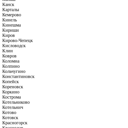
Канск
Карталы
Кемерово
Кинель
Кинешма
Кириши
Киров
Кирово-Чепецк
Кисловодск
Клин
Ковров
Коломна
Колпино
Кольчугино
Константиновск
Копейск
Кореновск
Коркино
Кострома
Котельниково
Котельнич
Котово
Котовск
Красногорск
Краснодар