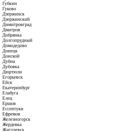
Губкин
Гуково
Дзержинск
Дзержинский
Димитровград
Дмитров
Добрянка
Долгопрудный
Домодедово
Донецк
Донской
Дубна
Дубовка
Дюртюли
Егорьевск
Ейск
Екатеринбург
Елабуга
Елец
Ершов
Ессентуки
Ефремов
Железногорск
Жердевка
Жигулевск