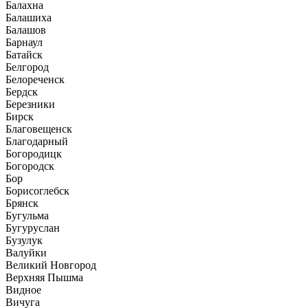
Балахна
Балашиха
Балашов
Барнаул
Батайск
Белгород
Белореченск
Бердск
Березники
Бирск
Благовещенск
Благодарный
Богородицк
Богородск
Бор
Борисоглебск
Брянск
Бугульма
Бугуруслан
Бузулук
Валуйки
Великий Новгород
Верхняя Пышма
Видное
Вичуга