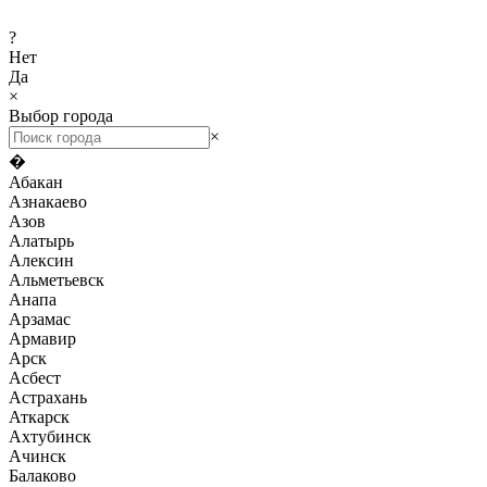
?
Нет
Да
×
Выбор города
×
�
Абакан
Азнакаево
Азов
Алатырь
Алексин
Альметьевск
Анапа
Арзамас
Армавир
Арск
Асбест
Астрахань
Аткарск
Ахтубинск
Ачинск
Балаково