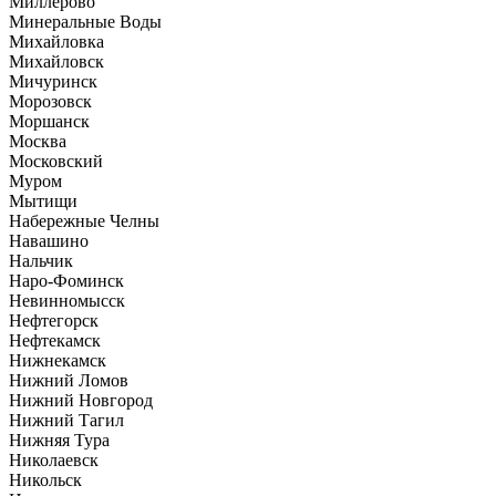
Миллерово
Минеральные Воды
Михайловка
Михайловск
Мичуринск
Морозовск
Моршанск
Москва
Московский
Муром
Мытищи
Набережные Челны
Навашино
Нальчик
Наро-Фоминск
Невинномысск
Нефтегорск
Нефтекамск
Нижнекамск
Нижний Ломов
Нижний Новгород
Нижний Тагил
Нижняя Тура
Николаевск
Никольск