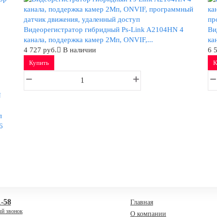
Видеорегистратор гибридный Ps-Link A2104HN 4
Ви
канала, поддержка камер 2Мп, ONVIF,...
ка
4 727 руб.
В наличии
6 
Купить
К
6
1-58
Главная
ый звонок
О компании