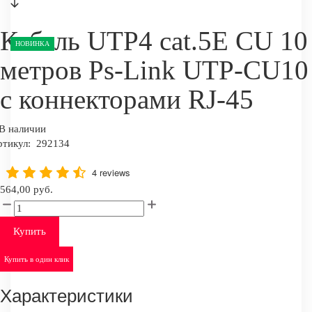
Кабель UTP4 cat.5E CU 10
НОВИНКА
метров Ps-Link UTP-CU10
с коннекторами RJ-45
В наличии
ртикул:
292134
4 reviews
564,00 руб.
Купить
Купить в один клик
Характеристики