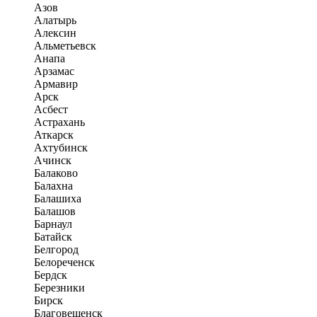
Азов
Алатырь
Алексин
Альметьевск
Анапа
Арзамас
Армавир
Арск
Асбест
Астрахань
Аткарск
Ахтубинск
Ачинск
Балаково
Балахна
Балашиха
Балашов
Барнаул
Батайск
Белгород
Белореченск
Бердск
Березники
Бирск
Благовещенск