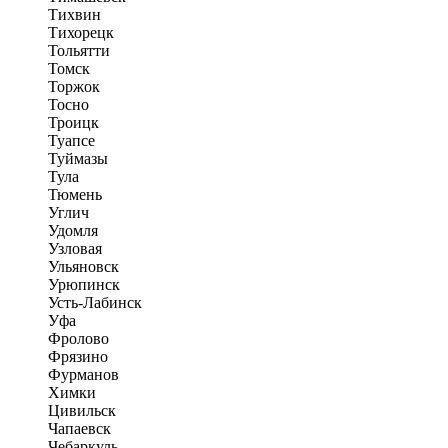
Тихвин
Тихорецк
Тольятти
Томск
Торжок
Тосно
Троицк
Туапсе
Туймазы
Тула
Тюмень
Углич
Удомля
Узловая
Ульяновск
Урюпинск
Усть-Лабинск
Уфа
Фролово
Фрязино
Фурманов
Химки
Цивильск
Чапаевск
Чебаркуль