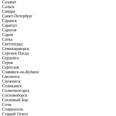
Салават
Сальск
Самара
Санкт-Петербург
Саранск
Сарапул
Саратов
Саров
Сатка
Светлоград
Семикаракорск
Сергиев Посад
Сердобск
Серов
Серпухов
Славянск-на-Кубани
Смоленск
Снежинск
Соликамск
Солнечногорск
Сосновоборск
Сосновый Бор
Сочи
Ставрополь
Старый Оскол