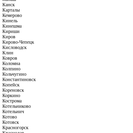
Канск
Карталы
Кемерово
Кинель
Кинешма
Кириши
Киров
Кирово-Чепецк
Кисловодск
Клин
Ковров
Коломна
Колпино
Кольчугино
Константиновск
Копейск
Кореновск
Коркино
Кострома
Котельниково
Котельнич
Котово
Котовск
Красногорск
Краснодар