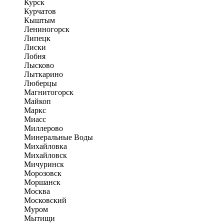
Курск
Курчатов
Кыштым
Лениногорск
Липецк
Лиски
Лобня
Лысково
Лыткарино
Люберцы
Магнитогорск
Майкоп
Маркс
Миасс
Миллерово
Минеральные Воды
Михайловка
Михайловск
Мичуринск
Морозовск
Моршанск
Москва
Московский
Муром
Мытищи