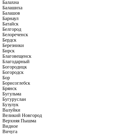
Балахна
Балашиха
Балашов
Барнаул
Батайск
Белгород
Белореченск
Бердск
Березники
Бирск
Благовещенск
Благодарный
Богородицк
Богородск
Бор
Борисоглебск
Брянск
Бугульма
Бугуруслан
Бузулук
Валуйки
Великий Новгород
Верхняя Пышма
Видное
Вичуга