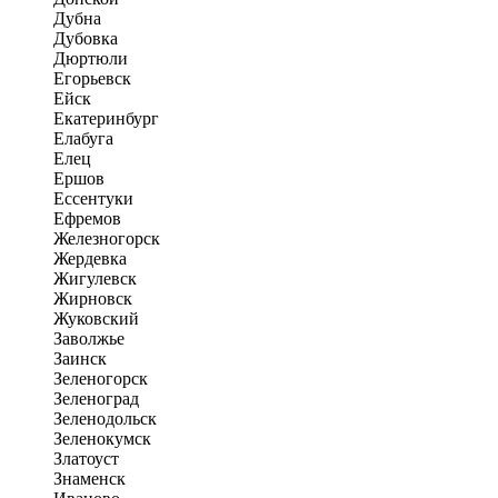
Дубна
Дубовка
Дюртюли
Егорьевск
Ейск
Екатеринбург
Елабуга
Елец
Ершов
Ессентуки
Ефремов
Железногорск
Жердевка
Жигулевск
Жирновск
Жуковский
Заволжье
Заинск
Зеленогорск
Зеленоград
Зеленодольск
Зеленокумск
Златоуст
Знаменск