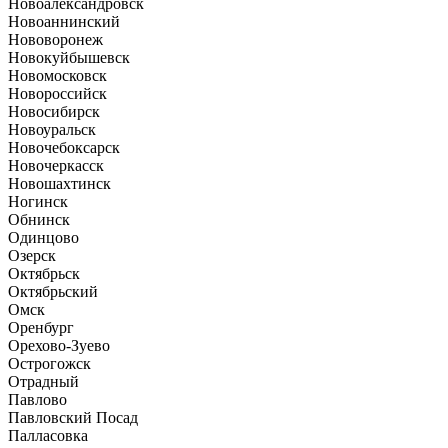
Новоалександровск
Новоаннинский
Нововоронеж
Новокуйбышевск
Новомосковск
Новороссийск
Новосибирск
Новоуральск
Новочебоксарск
Новочеркасск
Новошахтинск
Ногинск
Обнинск
Одинцово
Озерск
Октябрьск
Октябрьский
Омск
Оренбург
Орехово-Зуево
Острогожск
Отрадный
Павлово
Павловский Посад
Палласовка