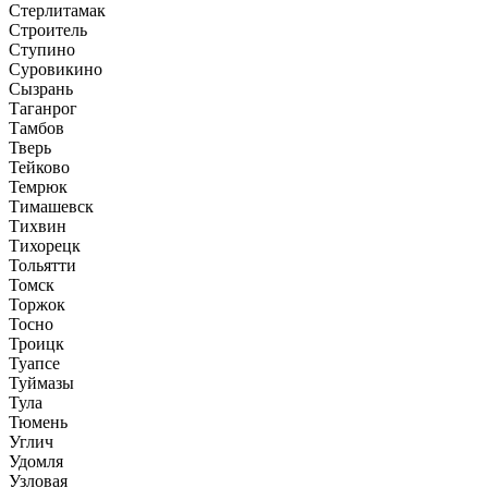
Стерлитамак
Строитель
Ступино
Суровикино
Сызрань
Таганрог
Тамбов
Тверь
Тейково
Темрюк
Тимашевск
Тихвин
Тихорецк
Тольятти
Томск
Торжок
Тосно
Троицк
Туапсе
Туймазы
Тула
Тюмень
Углич
Удомля
Узловая