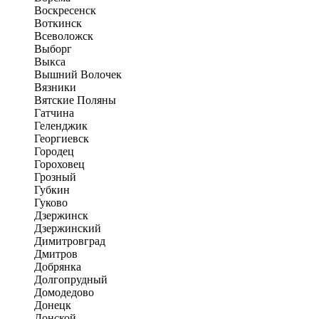
Воскресенск
Воткинск
Всеволожск
Выборг
Выкса
Вышний Волочек
Вязники
Вятские Поляны
Гатчина
Геленджик
Георгиевск
Городец
Гороховец
Грозный
Губкин
Гуково
Дзержинск
Дзержинский
Димитровград
Дмитров
Добрянка
Долгопрудный
Домодедово
Донецк
Донской