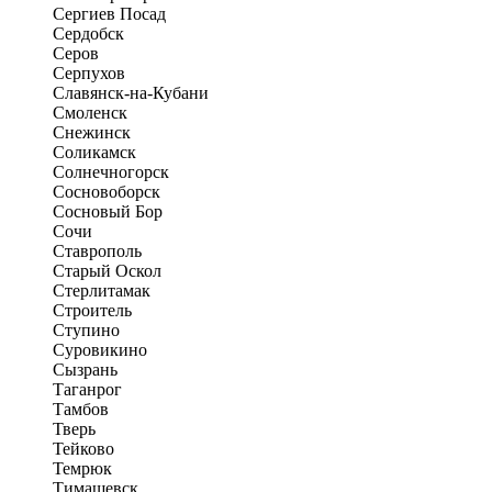
Сергиев Посад
Сердобск
Серов
Серпухов
Славянск-на-Кубани
Смоленск
Снежинск
Соликамск
Солнечногорск
Сосновоборск
Сосновый Бор
Сочи
Ставрополь
Старый Оскол
Стерлитамак
Строитель
Ступино
Суровикино
Сызрань
Таганрог
Тамбов
Тверь
Тейково
Темрюк
Тимашевск