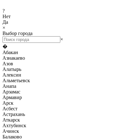
?
Нет
Да
×
Выбор города
×
�
Абакан
Азнакаево
Азов
Алатырь
Алексин
Альметьевск
Анапа
Арзамас
Армавир
Арск
Асбест
Астрахань
Аткарск
Ахтубинск
Ачинск
Балаково