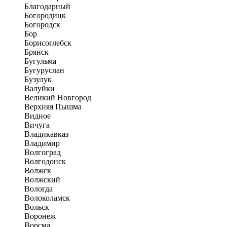
Благодарный
Богородицк
Богородск
Бор
Борисоглебск
Брянск
Бугульма
Бугуруслан
Бузулук
Валуйки
Великий Новгород
Верхняя Пышма
Видное
Вичуга
Владикавказ
Владимир
Волгоград
Волгодонск
Волжск
Волжский
Вологда
Волоколамск
Вольск
Воронеж
Ворсма