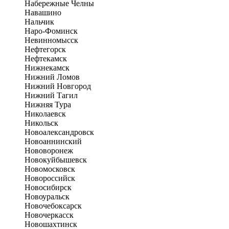
Набережные Челны
Навашино
Нальчик
Наро-Фоминск
Невинномысск
Нефтегорск
Нефтекамск
Нижнекамск
Нижний Ломов
Нижний Новгород
Нижний Тагил
Нижняя Тура
Николаевск
Никольск
Новоалександровск
Новоаннинский
Нововоронеж
Новокуйбышевск
Новомосковск
Новороссийск
Новосибирск
Новоуральск
Новочебоксарск
Новочеркасск
Новошахтинск