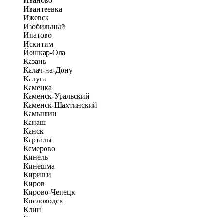
Иваново
Ивантеевка
Ижевск
Изобильный
Ипатово
Искитим
Йошкар-Ола
Казань
Калач-на-Дону
Калуга
Каменка
Каменск-Уральский
Каменск-Шахтинский
Камышин
Канаш
Канск
Карталы
Кемерово
Кинель
Кинешма
Кириши
Киров
Кирово-Чепецк
Кисловодск
Клин