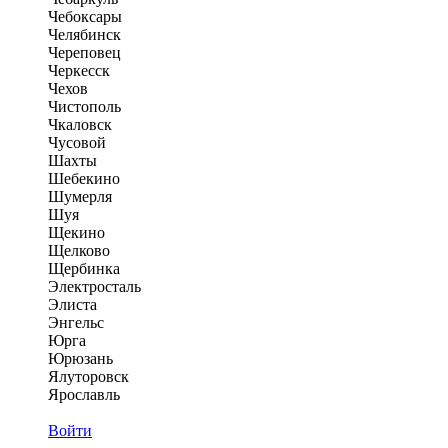
Чебоксары
Челябинск
Череповец
Черкесск
Чехов
Чистополь
Чкаловск
Чусовой
Шахты
Шебекино
Шумерля
Шуя
Щекино
Щелково
Щербинка
Электросталь
Элиста
Энгельс
Юрга
Юрюзань
Ялуторовск
Ярославль
Войти