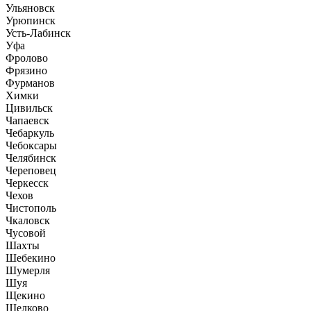
Ульяновск
Урюпинск
Усть-Лабинск
Уфа
Фролово
Фрязино
Фурманов
Химки
Цивильск
Чапаевск
Чебаркуль
Чебоксары
Челябинск
Череповец
Черкесск
Чехов
Чистополь
Чкаловск
Чусовой
Шахты
Шебекино
Шумерля
Шуя
Щекино
Щелково