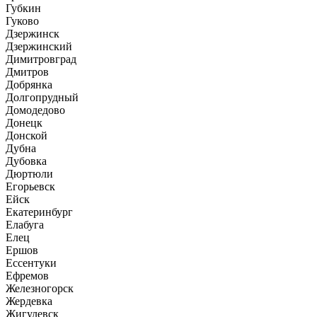
Губкин
Гуково
Дзержинск
Дзержинский
Димитровград
Дмитров
Добрянка
Долгопрудный
Домодедово
Донецк
Донской
Дубна
Дубовка
Дюртюли
Егорьевск
Ейск
Екатеринбург
Елабуга
Елец
Ершов
Ессентуки
Ефремов
Железногорск
Жердевка
Жигулевск