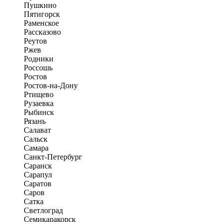
Пушкино
Пятигорск
Раменское
Рассказово
Реутов
Ржев
Родники
Россошь
Ростов
Ростов-на-Дону
Ртищево
Рузаевка
Рыбинск
Рязань
Салават
Сальск
Самара
Санкт-Петербург
Саранск
Сарапул
Саратов
Саров
Сатка
Светлоград
Семикаракорск