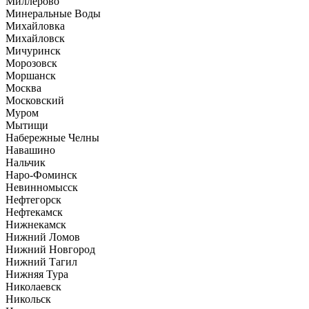
Миллерово
Минеральные Воды
Михайловка
Михайловск
Мичуринск
Морозовск
Моршанск
Москва
Московский
Муром
Мытищи
Набережные Челны
Навашино
Нальчик
Наро-Фоминск
Невинномысск
Нефтегорск
Нефтекамск
Нижнекамск
Нижний Ломов
Нижний Новгород
Нижний Тагил
Нижняя Тура
Николаевск
Никольск