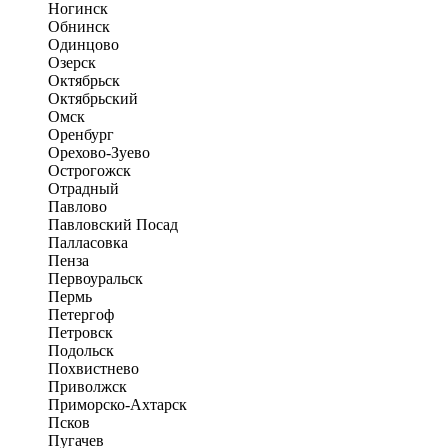
Ногинск
Обнинск
Одинцово
Озерск
Октябрьск
Октябрьский
Омск
Оренбург
Орехово-Зуево
Острогожск
Отрадный
Павлово
Павловский Посад
Палласовка
Пенза
Первоуральск
Пермь
Петергоф
Петровск
Подольск
Похвистнево
Приволжск
Приморско-Ахтарск
Псков
Пугачев