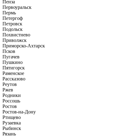
Пенза
Первоуральск
Пермь
Петергоф
Петровск
Подольск
Похвистнево
Приволжск
Приморско-Ахтарск
Псков
Пугачев
Пушкино
Пятигорск
Раменское
Рассказово
Реутов
Ржев
Родники
Россошь
Ростов
Ростов-на-Дону
Ртищево
Рузаевка
Рыбинск
Рязань