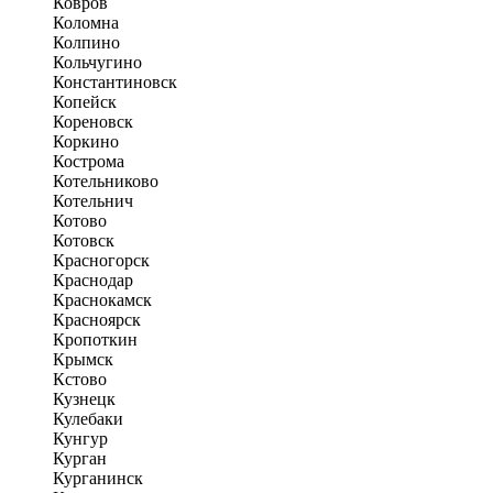
Ковров
Коломна
Колпино
Кольчугино
Константиновск
Копейск
Кореновск
Коркино
Кострома
Котельниково
Котельнич
Котово
Котовск
Красногорск
Краснодар
Краснокамск
Красноярск
Кропоткин
Крымск
Кстово
Кузнецк
Кулебаки
Кунгур
Курган
Курганинск