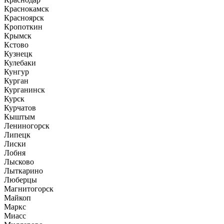
Краснокамск
Красноярск
Кропоткин
Крымск
Кстово
Кузнецк
Кулебаки
Кунгур
Курган
Курганинск
Курск
Курчатов
Кыштым
Лениногорск
Липецк
Лиски
Лобня
Лысково
Лыткарино
Люберцы
Магнитогорск
Майкоп
Маркс
Миасс