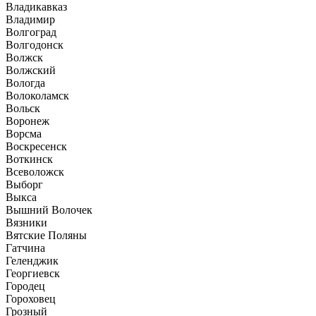
Владикавказ
Владимир
Волгоград
Волгодонск
Волжск
Волжский
Вологда
Волоколамск
Вольск
Воронеж
Ворсма
Воскресенск
Воткинск
Всеволожск
Выборг
Выкса
Вышний Волочек
Вязники
Вятские Поляны
Гатчина
Геленджик
Георгиевск
Городец
Гороховец
Грозный