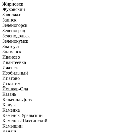
Жирновск
Жуковский
Заволжье
Заинск
Зеленогорск
Зеленоград
Зеленодольск
Зеленокумск
Златоуст
Знаменск
Иваново
Ивантеевка
Ижевск
Изобильный
Ипатово
Искитим
Йошкар-Ола
Казань
Калач-на-Дону
Калуга
Каменка
Каменск-Уральский
Каменск-Шахтинский
Камышин
Канаш