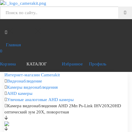
Главная
0
Корзина
КАТАЛОГ
Избранное
Профиль
Интернет-магазин Camerakit
Видеонаблюдение
Камеры видеонаблюдения
AHD камеры
Уличные аналоговые AHD камеры
Камера видеонаблюдения AHD 2Мп Ps-Link IHV20X20HD
оптический зум 20Х, поворотная