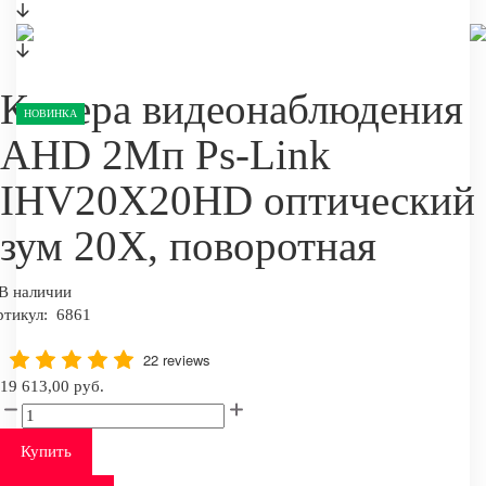
Камера видеонаблюдения
НОВИНКА
AHD 2Мп Ps-Link
IHV20X20HD оптический
зум 20Х, поворотная
В наличии
ртикул:
6861
22 reviews
19 613,00 руб.
Купить