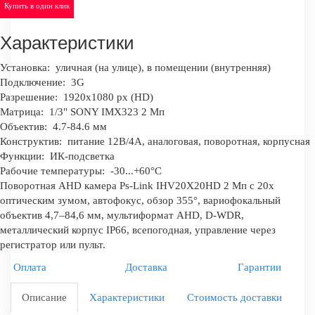
Купить в один клик
Характеристики
Установка:
уличная (на улице), в помещении (внутренняя)
Подключение:
3G
Разрешение:
1920x1080 px (HD)
Матрица:
1/3" SONY IMX323 2 Мп
Объектив:
4.7-84.6 мм
Конструктив:
питание 12В/4А, аналоговая, поворотная, корпусная
Функции:
ИК-подсветка
Рабочие температуры:
-30...+60°C
Поворотная AHD камера Ps-Link IHV20X20HD 2 Мп с 20x
оптическим зумом, автофокус, обзор 355°, вариофокальный
объектив 4,7–84,6 мм, мультиформат AHD, D-WDR,
металлический корпус IP66, всепогодная, управление через
регистратор или пульт.
Оплата
Доставка
Гарантии
Описание
Характеристики
Стоимость доставки