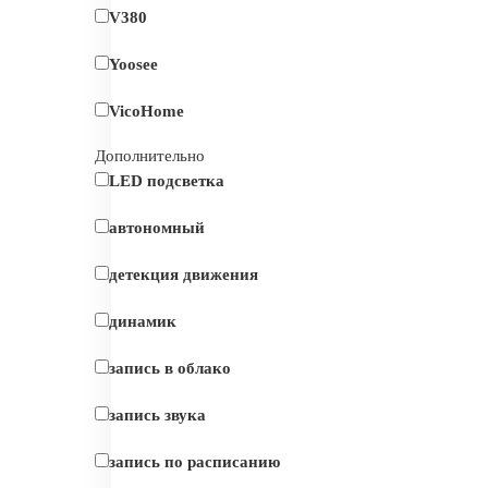
V380
Yoosee
VicoHome
Дополнительно
LED подсветка
автономный
детекция движения
динамик
запись в облако
запись звука
запись по расписанию