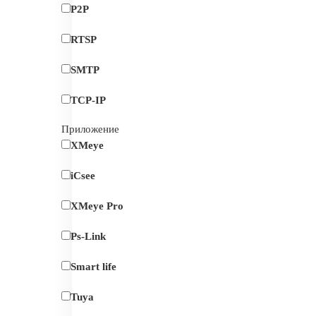
P2P
RTSP
SMTP
TCP-IP
Приложение
XMeye
iCsee
XMeye Pro
Ps-Link
Smart life
Tuya