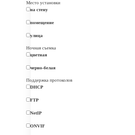
Место установки
на стену
помещение
улица
Ночная съемка
цветная
черно-белая
Поддержка протоколов
DHCP
FTP
NetIP
ONVIF