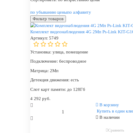
по убыванию цены
по алфавиту
Фильтр товаров
Комплект видеонаблюдения 4G 2Мп Ps-Link KIT-G10
Артикул:
5749
Установка:
улица, помещение
Подключение:
беспроводное
Матрица:
2Мп
Детекция движения:
есть
Слот карт памяти:
до 128Гб
4 292 руб.
В корзину
Купить в один кли
В наличии
Сравнить