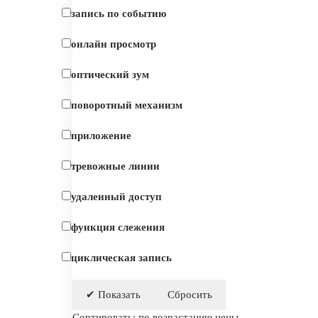
запись по событию
онлайн просмотр
оптический зум
поворотный механизм
приложение
тревожные линии
удаленный доступ
функция слежения
циклическая запись
Сортировать:
по возрастанию цены